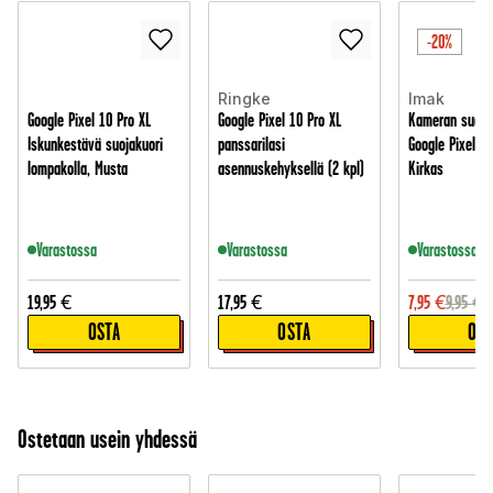
-20%
Ringke
Imak
Google Pixel 10 Pro XL
Google Pixel 10 Pro XL
Kameran suojala
Iskunkestävä suojakuori
panssarilasi
Google Pixel 10
lompakolla, Musta
asennuskehyksellä (2 kpl)
Kirkas
Varastossa
Varastossa
Varastossa
19,95
€
17,95
€
7,95
€
9,95
€
OSTA
OSTA
OST
Ostetaan usein yhdessä