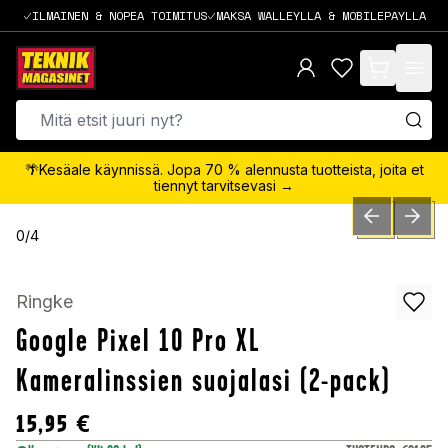
ILMAINEN & NOPEA TOIMITUS
MAKSA WALLEYLLA & MOBILEPAYLLA
items in cart,
🌴Kesäale käynnissä. Jopa 70 % alennusta tuotteista, joita et
tiennyt tarvitsevasi →
PREVIOUS SLID
NEXT S
0
/
4
Ringke
Google Pixel 10 Pro XL
Kameralinssien suojalasi (2-pack)
15,95
€