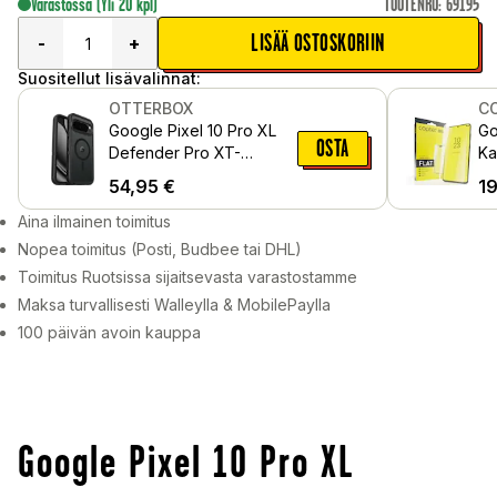
Varastossa
(Yli 20 kpl)
TUOTENRO
:
69195
LISÄÄ OSTOSKORIIN
-
+
Suositellut lisävalinnat:
OTTERBOX
C
Google Pixel 10 Pro XL
Go
OSTA
Defender Pro XT-
Ka
suojakuori PixelSnapilla,
nä
54,95
€
1
Musta/läpinäkyvä
Aina ilmainen toimitus
Nopea toimitus (Posti, Budbee tai DHL)
Toimitus Ruotsissa sijaitsevasta varastostamme
Maksa turvallisesti Walleylla & MobilePaylla
100 päivän avoin kauppa
Google Pixel 10 Pro XL