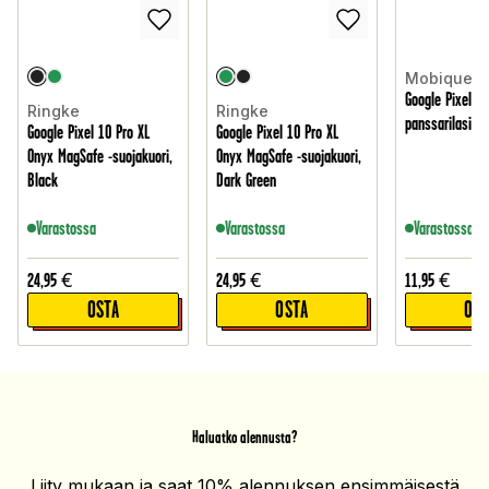
Mobique
Google Pixel 10
Ringke
Ringke
panssarilasi /
Google Pixel 10 Pro XL
Google Pixel 10 Pro XL
Onyx MagSafe -suojakuori,
Onyx MagSafe -suojakuori,
Black
Dark Green
Varastossa
Varastossa
Varastossa
24,95
€
24,95
€
11,95
€
OSTA
OSTA
OST
Haluatko alennusta?
Liity mukaan ja saat 10% alennuksen ensimmäisestä