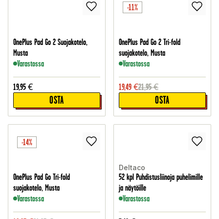
-11%
OnePlus Pad Go 2 Suojakotelo,
OnePlus Pad Go 2 Tri-fold
Musta
suojakotelo, Musta
Varastossa
Varastossa
19,95
€
19,49
€
21,95
€
OSTA
OSTA
-14%
Deltaco
OnePlus Pad Go Tri-fold
52 kpl Puhdistusliinoja puhelimille
suojakotelo, Musta
ja näytöille
Varastossa
Varastossa