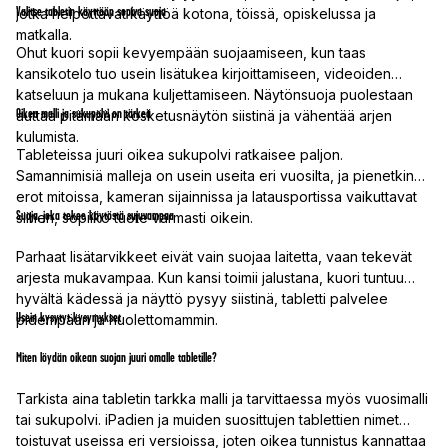
Valitse tabletin käyttöön sopiva suoja
jotka helpottavat käyttöä kotona, töissä, opiskelussa ja
matkalla.
Ohut kuori sopii kevyempään suojaamiseen, kun taas
kansikotelo tuo usein lisätukea kirjoittamiseen, videoiden
katseluun ja mukana kuljettamiseen. Näytönsuoja puolestaan
Oikea malli ja sukupolvi on tärkeä
auttaa pitämään kosketusnäytön siistinä ja vähentää arjen
kulumista.
Tableteissa juuri oikea sukupolvi ratkaisee paljon.
Samannimisiä malleja on usein useita eri vuosilta, ja pienetkin
erot mitoissa, kameran sijainnissa ja latausportissa vaikuttavat
Suoja, joka tekee käytöstä sujuvampaa
siihen, sopiiko tuote varmasti oikein.
Parhaat lisätarvikkeet eivät vain suojaa laitetta, vaan tekevät
arjesta mukavampaa. Kun kansi toimii jalustana, kuori tuntuu
hyvältä kädessä ja näyttö pysyy siistinä, tabletti palvelee
Usein kysytyt kysymykset
pidempään ja huolettomammin.
Miten löydän oikean suojan juuri omalle tabletille?
Tarkista aina tabletin tarkka malli ja tarvittaessa myös vuosimalli
tai sukupolvi. iPadien ja muiden suosittujen tablettien nimet
toistuvat useissa eri versioissa, joten oikea tunnistus kannattaa