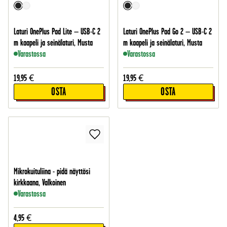
Laturi OnePlus Pad Lite – USB-C 2
Laturi OnePlus Pad Go 2 – USB-C 2
m kaapeli ja seinälaturi, Musta
m kaapeli ja seinälaturi, Musta
Varastossa
Varastossa
19,95
€
19,95
€
OSTA
OSTA
Mikrokuituliina - pidä näyttösi
kirkkaana, Valkoinen
Varastossa
4,95
€