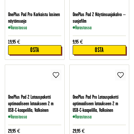
OnePlus Pad Pro Karkaistu lasinen
OnePlus Pad 2 Näytönsuojakalvo –
näytönsuoja
suojafilm
Varastossa
Varastossa
19,95
€
9,95
€
OSTA
OSTA
OnePlus Pad 2 Latauspaketti
OnePlus Pad Pro Latauspaketti
optimaaliseen lataukseen 2 m
optimaaliseen lataukseen 2 m
USB-C-kaapelilla, Valkoinen
USB-C-kaapelilla, Valkoinen
Varastossa
Varastossa
29,95
€
29,95
€