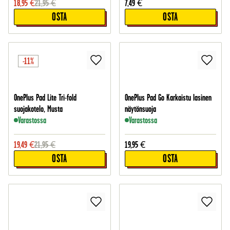
18,95
€
21,95
€
7,49
€
OSTA
OSTA
-11%
OnePlus Pad Lite Tri-fold
OnePlus Pad Go Karkaistu lasinen
suojakotelo, Musta
näytönsuoja
Varastossa
Varastossa
19,49
€
21,95
€
19,95
€
OSTA
OSTA