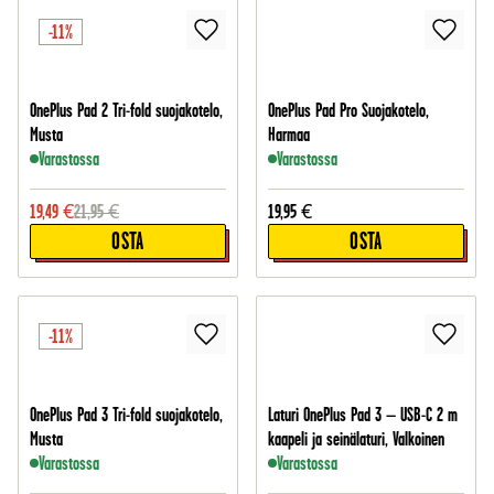
-11%
OnePlus Pad 2 Tri-fold suojakotelo,
OnePlus Pad Pro Suojakotelo,
Musta
Harmaa
Varastossa
Varastossa
19,49
€
21,95
€
19,95
€
OSTA
OSTA
-11%
OnePlus Pad 3 Tri-fold suojakotelo,
Laturi OnePlus Pad 3 – USB-C 2 m
Musta
kaapeli ja seinälaturi, Valkoinen
Varastossa
Varastossa