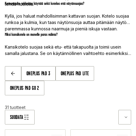
Kannattaako tabletissa käyttää sekä koteloa että näytönsuojaa?
tehdä huolella.
Kyllä, jos haluat mahdollisimman kattavan suojan. Kotelo suojaa
runkoa ja kulmia, kun taas näytönsuoja auttaa pitämään näytön
paremmassa kunnossa naarmuja ja pieniä iskuja vastaan.
Miksi kansikotelo on monelle paras valinta?
Kansikotelo suojaa sekä etu- että takapuolta ja toimii usein
samalla jalustana. Se on käytännöllinen vaihtoehto esimerkiksi
videoihin, opiskeluun, työskentelyyn ja matkakäyttöön.
ONEPLUS PAD 3
ONEPLUS PAD LITE
TAKAISIN
ONEPLUS PAD GO 2
31
tuotteet
SUODATA