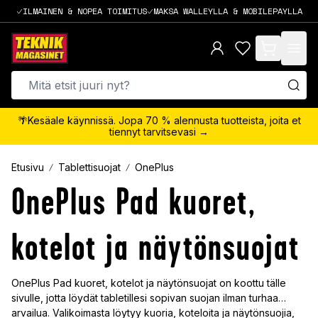
ILMAINEN & NOPEA TOIMITUS
MAKSA WALLEYLLA & MOBILEPAYLLA
items in cart,
🌴Kesäale käynnissä. Jopa 70 % alennusta tuotteista, joita et
tiennyt tarvitsevasi →
Etusivu
Tablettisuojat
OnePlus
OnePlus Pad kuoret,
kotelot ja näytönsuojat
OnePlus Pad kuoret, kotelot ja näytönsuojat on koottu tälle
sivulle, jotta löydät tabletillesi sopivan suojan ilman turhaa
arvailua. Valikoimasta löytyy kuoria, koteloita ja näytönsuojia,