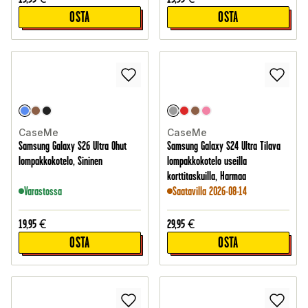
OSTA
OSTA
CaseMe
CaseMe
Samsung Galaxy S26 Ultra Ohut
Samsung Galaxy S24 Ultra Tilava
lompakkokotelo, Sininen
lompakkokotelo useilla
korttitaskuilla, Harmaa
Varastossa
Saatavilla 2026-08-14
19,95
€
29,95
€
OSTA
OSTA