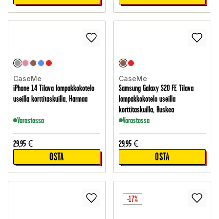
CaseMe
CaseMe
iPhone 14 Tilava lompakkokotelo
Samsung Galaxy S20 FE Tilava
useilla korttitaskuilla, Harmaa
lompakkokotelo useilla
korttitaskuilla, Ruskea
Varastossa
Varastossa
29,95
€
29,95
€
OSTA
OSTA
-17%