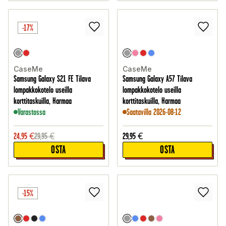
-17%
CaseMe
CaseMe
Samsung Galaxy S21 FE Tilava
Samsung Galaxy A57 Tilava
lompakkokotelo useilla
lompakkokotelo useilla
korttitaskuilla, Harmaa
korttitaskuilla, Harmaa
Varastossa
Saatavilla 2026-08-12
24,95
€
29,95
€
29,95
€
OSTA
OSTA
-15%