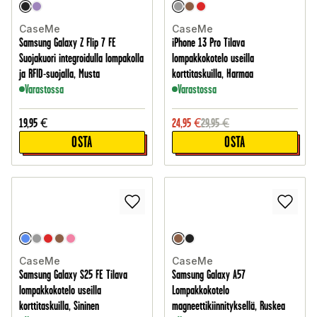
CaseMe
CaseMe
Samsung Galaxy Z Flip 7 FE
iPhone 13 Pro Tilava
Suojakuori integroidulla lompakolla
lompakkokotelo useilla
ja RFID-suojalla, Musta
korttitaskuilla, Harmaa
Varastossa
Varastossa
19,95
€
24,95
€
29,95
€
OSTA
OSTA
CaseMe
CaseMe
Samsung Galaxy S25 FE Tilava
Samsung Galaxy A57
lompakkokotelo useilla
Lompakkokotelo
korttitaskuilla, Sininen
magneettikiinnityksellä, Ruskea