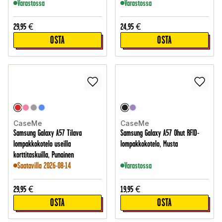
Varastossa
Varastossa
29,95
€
24,95
€
OSTA
OSTA
CaseMe
CaseMe
Samsung Galaxy A57 Tilava
Samsung Galaxy A57 Ohut RFID-
lompakkokotelo useilla
lompakkokotelo, Musta
korttitaskuilla, Punainen
Saatavilla 2026-08-14
Varastossa
29,95
€
19,95
€
OSTA
OSTA