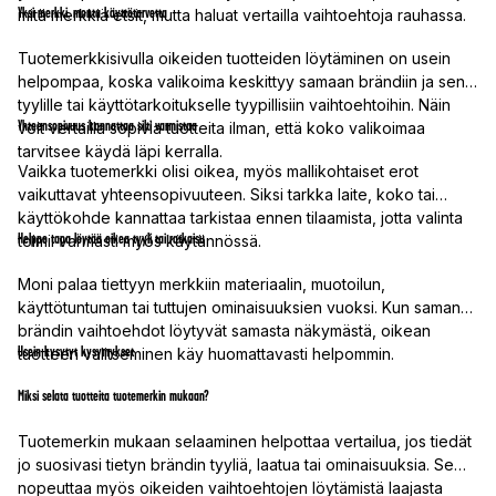
Yksi merkki, monta käyttötarvetta
mitä merkkiä etsit, mutta haluat vertailla vaihtoehtoja rauhassa.
Tuotemerkkisivulla oikeiden tuotteiden löytäminen on usein
helpompaa, koska valikoima keskittyy samaan brändiin ja sen
tyylille tai käyttötarkoitukselle tyypillisiin vaihtoehtoihin. Näin
Yhteensopivuus kannattaa silti varmistaa
voit vertailla sopivia tuotteita ilman, että koko valikoimaa
tarvitsee käydä läpi kerralla.
Vaikka tuotemerkki olisi oikea, myös mallikohtaiset erot
vaikuttavat yhteensopivuuteen. Siksi tarkka laite, koko tai
käyttökohde kannattaa tarkistaa ennen tilaamista, jotta valinta
Helppo tapa löytää oikea tyyli tai ratkaisu
toimii varmasti myös käytännössä.
Moni palaa tiettyyn merkkiin materiaalin, muotoilun,
käyttötuntuman tai tuttujen ominaisuuksien vuoksi. Kun saman
brändin vaihtoehdot löytyvät samasta näkymästä, oikean
Usein kysytyt kysymykset
tuotteen valitseminen käy huomattavasti helpommin.
Miksi selata tuotteita tuotemerkin mukaan?
Tuotemerkin mukaan selaaminen helpottaa vertailua, jos tiedät
jo suosivasi tietyn brändin tyyliä, laatua tai ominaisuuksia. Se
nopeuttaa myös oikeiden vaihtoehtojen löytämistä laajasta