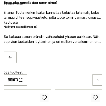
Riittääkö pelkkä tuotemerkki oikean tuotteen valintaan?
valikoimasta.
Ei aina. Tuotemerkin lisäksi kannattaa tarkistaa laitemalli, koko
tai muu yhteensopivuustieto, jotta tuote toimii varmasti omassa
käytössä.
Mitä hyötyä tuotemerkkisivusta on?
Se kokoaa saman brändin vaihtoehdot yhteen paikkaan. Näin
sopivien tuotteiden löytäminen ja eri mallien vertaileminen on
selkeämpää ja nopeampaa.
TAKAISIN
522
tuotteet
SUODATA