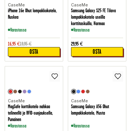
CaseMe
CaseMe
iPhone 16e Ohut lompakkokotelo,
Samsung Galaxy S25 FE Tilava
Ruskea
lompakkokotelo useilla
korttitaskuilla, Harmaa
Varastossa
Varastossa
16,95
€
19,95
€
29,95
€
OSTA
OSTA
CaseMe
CaseMe
MagSafe korttikotelo nahkaa
Samsung Galaxy A56 Ohut
telineellä ja RFID-suojauksella,
lompakkokotelo, Musta
Punainen
Varastossa
Varastossa