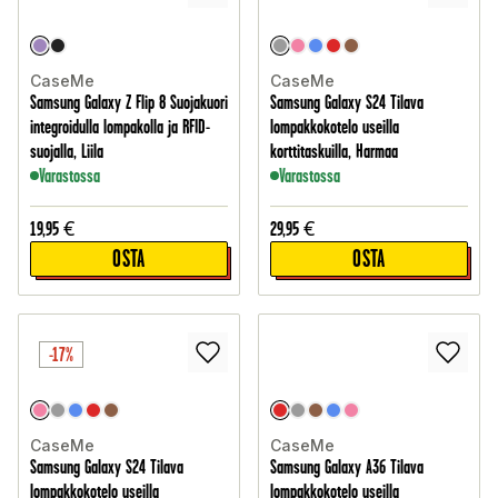
CaseMe
CaseMe
Samsung Galaxy Z Flip 8 Suojakuori
Samsung Galaxy S24 Tilava
integroidulla lompakolla ja RFID-
lompakkokotelo useilla
suojalla, Liila
korttitaskuilla, Harmaa
Varastossa
Varastossa
19,95
€
29,95
€
OSTA
OSTA
-17%
CaseMe
CaseMe
Samsung Galaxy S24 Tilava
Samsung Galaxy A36 Tilava
lompakkokotelo useilla
lompakkokotelo useilla