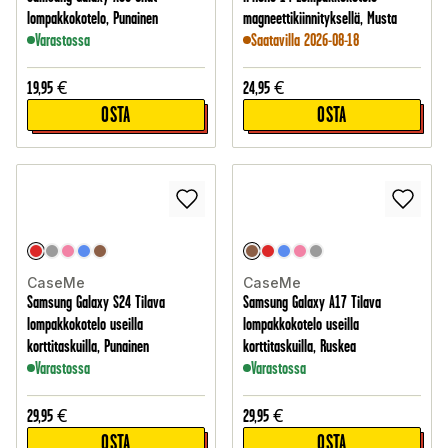
lompakkokotelo, Punainen
magneettikiinnityksellä, Musta
Varastossa
Saatavilla 2026-08-18
19,95
€
24,95
€
OSTA
OSTA
CaseMe
CaseMe
Samsung Galaxy S24 Tilava
Samsung Galaxy A17 Tilava
lompakkokotelo useilla
lompakkokotelo useilla
korttitaskuilla, Punainen
korttitaskuilla, Ruskea
Varastossa
Varastossa
29,95
€
29,95
€
OSTA
OSTA