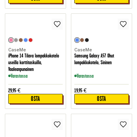
CaseMe
CaseMe
iPhone 14 Tilava lompakkokotelo
Samsung Galaxy A57 Ohut
useilla korttitaskuilla,
lompakkokotelo, Sininen
Vaaleanpunainen
Varastossa
Varastossa
29,95
€
19,95
€
OSTA
OSTA