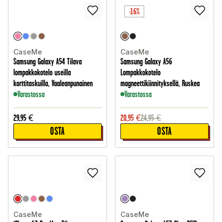
-16%
CaseMe
CaseMe
Samsung Galaxy A54 Tilava
Samsung Galaxy A56
lompakkokotelo useilla
Lompakkokotelo
korttitaskuilla, Vaaleanpunainen
magneettikiinnityksellä, Ruskea
Varastossa
Varastossa
29,95
€
20,95
€
24,95
€
OSTA
OSTA
CaseMe
CaseMe