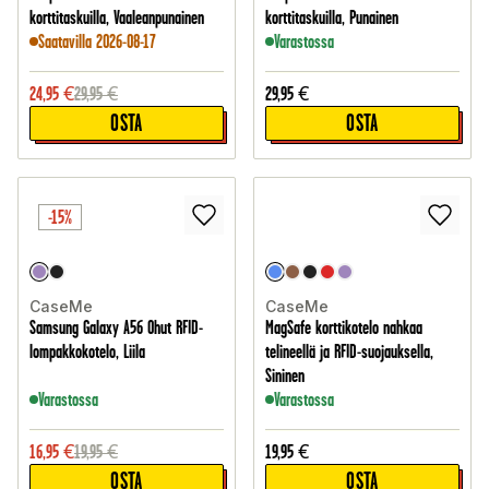
korttitaskuilla, Vaaleanpunainen
korttitaskuilla, Punainen
Saatavilla 2026-08-17
Varastossa
24,95
€
29,95
€
29,95
€
OSTA
OSTA
-15%
CaseMe
CaseMe
Samsung Galaxy A56 Ohut RFID-
MagSafe korttikotelo nahkaa
lompakkokotelo, Liila
telineellä ja RFID-suojauksella,
Sininen
Varastossa
Varastossa
16,95
€
19,95
€
19,95
€
OSTA
OSTA