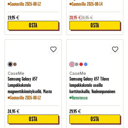
Saatavilla 2026-08-12
Saatavilla 2026-08-14
19,95
€
20,95
€
24,95
€
OSTA
OSTA
CaseMe
CaseMe
Samsung Galaxy A57
Samsung Galaxy A57 Tilava
Lompakkokotelo
lompakkokotelo useilla
magneettikiinnityksellä, Musta
korttitaskuilla, Vaaleanpunainen
Saatavilla 2026-08-12
Varastossa
24,95
€
29,95
€
OSTA
OSTA