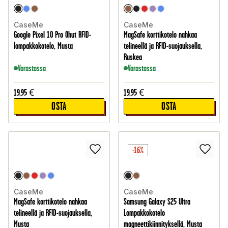
CaseMe
CaseMe
Google Pixel 10 Pro Ohut RFID-
MagSafe korttikotelo nahkaa
lompakkokotelo, Musta
telineellä ja RFID-suojauksella,
Ruskea
Varastossa
Varastossa
19,95
€
19,95
€
OSTA
OSTA
-16%
CaseMe
CaseMe
MagSafe korttikotelo nahkaa
Samsung Galaxy S25 Ultra
telineellä ja RFID-suojauksella,
Lompakkokotelo
Musta
magneettikiinnityksellä, Musta