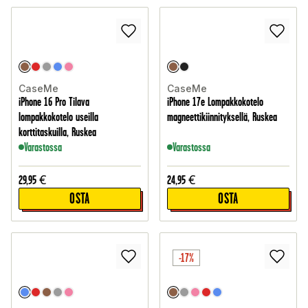
CaseMe
CaseMe
iPhone 16 Pro Tilava
iPhone 17e Lompakkokotelo
lompakkokotelo useilla
magneettikiinnityksellä, Ruskea
korttitaskuilla, Ruskea
Varastossa
Varastossa
29,95
€
24,95
€
OSTA
OSTA
-17%