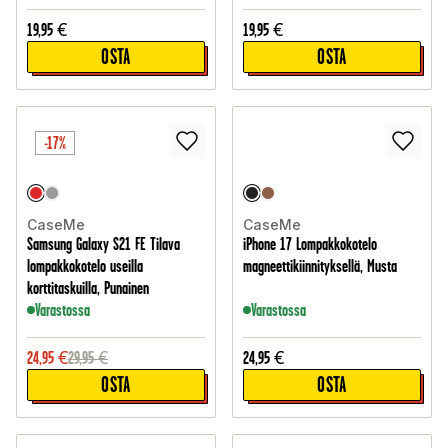
19,95
€
19,95
€
OSTA
OSTA
-17%
CaseMe
CaseMe
Samsung Galaxy S21 FE Tilava
iPhone 17 Lompakkokotelo
lompakkokotelo useilla
magneettikiinnityksellä, Musta
korttitaskuilla, Punainen
Varastossa
Varastossa
24,95
€
29,95
€
24,95
€
OSTA
OSTA