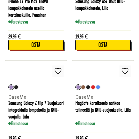
iPhone 17 Pro Max Tilava
Samsung Galaxy A57 Ohut RFID-
lompakkokotelo useilla
lompakkokotelo, Liila
korttitaskuilla, Punainen
Varastossa
Varastossa
29,95
€
19,95
€
OSTA
OSTA
CaseMe
CaseMe
Samsung Galaxy Z Flip 7 Suojakuori
MagSafe korttikotelo nahkaa
integroidulla lompakolla ja RFID-
telineellä ja RFID-suojauksella, Liila
suojalla, Liila
Varastossa
Varastossa
19,95
€
19,95
€