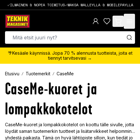
ILMAINEN & NOPEA TOIMITUS
MAKSA WALLEYLLA & MOBILEPAYLLA
items in cart,
🌴Kesäale käynnissä. Jopa 70 % alennusta tuotteista, joita et
tiennyt tarvitsevasi →
Etusivu
Tuotemerkit
CaseMe
CaseMe-kuoret ja
lompakkokotelot
CaseMe-kuoret ja lompakkokotelot on koottu tälle sivulle, jotta
löydät saman tuotemerkin tuotteet ja lisätarvikkeet helpommin
yhdestä paikasta. Tämä on hyvä lähtöpiste silloin, kun tiedät jo