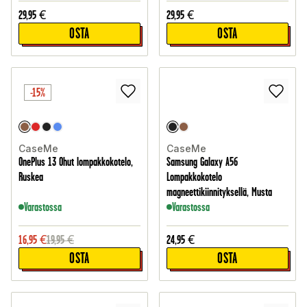
29,95
€
29,95
€
OSTA
OSTA
-15%
CaseMe
CaseMe
OnePlus 13 Ohut lompakkokotelo,
Samsung Galaxy A56
Ruskea
Lompakkokotelo
magneettikiinnityksellä, Musta
Varastossa
Varastossa
16,95
€
19,95
€
24,95
€
OSTA
OSTA