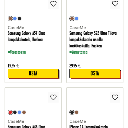
CaseMe
CaseMe
Samsung Galaxy A57 Ohut
Samsung Galaxy S22 Ultra Tilava
lompakkokotelo, Ruskea
lompakkokotelo useilla
korttitaskuilla, Ruskea
Varastossa
Varastossa
19,95
€
29,95
€
OSTA
OSTA
CaseMe
CaseMe
Samsung Galaxy A36 Ohut
iPhone 14 Lompakkokotelo