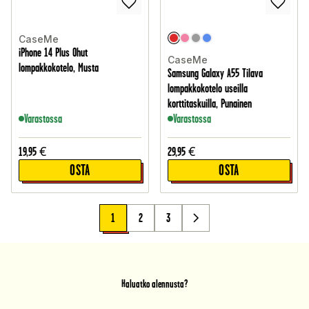
CaseMe
iPhone 14 Plus Ohut
CaseMe
lompakkokotelo, Musta
Samsung Galaxy A55 Tilava
lompakkokotelo useilla
korttitaskuilla, Punainen
Varastossa
Varastossa
19,95
€
29,95
€
OSTA
OSTA
1
2
3
Haluatko alennusta?