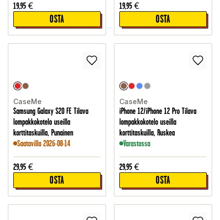
19,95
€
19,95
€
OSTA
OSTA
CaseMe
CaseMe
Samsung Galaxy S20 FE Tilava
iPhone 12/iPhone 12 Pro Tilava
lompakkokotelo useilla
lompakkokotelo useilla
korttitaskuilla, Punainen
korttitaskuilla, Ruskea
Saatavilla 2026-08-14
Varastossa
29,95
€
29,95
€
OSTA
OSTA