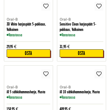
Oral-B
Oral-B
3D White harjaspäät 5-pakkaus,
Sensitive Clean harjaspäät 5-
Valkoinen
pakkaus, Valkoinen
Varastossa
Varastossa
29,95
€
31,95
€
OSTA
OSTA
Oral-B
Oral-B
iO 5 sähköhammasharja, Musta
iO 10 sähköhammasharja, Musta
Varastossa
Varastossa
150,95
€
409,95
€