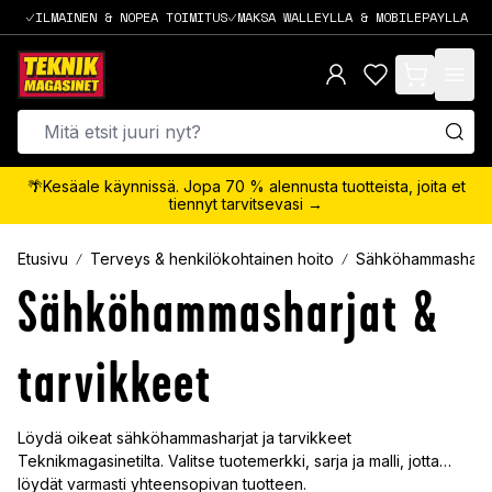
ILMAINEN & NOPEA TOIMITUS
MAKSA WALLEYLLA & MOBILEPAYLLA
items in cart,
🌴Kesäale käynnissä. Jopa 70 % alennusta tuotteista, joita et
tiennyt tarvitsevasi →
Etusivu
Terveys & henkilökohtainen hoito
Sähköhammasharjat
Sähköhammasharjat &
tarvikkeet
Löydä oikeat sähköhammasharjat ja tarvikkeet
Teknikmagasinetilta. Valitse tuotemerkki, sarja ja malli, jotta
löydät varmasti yhteensopivan tuotteen.