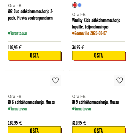
Oral-B
iO2 Duo sähköhammasharja 2-
Oral-B
pack, Musta/vaaleanpunainen
Vitality Kids sähköhammasharja
lapsille, Leijonakuningas
Varastossa
Saatavilla 2026-08-07
105,95
€
34,95
€
OSTA
OSTA
Oral-B
Oral-B
iO 6 sähköhammasharja, Musta
iO 9 sähköhammasharja, Musta
Varastossa
Varastossa
180,95
€
310,95
€
OSTA
OSTA