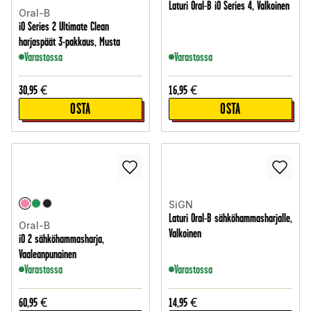
Laturi Oral-B iO Series 4, Valkoinen
Oral-B
iO Series 2 Ultimate Clean
harjaspäät 3-pakkaus, Musta
Varastossa
Varastossa
30,95
€
16,95
€
OSTA
OSTA
SiGN
Laturi Oral-B sähköhammasharjalle,
Oral-B
Valkoinen
iO 2 sähköhammasharja,
Vaaleanpunainen
Varastossa
Varastossa
60,95
€
14,95
€