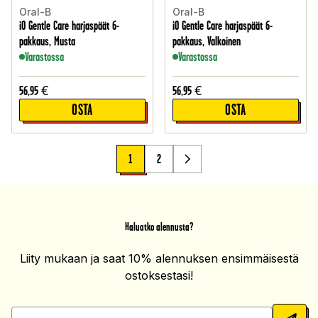
Oral-B
Oral-B
iO Gentle Care harjaspäät 6-
iO Gentle Care harjaspäät 6-
pakkaus, Musta
pakkaus, Valkoinen
Varastossa
Varastossa
56,95
€
56,95
€
OSTA
OSTA
1
2
Haluatko alennusta?
Liity mukaan ja saat 10% alennuksen ensimmäisestä
ostoksestasi!