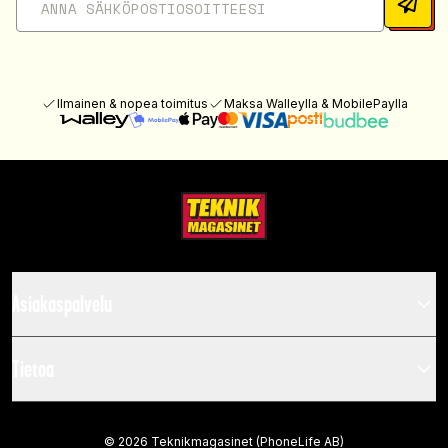
Ilmainen & nopea toimitus
Maksa Walleylla & MobilePaylla
Asiakaspalvelu
Tietoa
©
2026
Teknikmagasinet (PhoneLife AB)