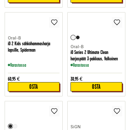
Oral-B
iO 2 Kids sähköhammasharja
Oral-B
lapsille, Spiderman
iO Series 2 Ultimate Clean
harjaspäät 3-pakkaus, Valkoinen
Varastossa
Varastossa
60,95
€
30,95
€
OSTA
OSTA
SiGN