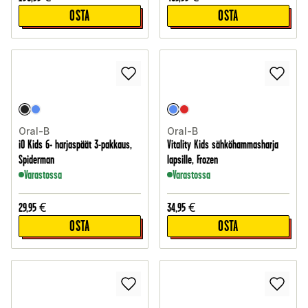
OSTA
OSTA
Oral-B
Oral-B
iO Kids 6+ harjaspäät 3-pakkaus,
Vitality Kids sähköhammasharja
Spiderman
lapsille, Frozen
Varastossa
Varastossa
29,95
€
34,95
€
OSTA
OSTA