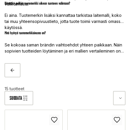
Riittääkö pelkkä tuotemerkki oikean tuotteen valintaan?
valikoimasta.
Ei aina. Tuotemerkin lisäksi kannattaa tarkistaa laitemalli, koko
tai muu yhteensopivuustieto, jotta tuote toimii varmasti omassa
käytössä.
Mitä hyötyä tuotemerkkisivusta on?
Se kokoaa saman brändin vaihtoehdot yhteen paikkaan. Näin
sopivien tuotteiden löytäminen ja eri mallien vertaileminen on
selkeämpää ja nopeampaa.
TAKAISIN
15
tuotteet
SUODATA