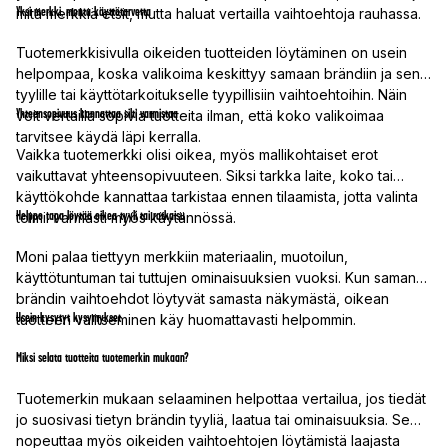
Yksi merkki, monta käyttötarvetta
mitä merkkiä etsit, mutta haluat vertailla vaihtoehtoja rauhassa.
Tuotemerkkisivulla oikeiden tuotteiden löytäminen on usein
helpompaa, koska valikoima keskittyy samaan brändiin ja sen
tyylille tai käyttötarkoitukselle tyypillisiin vaihtoehtoihin. Näin
Yhteensopivuus kannattaa silti varmistaa
voit vertailla sopivia tuotteita ilman, että koko valikoimaa
tarvitsee käydä läpi kerralla.
Vaikka tuotemerkki olisi oikea, myös mallikohtaiset erot
vaikuttavat yhteensopivuuteen. Siksi tarkka laite, koko tai
käyttökohde kannattaa tarkistaa ennen tilaamista, jotta valinta
Helppo tapa löytää oikea tyyli tai ratkaisu
toimii varmasti myös käytännössä.
Moni palaa tiettyyn merkkiin materiaalin, muotoilun,
käyttötuntuman tai tuttujen ominaisuuksien vuoksi. Kun saman
brändin vaihtoehdot löytyvät samasta näkymästä, oikean
Usein kysytyt kysymykset
tuotteen valitseminen käy huomattavasti helpommin.
Miksi selata tuotteita tuotemerkin mukaan?
Tuotemerkin mukaan selaaminen helpottaa vertailua, jos tiedät
jo suosivasi tietyn brändin tyyliä, laatua tai ominaisuuksia. Se
nopeuttaa myös oikeiden vaihtoehtojen löytämistä laajasta