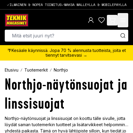
ILMAINEN & NOPEA TOIMITUS
MAKSA WALLEYLLA & MOBILEPAYLLA
items in cart,
🌴Kesäale käynnissä. Jopa 70 % alennusta tuotteista, joita et
tiennyt tarvitsevasi →
Etusivu
Tuotemerkit
Northjo
Northjo-näytönsuojat ja
linssisuojat
Northjo-näytönsuojat ja linssisuojat on koottu tälle sivulle, jotta
löydät saman tuotemerkin tuotteet ja lisätarvikkeet helpommin
yhdestä paikasta. Tämä on hyvä lähtöpiste silloin, kun tiedät jo