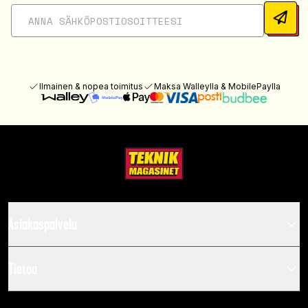
Ilmainen & nopea toimitus
Maksa Walleylla & MobilePaylla
Asiakaspalvelu
Tietoa