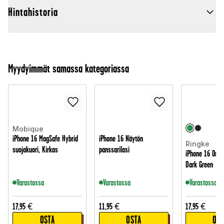
Hintahistoria
Myydyimmät samassa kategoriassa
Mobique
iPhone 16 MagSafe Hybrid
iPhone 16 Näytön
Ringke
suojakuori, Kirkas
panssarilasi
iPhone 16 Onyx
Dark Green
Varastossa
Varastossa
Varastossa
17,95
€
11,95
€
17,95
€
OSTA
OSTA
OST