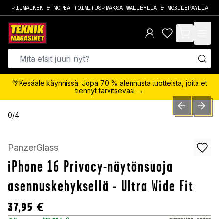
ILMAINEN & NOPEA TOIMITUS
MAKSA WALLEYLLA & MOBILEPAYLLA
items in cart,
🌴Kesäale käynnissä. Jopa 70 % alennusta tuotteista, joita et
tiennyt tarvitsevasi →
PREVIOUS SLID
NEXT S
0
/
4
PanzerGlass
iPhone 16 Privacy-näytönsuoja
asennuskehyksellä - Ultra Wide Fit
37,95
€