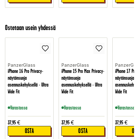
Ostetaan usein yhdessä
PanzerGlass
PanzerGlass
PanzerGla
iPhone 16 Pro Privacy-
iPhone 15 Pro Max Privacy-
iPhone 17 Priv
näytönsuoja
näytönsuoja
näytönsuoja
asennuskehyksellä - Ultra
asennuskehyksellä - Ultra
asennuskehykse
Wide Fit
Wide Fit
Wide Fit
Varastossa
Varastossa
Varastossa
37,95
€
37,95
€
37,95
€
OSTA
OSTA
OST