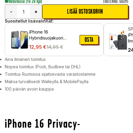
Varastossa
(Yli 20 kpl)
TUOTENRO
:
60395
LISÄÄ OSTOSKORIIN
-
+
Suositellut lisävalinnat:
S
iPhone 16
iP
Hybridisuojakuori
OSTA
li
integroidulla
12,95
€
14,95
€
Mu
2
korttitaskulla, Kirkas
Aina ilmainen toimitus
Nopea toimitus (Posti, Budbee tai DHL)
Toimitus Ruotsissa sijaitsevasta varastostamme
Maksa turvallisesti Walleylla & MobilePaylla
100 päivän avoin kauppa
iPhone 16 Privacy-