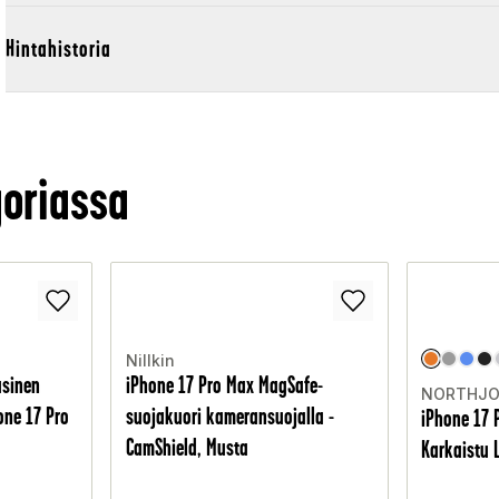
Hintahistoria
oriassa
Nillkin
asinen
iPhone 17 Pro Max MagSafe-
NORTHJ
one 17 Pro
suojakuori kameransuojalla -
iPhone 17 
CamShield, Musta
Karkaistu L