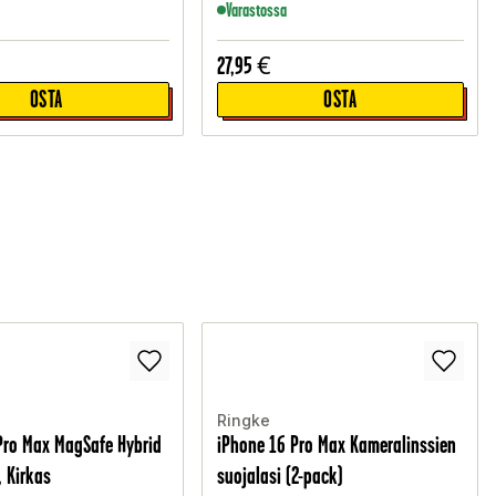
Varastossa
27,95
€
OSTA
OSTA
Ringke
Pro Max MagSafe Hybrid
iPhone 16 Pro Max Kameralinssien
, Kirkas
suojalasi (2-pack)