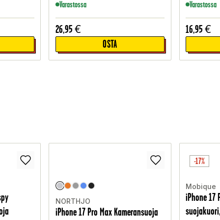
Varastossa
Varastossa
26,95
€
16,95
€
OSTA
-17%
Mobique
spy
iPhone 17 
NORTHJO
oja
suojakuori
iPhone 17 Pro Max Kameransuoja