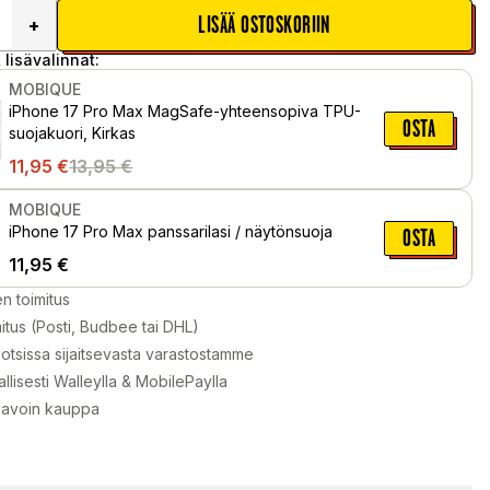
LISÄÄ OSTOSKORIIN
+
 lisävalinnat:
MOBIQUE
iPhone 17 Pro Max MagSafe-yhteensopiva TPU-
OSTA
suojakuori, Kirkas
11,95
€
13,95
€
MOBIQUE
iPhone 17 Pro Max panssarilasi / näytönsuoja
OSTA
11,95
€
en toimitus
itus (Posti, Budbee tai DHL)
otsissa sijaitsevasta varastostamme
llisesti Walleylla & MobilePaylla
 avoin kauppa