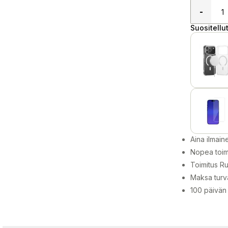
-
Suositellut
Aina ilmain
Nopea toim
Toimitus Ru
Maksa turva
100 päivän