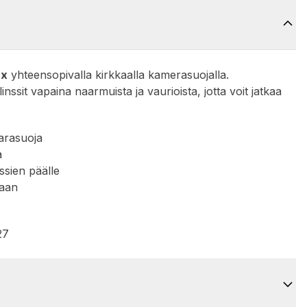
ax
yhteensopivalla kirkkaalla kamerasuojalla.
inssit vapaina naarmuista ja vaurioista, jotta voit jatkaa
varasuoja
a
ssien päälle
laan
27