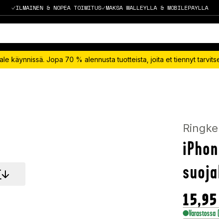
ILMAINEN & NOPEA TOIMITUS
MAKSA WALLEYLLA & MOBILEPAYLLA
le käynnissä. Jopa 70 % alennusta tuotteista, joita et tiennyt tarvit
Ringke
iPhon
suoja
T
15,95
Varastossa