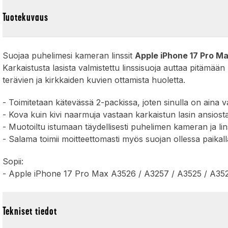
Tuotekuvaus
Suojaa puhelimesi kameran linssit
Apple iPhone 17 Pro M
Karkaistusta lasista valmistettu linssisuoja auttaa pitämään l
terävien ja kirkkaiden kuvien ottamista huoletta.
- Toimitetaan kätevässä 2-packissa, joten sinulla on aina 
- Kova kuin kivi naarmuja vastaan karkaistun lasin ansiost
- Muotoiltu istumaan täydellisesti puhelimen kameran ja lin
- Salama toimii moitteettomasti myös suojan ollessa paikal
Sopii:
- Apple iPhone 17 Pro Max A3526 / A3257 / A3525 / A35
Tekniset tiedot