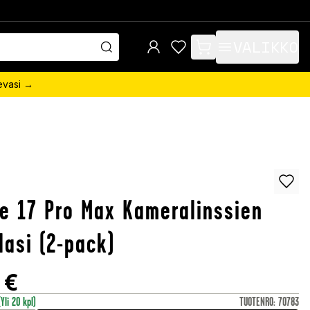
VALIKKO
items in cart, view bag
sevasi →
e 17 Pro Max Kameralinssien
lasi (2-pack)
€
(Yli 20 kpl)
TUOTENRO
:
70783