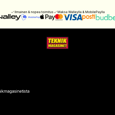
Ilmainen & nopea toimitus
Maksa Walleylla & MobilePaylla
ikmagasinetista