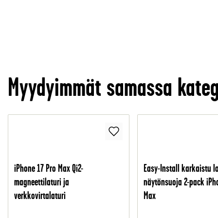
Myydyimmät samassa kateg
iPhone 17 Pro Max Qi2-
Easy-Install karkaistu l
magneettilaturi ja
näytönsuoja 2-pack iPh
verkkovirtalaturi
Max