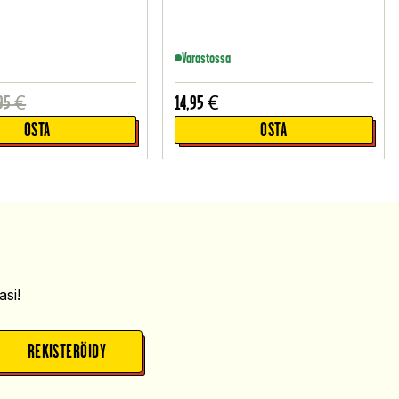
Varastossa
95
€
14,95
€
OSTA
OSTA
si!
REKISTERÖIDY