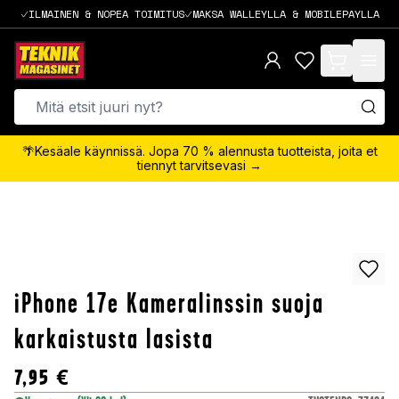
ILMAINEN & NOPEA TOIMITUS
MAKSA WALLEYLLA & MOBILEPAYLLA
items in cart,
🌴Kesäale käynnissä. Jopa 70 % alennusta tuotteista, joita et
tiennyt tarvitsevasi →
iPhone 17e Kameralinssin suoja
karkaistusta lasista
7,95
€