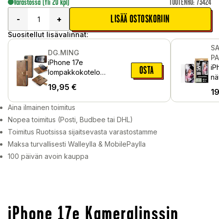
Varastossa
(Yli 20 kpl)
TUOTENRO
:
73424
LISÄÄ OSTOSKORIIN
-
+
Suositellut lisävalinnat:
SA
DG.MING
P
iPhone 17e
iP
OSTA
lompakkokotelo
nä
irrotettavalla kuorella,
19,95
€
as
1
Cognac
Ul
Aina ilmainen toimitus
Nopea toimitus (Posti, Budbee tai DHL)
Toimitus Ruotsissa sijaitsevasta varastostamme
Maksa turvallisesti Walleylla & MobilePaylla
100 päivän avoin kauppa
iPhone 17e Kameralinssin