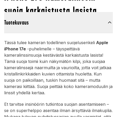
suoja karkaistusta lasista
Tuotekuvaus
Tässä tulee kameran todellinen suojelusenkeli
Apple
iPhone 17e
-puhelimelle – täyspeittävä
kameralinssinsuoja kestävästä karkaistusta lasista!
Tämä suoja toimii kuin näkymätön kilpi, joka suojaa
kameralinssejä naarmuilta ja vaurioilta, jotta voit jatkaa
kristallinkirkkaiden kuvien ottamista huoletta. Kun
suoja on paikoillaan, tuskin huomaat sitä – mutta
kamerasi kiittää. Suoja peittää koko kameramoduulin ja
linssit yhdellä kertaa.
Et tarvitse insinöörin tutkintoa suojan asentamiseen –
se on superhelppo asentaa ilman ärsyttäviä ilmakuplia.
Mukana tulevan puhdistussarjan avulla varmistat, että