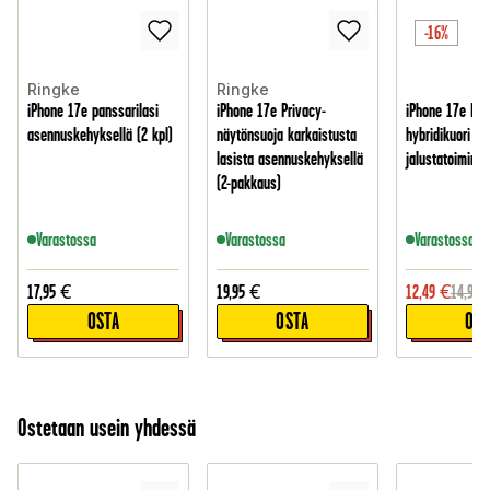
-16%
Ringke
Ringke
iPhone 17e panssarilasi
iPhone 17e Privacy-
iPhone 17e Mag
asennuskehyksellä (2 kpl)
näytönsuoja karkaistusta
hybridikuori
lasista asennuskehyksellä
jalustatoiminno
(2-pakkaus)
Varastossa
Varastossa
Varastossa
17,95
€
19,95
€
12,49
€
14,95
OSTA
OSTA
OST
Ostetaan usein yhdessä