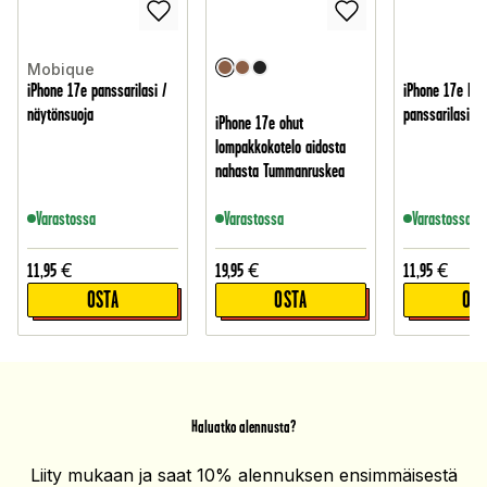
Mobique
iPhone 17e panssarilasi /
iPhone 17e Nä
näytönsuoja
panssarilasi
iPhone 17e ohut
lompakkokotelo aidosta
nahasta Tummanruskea
Varastossa
Varastossa
Varastossa
11,95
€
19,95
€
11,95
€
OSTA
OSTA
OST
Haluatko alennusta?
Liity mukaan ja saat 10% alennuksen ensimmäisestä