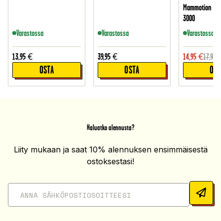
Mammotion LUB
3000
Varastossa
Varastossa
Varastossa
13,95
€
39,95
€
14,95
€
17,95
OSTA
OSTA
OST
Haluatko alennusta?
Liity mukaan ja saat 10% alennuksen ensimmäisestä
ostoksestasi!