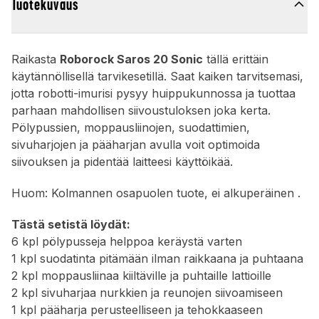
Tuotekuvaus
Raikasta
Roborock Saros 20 Sonic
tällä erittäin
käytännöllisellä tarvikesetillä. Saat kaiken tarvitsemasi,
jotta robotti-imurisi pysyy huippukunnossa ja tuottaa
parhaan mahdollisen siivoustuloksen joka kerta.
Pölypussien, moppausliinojen, suodattimien,
sivuharjojen ja pääharjan avulla voit optimoida
siivouksen ja pidentää laitteesi käyttöikää.
Huom: Kolmannen osapuolen tuote, ei alkuperäinen .
Tästä setistä löydät:
6 kpl pölypusseja helppoa keräystä varten
1 kpl suodatinta pitämään ilman raikkaana ja puhtaana
2 kpl moppausliinaa kiiltäville ja puhtaille lattioille
2 kpl sivuharjaa nurkkien ja reunojen siivoamiseen
1 kpl pääharja perusteelliseen ja tehokkaaseen