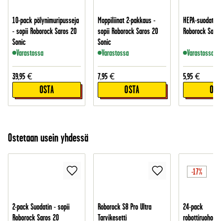
10-pack pölynimuripusseja
Moppiliinat 2-pakkaus -
HEPA-suodatin -
- sopii Roborock Saros 20
sopii Roborock Saros 20
Roborock Saros
Sonic
Sonic
Varastossa
Varastossa
Varastossa
39,95
€
7,95
€
5,95
€
OSTA
OSTA
OST
Ostetaan usein yhdessä
-17%
2-pack Suodatin - sopii
Roborock S8 Pro Ultra
24-pack
Roborock Saros 20
Tarvikesetti
robottiruohonle