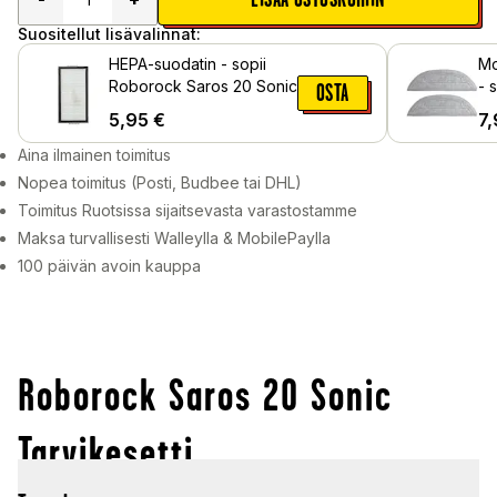
Suositellut lisävalinnat:
HEPA-suodatin - sopii
Mo
Roborock Saros 20 Sonic
- sopii 
OSTA
20
5,95
€
7,
Aina ilmainen toimitus
Nopea toimitus (Posti, Budbee tai DHL)
Toimitus Ruotsissa sijaitsevasta varastostamme
Maksa turvallisesti Walleylla & MobilePaylla
100 päivän avoin kauppa
Roborock Saros 20 Sonic
Tarvikesetti