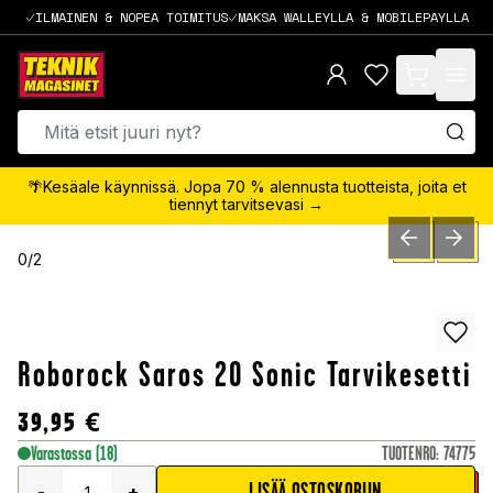
ILMAINEN & NOPEA TOIMITUS
MAKSA WALLEYLLA & MOBILEPAYLLA
items in cart,
🌴Kesäale käynnissä. Jopa 70 % alennusta tuotteista, joita et
tiennyt tarvitsevasi →
PREVIOUS SLID
NEXT S
0
/
2
Roborock Saros 20 Sonic Tarvikesetti
39,95
€
Varastossa
(18)
TUOTENRO
:
74775
LISÄÄ OSTOSKORIIN
-
+