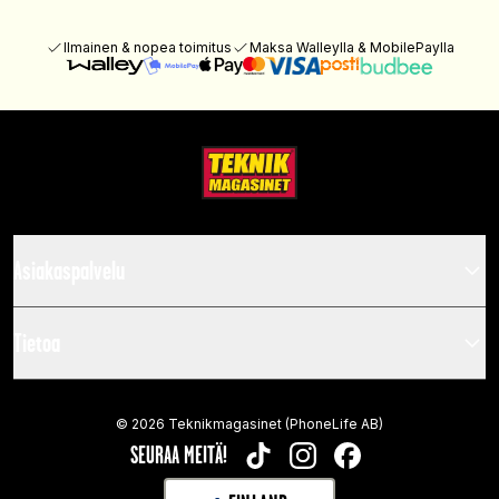
Ilmainen & nopea toimitus
Maksa Walleylla & MobilePaylla
Asiakaspalvelu
Tietoa
©
2026
Teknikmagasinet (PhoneLife AB)
SEURAA MEITÄ!
TIKTOK
INSTAGRAM
FACEBOOK