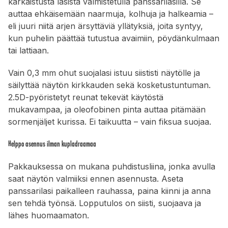
karkaistusta lasista valmistetulla panssarilasilla. Se
auttaa ehkäisemään naarmuja, kolhuja ja halkeamia –
eli juuri niitä arjen ärsyttäviä yllätyksiä, joita syntyy,
kun puhelin päättää tutustua avaimiin, pöydänkulmaan
tai lattiaan.
Vain 0,3 mm ohut suojalasi istuu siististi näytölle ja
säilyttää näytön kirkkauden sekä kosketustuntuman.
2.5D-pyöristetyt reunat tekevät käytöstä
mukavampaa, ja oleofobinen pinta auttaa pitämään
sormenjäljet kurissa. Ei taikuutta – vain fiksua suojaa.
Helppo asennus ilman kupladraamaa
Pakkauksessa on mukana puhdistusliina, jonka avulla
saat näytön valmiiksi ennen asennusta. Aseta
panssarilasi paikalleen rauhassa, paina kiinni ja anna
sen tehdä työnsä. Lopputulos on siisti, suojaava ja
lähes huomaamaton.