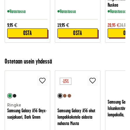
Ruskea
Varastossa
Varastossa
Varastossa
9,95
€
19,95
€
20,95
€
24,95
OSTA
OSTA
OST
Ostetaan usein yhdessä
-15%
Samsung Galax
Ringke
Iskunkestävä s
Samsung Galaxy A56 Onyx-
Samsung Galaxy A56 ohut
lompakolla, Mu
suojakuori, Dark Green
lompakkokotelo aidosta
nahasta Musta