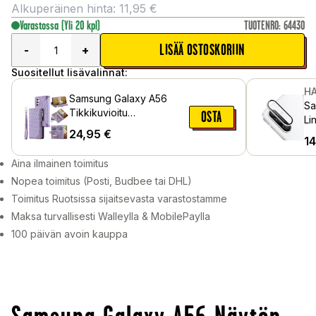
Alkuperäinen hinta:
11,95
€
Varastossa
(Yli 20 kpl)
TUOTENRO
:
64430
LISÄÄ OSTOSKORIIN
-
+
Suositellut lisävalinnat:
HA
Samsung Galaxy A56
Sa
Tikkikuvioitu
OSTA
Li
lompakkokotelo, Liila
24,95
€
al
14
Aina ilmainen toimitus
Nopea toimitus (Posti, Budbee tai DHL)
Toimitus Ruotsissa sijaitsevasta varastostamme
Maksa turvallisesti Walleylla & MobilePaylla
100 päivän avoin kauppa
Samsung Galaxy A56 Näytön