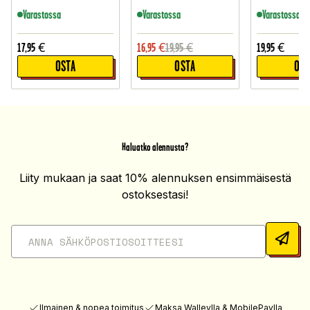
Varastossa
Varastossa
Varastossa
17,95
€
16,95
€
19,95
€
19,95
€
OSTA
OSTA
OST
Haluatko alennusta?
Liity mukaan ja saat 10% alennuksen ensimmäisestä
ostoksestasi!
Ilmainen & nopea toimitus
Maksa Walleylla & MobilePaylla