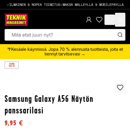
ILMAINEN & NOPEA TOIMITUS
MAKSA WALLEYLLA & MOBILEPAYLLA
items in cart,
🌴Kesäale käynnissä. Jopa 70 % alennusta tuotteista, joita et
tiennyt tarvitsevasi →
-17%
Samsung Galaxy A56 Näytön
panssarilasi
9,95
€