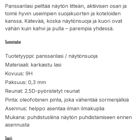
Panssarilasi peittää näytön litteän, aktiivisen osan ja
toimii hyvin useimpien suojakuorten ja koteloiden
kanssa. Kätevää, koska näytönsuoja ja kuori ovat
vähän kuin kahvi ja pulla – parempia yhdessä.
Tuotetiedot
Tuotetyyppi: panssarilasi / näytönsuoja
Materiaali: karkaistu lasi
Kovuus: 9H
Paksuus: 0,3 mm
Reunat: 2.5D-pyöristetyt reunat
Pinta: oleofobinen pinta, joka vähentää sormenjälkiä
Asennus: helppo asentaa ilman ilmakuplia
Mukana: puhdistusliina näytön puhdistamiseen ennen
asennusta
Sopii: