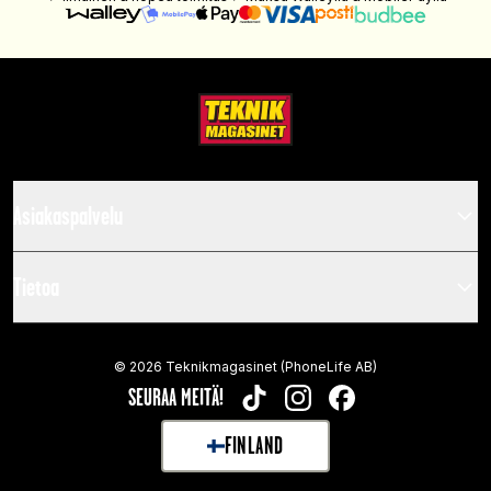
Asiakaspalvelu
Tietoa
©
2026
Teknikmagasinet (PhoneLife AB)
SEURAA MEITÄ!
TIKTOK
INSTAGRAM
FACEBOOK
FINLAND
SELECT MARKET