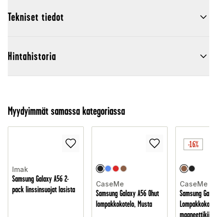
Tekniset tiedot
Hintahistoria
Myydyimmät samassa kategoriassa
-16%
Imak
Samsung Galaxy A56 2-
CaseMe
CaseMe
pack linssinsuojat lasista
Samsung Galaxy A56 Ohut
Samsung Galax
lompakkokotelo, Musta
Lompakkokotel
magneettikiinni