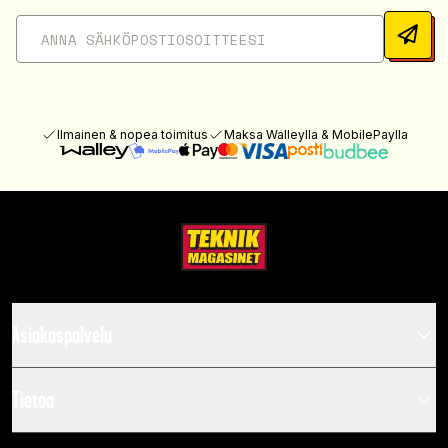
Ilmainen & nopea toimitus
Maksa Walleylla & MobilePaylla
Asiakaspalvelu
Tietoa