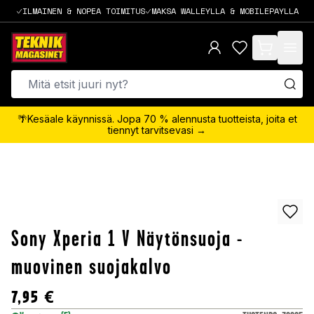
ILMAINEN & NOPEA TOIMITUS
MAKSA WALLEYLLA & MOBILEPAYLLA
items in cart,
🌴Kesäale käynnissä. Jopa 70 % alennusta tuotteista, joita et
tiennyt tarvitsevasi →
Sony Xperia 1 V Näytönsuoja -
muovinen suojakalvo
7,95
€