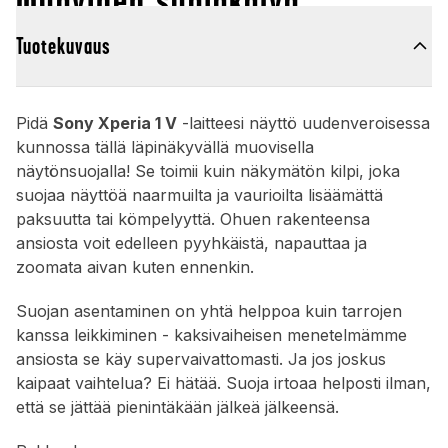
Tuotekuvaus
Pidä
Sony Xperia 1 V
-laitteesi näyttö uudenveroisessa
kunnossa tällä läpinäkyvällä muovisella
näytönsuojalla! Se toimii kuin näkymätön kilpi, joka
suojaa näyttöä naarmuilta ja vaurioilta lisäämättä
paksuutta tai kömpelyyttä. Ohuen rakenteensa
ansiosta voit edelleen pyyhkäistä, napauttaa ja
zoomata aivan kuten ennenkin.
Suojan asentaminen on yhtä helppoa kuin tarrojen
kanssa leikkiminen - kaksivaiheisen menetelmämme
ansiosta se käy supervaivattomasti. Ja jos joskus
kaipaat vaihtelua? Ei hätää. Suoja irtoaa helposti ilman,
että se jättää pienintäkään jälkeä jälkeensä.