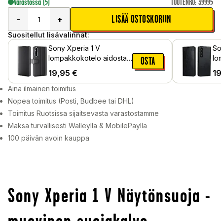
Varastossa
(5)
TUOTENRO
:
39995
LISÄÄ OSTOSKORIIN
-
+
Suositellut lisävalinnat:
Sony Xperia 1 V
So
lompakkokotelo aidosta
lo
OSTA
nahasta, Musta
ai
19,95
€
1
Aina ilmainen toimitus
Nopea toimitus (Posti, Budbee tai DHL)
Toimitus Ruotsissa sijaitsevasta varastostamme
Maksa turvallisesti Walleylla & MobilePaylla
100 päivän avoin kauppa
Sony Xperia 1 V Näytönsuoja -
muovinen suojakalvo