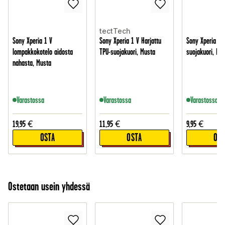
tectTech
Sony Xperia 1 V
Sony Xperia 1 V Harjattu
Sony Xperia 1 
lompakkokotelo aidosta
TPU-suojakuori, Musta
suojakuori, Mu
nahasta, Musta
Varastossa
Varastossa
Varastossa
19,95
€
11,95
€
9,95
€
OSTA
OSTA
OST
Ostetaan usein yhdessä