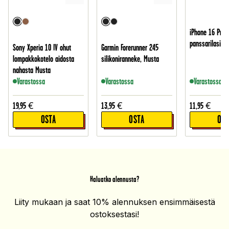
iPhone 16 Pro 
panssarilasi
Sony Xperia 10 IV ohut
Garmin Forerunner 245
lompakkokotelo aidosta
silikoniranneke, Musta
nahasta Musta
Varastossa
Varastossa
Varastossa
19,95
€
13,95
€
11,95
€
OSTA
OSTA
OST
Haluatko alennusta?
Liity mukaan ja saat 10% alennuksen ensimmäisestä
ostoksestasi!