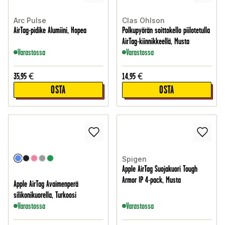
Arc Pulse
Clas Ohlson
AirTag-pidike Alumiini, Hopea
Polkupyörän soittokello piilotetulla
AirTag-kiinnikkeellä, Musta
Varastossa
Varastossa
35,95
€
14,95
€
OSTA
OSTA
Spigen
Apple AirTag Suojakuori Tough
Armor IP 4-pack, Musta
Apple AirTag Avaimenperä
silikonikuorella, Turkoosi
Varastossa
Varastossa