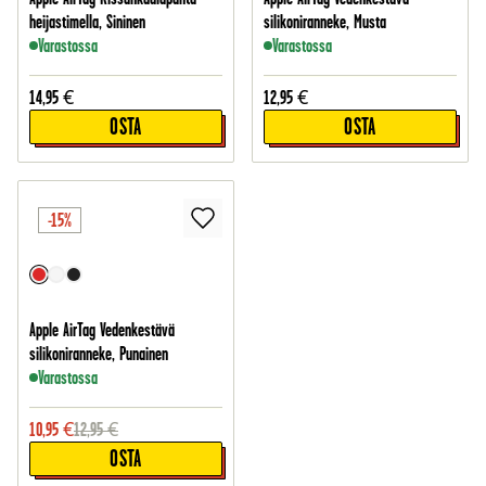
heijastimella, Sininen
silikoniranneke, Musta
Varastossa
Varastossa
14,95
€
12,95
€
OSTA
OSTA
-15%
Apple AirTag Vedenkestävä
silikoniranneke, Punainen
Varastossa
10,95
€
12,95
€
OSTA