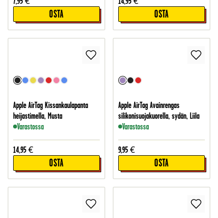
7,95
€
14,95
€
OSTA
OSTA
Apple AirTag Kissankaulapanta
Apple AirTag Avainrengas
heijastimella, Musta
silikonisuojakuorella, sydän, Liila
Varastossa
Varastossa
14,95
€
9,95
€
OSTA
OSTA