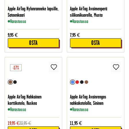
Apple AirTag Nylonranneke lapsille,
Apple AirTag Avaimenperä
Sateenkaari
silikonikuorella, Musta
Varastossa
Varastossa
9,95
€
7,95
€
OSTA
OSTA
-17%
Apple AirTag Nahkainen
Apple AirTag Avainrengas
korttikotelo, Ruskea
nahkakotelolla, Sininen
Varastossa
Varastossa
19,95
€
23,95
€
11,95
€