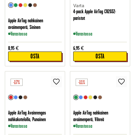
Varta
4-pack Apple AirTag CR2032-
paristot
Apple AirTag nahkainen
avaimenperä, Sininen
Varastossa
Varastossa
8,95
€
6,95
€
OSTA
OSTA
-17%
-11%
Apple AirTag Avainrengas
Apple AirTag nahkainen
nahkakotelolla, Punainen
avaimenperä, Vihreä
Varastossa
Varastossa