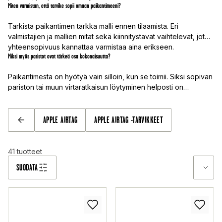
Miten varmistan, että tarvike sopii omaan paikantimeeni?
Tarkista paikantimen tarkka malli ennen tilaamista. Eri
valmistajien ja mallien mitat sekä kiinnitystavat vaihtelevat, joten
yhteensopivuus kannattaa varmistaa aina erikseen.
Miksi myös paristot ovat tärkeä osa kokonaisuutta?
Paikantimesta on hyötyä vain silloin, kun se toimii. Siksi sopivan
pariston tai muun virtaratkaisun löytyminen helposti on
olennainen osa huolettomampaa käyttöä.
APPLE AIRTAG
APPLE AIRTAG -TARVIKKEET
TAKAISIN
41
tuotteet
SUODATA