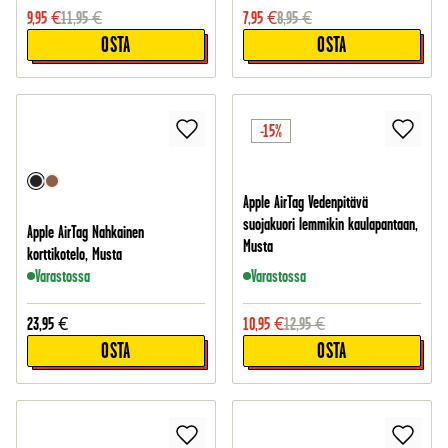
9,95
€
11,95
€
7,95
€
8,95
€
OSTA
OSTA
-15%
Apple AirTag Vedenpitävä
suojakuori lemmikin kaulapantaan,
Apple AirTag Nahkainen
Musta
korttikotelo, Musta
Varastossa
Varastossa
23,95
€
10,95
€
12,95
€
OSTA
OSTA