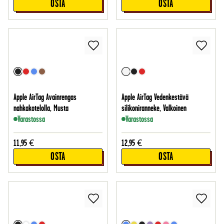
OSTA
OSTA
Apple AirTag Avainrengas
Apple AirTag Vedenkestävä
nahkakotelolla, Musta
silikoniranneke, Valkoinen
Varastossa
Varastossa
11,95
€
12,95
€
OSTA
OSTA