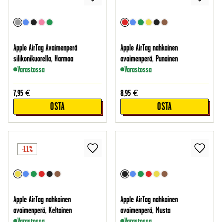
Apple AirTag Avaimenperä
Apple AirTag nahkainen
silikonikuorella, Harmaa
avaimenperä, Punainen
Varastossa
Varastossa
7,95
€
8,95
€
OSTA
OSTA
-11%
Apple AirTag nahkainen
Apple AirTag nahkainen
avaimenperä, Keltainen
avaimenperä, Musta
Varastossa
Varastossa