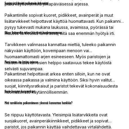
Suojaa ja kiinnitä paikannin järkevästi
pitää käyttövalmiina jokapäiväisessä arjessa.
Paikantimille sopivat kuoret, pidikkeet, avainperät ja muut
lisätarvikkeet helpottavat käyttöä huomattavasti. Kun paikannin
pysyy tukevasti mukana laukussa, avaimissa, pyörässä tai
Oikea lisätarvike tekee käytöstä huolettomampaa
muussa tärkeässä tavarassa, siitä saa enemmän hyötyä irti.
Tarvikkeen valinnassa kannattaa miettiä, tuleeko paikannin
näkyvään käyttöön, kovempaan menoon vai
huomaamattomasti arjen esineeseen. Myös paristojen ja
Pieni tuote, iso hyöty arjessa
muiden kuluvien osien helppo saatavuus tekee käytöstä
selvästi sujuvampaa.
Paikantimet helpottavat arkea eniten silloin, kun ne ovat
oikeassa paikassa ja valmiina käyttöön. Siksi hyvin valitut
suojat, kiinnitysratkaisut ja paristot tekevät kokonaisuudesta
Usein kysytyt kysymykset
huomattavasti käytännöllisemmän.
Mitä tarvikkeita paikantimeen yleensä kannattaa hankkia?
Se riippuu käyttötavasta. Yleisimpiä lisätarvikkeita ovat
suojakuoret, avainperäkiinnikkeet, pidikkeet ja sopivat
paristot, jos paikannin käyttää vaihdettavaa virtalähdettä.