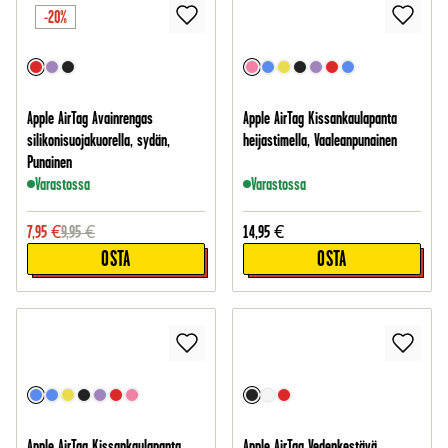
-20%
Apple AirTag Avainrengas
Apple AirTag Kissankaulapanta
silikonisuojakuorella, sydän,
heijastimella, Vaaleanpunainen
Punainen
Varastossa
Varastossa
7,95
€
9,95
€
14,95
€
OSTA
OSTA
Apple AirTag Kissankaulapanta
Apple AirTag Vedenkestävä