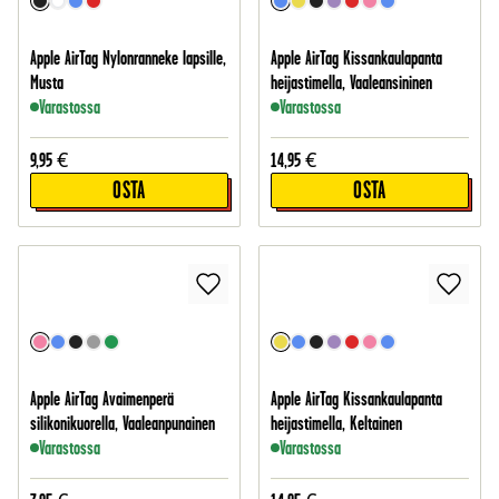
Apple AirTag Nylonranneke lapsille,
Apple AirTag Kissankaulapanta
Musta
heijastimella, Vaaleansininen
Varastossa
Varastossa
9,95
€
14,95
€
OSTA
OSTA
Apple AirTag Avaimenperä
Apple AirTag Kissankaulapanta
silikonikuorella, Vaaleanpunainen
heijastimella, Keltainen
Varastossa
Varastossa