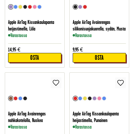
Apple AirTag Kissankaulapanta
Apple AirTag Avainrengas
heijastimella, Liila
silikonisuojakuorella, sydän, Musta
Varastossa
Varastossa
14,95
€
9,95
€
OSTA
OSTA
Apple AirTag Avainrengas
Apple AirTag Kissankaulapanta
nahkakotelolla, Ruskea
heijastimella, Punainen
Varastossa
Varastossa