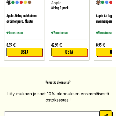
Apple
AirTag 1-pack
Apple AirTag nahkainen
Apple AirTag n
avaimenperä, Musta
avaimenperä, 
Varastossa
Varastossa
Varastossa
8,95
€
42,95
€
8,95
€
OSTA
OSTA
OST
Haluatko alennusta?
Liity mukaan ja saat 10% alennuksen ensimmäisestä
ostoksestasi!