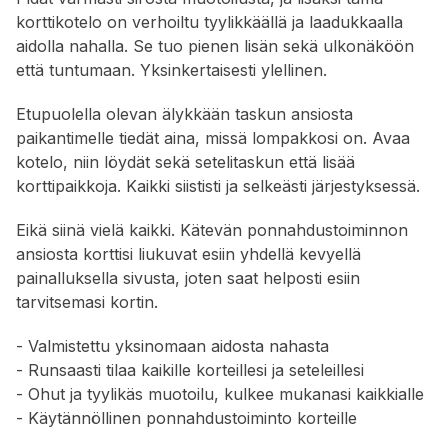
korttikotelo on verhoiltu tyylikkäällä ja laadukkaalla
aidolla nahalla. Se tuo pienen lisän sekä ulkonäköön
että tuntumaan. Yksinkertaisesti ylellinen.
Etupuolella olevan älykkään taskun ansiosta
paikantimelle tiedät aina, missä lompakkosi on. Avaa
kotelo, niin löydät sekä setelitaskun että lisää
korttipaikkoja. Kaikki siististi ja selkeästi järjestyksessä.
Eikä siinä vielä kaikki. Kätevän ponnahdustoiminnon
ansiosta korttisi liukuvat esiin yhdellä kevyellä
painalluksella sivusta, joten saat helposti esiin
tarvitsemasi kortin.
- Valmistettu yksinomaan aidosta nahasta
- Runsaasti tilaa kaikille korteillesi ja seteleillesi
- Ohut ja tyylikäs muotoilu, kulkee mukanasi kaikkialle
- Käytännöllinen ponnahdustoiminto korteille