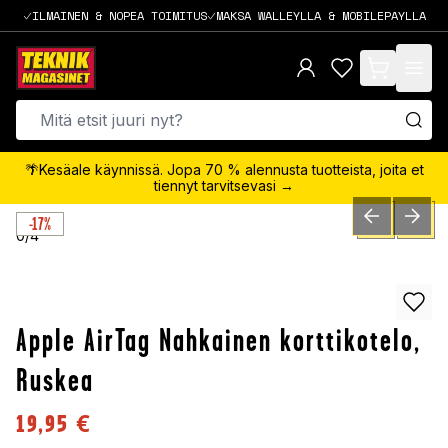
ILMAINEN & NOPEA TOIMITUS
MAKSA WALLEYLLA & MOBILEPAYLLA
items in cart,
🌴Kesäale käynnissä. Jopa 70 % alennusta tuotteista, joita et
tiennyt tarvitsevasi →
-17%
PREVIOUS SLID
NEXT S
0
/
4
Apple AirTag Nahkainen korttikotelo,
Ruskea
19,95
€