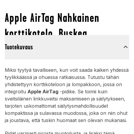
Apple AirTag Nahkainen
korttikotelo, Ruskea
Tuotekuvaus
Miksi tyytyä tavalliseen, kun voit saada kaiken yhdessä
tyylikkäässä ja ohuessa ratkaisussa. Tutustu tähän
yhdistettyyn korttikoteloon ja lompakkoon, jossa on
integroitu
Apple AirTag
-pidike. Se toimii kuin
sveitsiläinen linkkuveitsi maksamiseen ja säilytykseen,
tarjoten uskomattomat säilytysmahdollisuudet
kompaktissa ja sulavassa muodossa, joka on niin ohut
ja joustava, että tuskin huomaat sen olevan mukanasi.
Pidät varmasti sirosta muotoilusta, ja lisäksi tämä