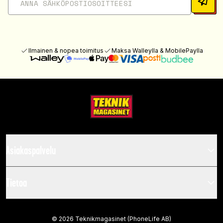
Ilmainen & nopea toimitus
Maksa Walleylla & MobilePaylla
Asiakaspalvelu
Tietoa
©
2026
Teknikmagasinet (PhoneLife AB)