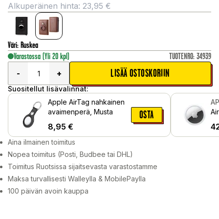
Alkuperäinen hinta:
23,95
€
Väri
:
Ruskea
Varastossa
(Yli 20 kpl)
TUOTENRO
:
34939
LISÄÄ OSTOSKORIIN
-
+
Suositellut lisävalinnat:
Apple AirTag nahkainen
AP
avaimenperä, Musta
Ai
OSTA
8,95
€
4
Aina ilmainen toimitus
Nopea toimitus (Posti, Budbee tai DHL)
Toimitus Ruotsissa sijaitsevasta varastostamme
Maksa turvallisesti Walleylla & MobilePaylla
100 päivän avoin kauppa