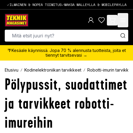
ILMAINEN & NOPEA TOIMITUS
MAKSA WALLEYLLA & MOBILEPAYLLA
items in cart,
🌴Kesäale käynnissä. Jopa 70 % alennusta tuotteista, joita et
tiennyt tarvitsevasi →
Etusivu
Kodinelektroniikan tarvikkeet
Robotti-imurin tarvikke
Pölypussit, suodattimet
ja tarvikkeet robotti-
imureihin