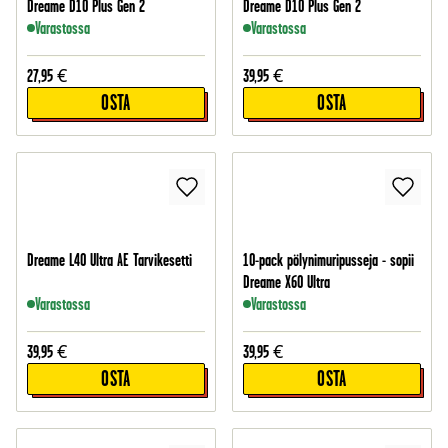
Dreame D10 Plus Gen 2
Dreame D10 Plus Gen 2
Varastossa
Varastossa
27,95
€
39,95
€
OSTA
OSTA
Dreame L40 Ultra AE Tarvikesetti
10-pack pölynimuripusseja - sopii
Dreame X60 Ultra
Varastossa
Varastossa
39,95
€
39,95
€
OSTA
OSTA