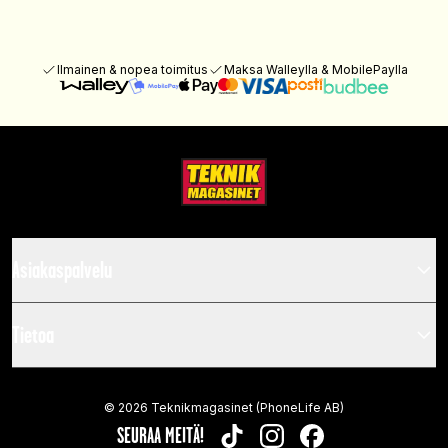
Ilmainen & nopea toimitus
Maksa Walleylla & MobilePaylla
Asiakaspalvelu
Tietoa
©
2026
Teknikmagasinet (PhoneLife AB)
SEURAA MEITÄ!
TIKTOK
INSTAGRAM
FACEBOOK