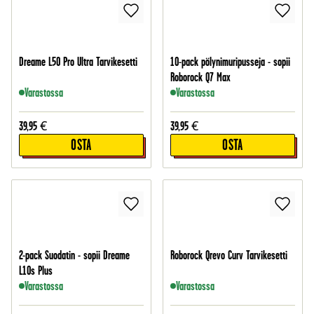
Dreame L50 Pro Ultra Tarvikesetti
10-pack pölynimuripusseja - sopii
Roborock Q7 Max
Varastossa
Varastossa
39,95
€
39,95
€
OSTA
OSTA
2-pack Suodatin - sopii Dreame
Roborock Qrevo Curv Tarvikesetti
L10s Plus
Varastossa
Varastossa