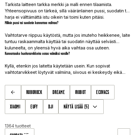
Tarkista laitteen tarkka merkki ja malli ennen tilaamista.
Yhteensopivuus on tärkeä, sillä vääränlainen pussi, suodatin tai
harja ei välttämättä istu oikein tai toimi kuten pitäisi.
Milloin pussi tai suodatin kannattaa vaihtaa?
Vaihtotarve riippuu käytöstä, mutta jos imuteho heikkenee, laite
tuntuu raskaammalta käyttää tai suodatin näyttää selvästi
kuluneelta, on yleensä hyvä aika vaihtaa osa uuteen.
Kannattaako huoltotarvikkeita ostaa valmiiksi varalle?
Kyllä, etenkin jos laitetta käytetään usein. Kun sopivat
vaihtotarvikkeet löytyvät valmiina, siivous ei keskeydy eikä
oikean mallin etsimistä tarvitse aloittaa kiireessä.
ROBOROCK
DREAME
IROBOT
ECOVACS
TAKAISIN
XIAOMI
EUFY
DJI
NÄYTÄ LISÄÄ
(
5
)
1364
tuotteet