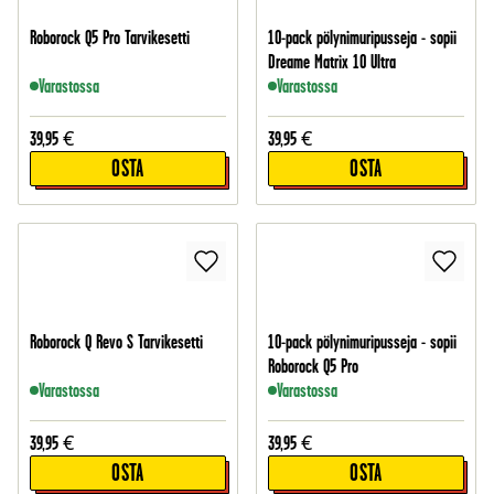
Roborock Q5 Pro Tarvikesetti
10-pack pölynimuripusseja - sopii
Dreame Matrix 10 Ultra
Varastossa
Varastossa
39,95
€
39,95
€
OSTA
OSTA
Roborock Q Revo S Tarvikesetti
10-pack pölynimuripusseja - sopii
Roborock Q5 Pro
Varastossa
Varastossa
39,95
€
39,95
€
OSTA
OSTA