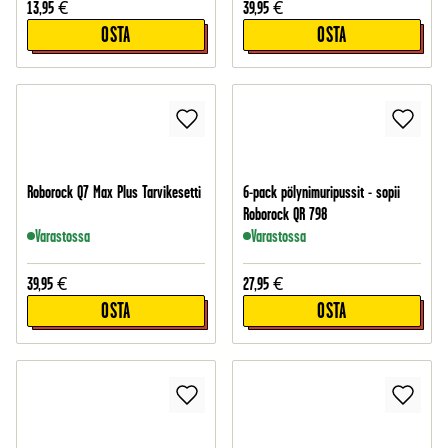
13,95
€
39,95
€
OSTA
OSTA
Roborock Q7 Max Plus Tarvikesetti
6-pack pölynimuripussit - sopii
Roborock QR 798
Varastossa
Varastossa
39,95
€
27,95
€
OSTA
OSTA