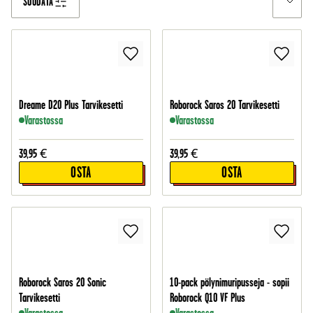
SUODATA
Dreame D20 Plus Tarvikesetti
Roborock Saros 20 Tarvikesetti
Varastossa
Varastossa
39,95
€
39,95
€
OSTA
OSTA
Roborock Saros 20 Sonic
10-pack pölynimuripusseja - sopii
Tarvikesetti
Roborock Q10 VF Plus