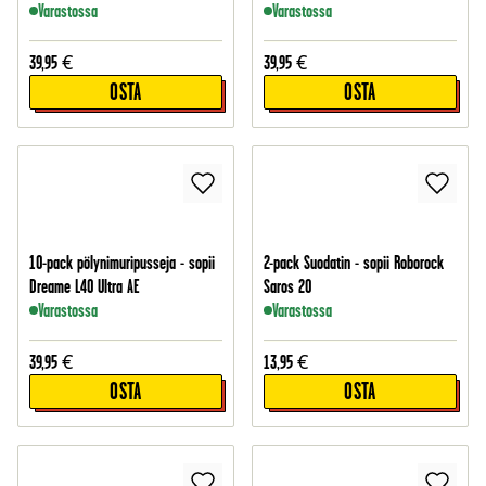
Varastossa
Varastossa
39,95
€
39,95
€
OSTA
OSTA
10-pack pölynimuripusseja - sopii
2-pack Suodatin - sopii Roborock
Dreame L40 Ultra AE
Saros 20
Varastossa
Varastossa
39,95
€
13,95
€
OSTA
OSTA