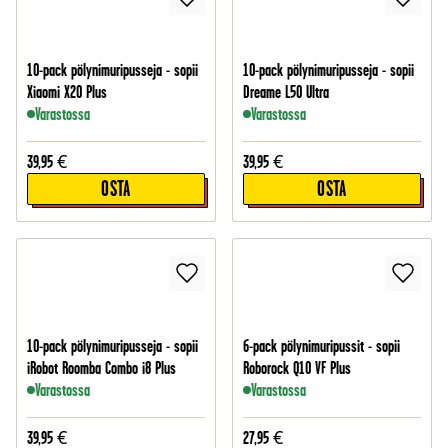
10-pack pölynimuripusseja - sopii
10-pack pölynimuripusseja - sopii
Xiaomi X20 Plus
Dreame L50 Ultra
Varastossa
Varastossa
39,95
€
39,95
€
OSTA
OSTA
10-pack pölynimuripusseja - sopii
6-pack pölynimuripussit - sopii
iRobot Roomba Combo i8 Plus
Roborock Q10 VF Plus
Varastossa
Varastossa
39,95
€
27,95
€