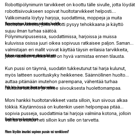
Robottipölynimurin tarvikkeet on koottu tälle sivulle, jotta löydät
robottisiivoukseen sopivat huoltotarvikkeet helposti.
Valikoimasta löytyy harjoja, suodattimia, moppeja ja muita
Yhteensopivuus kannattaa tarkistaa huolella
huoltotarvikkeita, joilla robotti pysyy tehokkaana ja käyttö
sujuu ilman turhaa säätöä.
Pölynimuripusseissa, suodattimissa, harjoissa ja muissa
kuluvissa osissa juuri oikea sopivuus ratkaisee paljon. Saman
valmistajan eri mallit voivat käyttää täysin erilaisia tarvikkeita,
Kuluvat osat vaikuttavat siivoustulokseen
joten laitteen tarkka malli on hyvä varmistaa ennen tilausta.
Kun pussi on täynnä, suodatin tukkeutunut tai harja kulunut,
myös laitteen suorituskyky heikkenee. Säännöllinen huolto
auttaa pitämään imutehon parempana, vähentää turhaa
Pidä laite kunnossa ilman turhaa vaivaa
rasitusta laitteelle ja tekee siivouksesta huolettomampaa.
Moni hankkii huoltotarvikkeet vasta silloin, kun siivous alkaa
tökkiä. Käytännössä on kuitenkin usein helpompaa pitää
sopivia pusseja, suodattimia tai harjoja valmiina kotona, jolloin
Usein kysytyt kysymykset
vaihto onnistuu heti silloin kun sille on tarvetta.
Miten löydän imuriini sopivan pussin tai tarvikkeen?