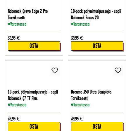
Roborock Qrevo Edge 2 Pro
10-pack pölynimuripusseja - sopii
Tarvikesetti
Roborock Saros 20
Varastossa
Varastossa
39,95
€
39,95
€
OSTA
OSTA
10-pack pölynimuripusseja - sopii
Dreame X50 Ultra Complete
Roborock Q7 TF Plus
Tarvikesetti
Varastossa
Varastossa
39,95
€
39,95
€
OSTA
OSTA