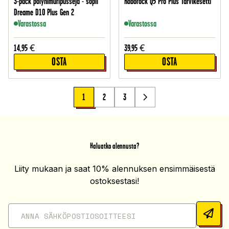
3-pack pölynimuripusseja - sopii
Roborock Q5 Pro Plus Tarvikesetti
Dreame D10 Plus Gen 2
Varastossa
Varastossa
14,95
€
39,95
€
OSTA
OSTA
1
2
3
Haluatko alennusta?
Liity mukaan ja saat 10% alennuksen ensimmäisestä
ostoksestasi!