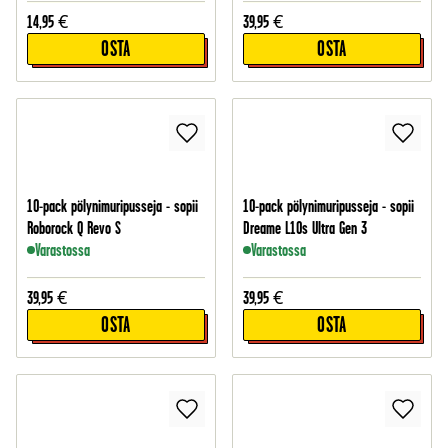
14,95
€
39,95
€
OSTA
OSTA
10-pack pölynimuripusseja - sopii
10-pack pölynimuripusseja - sopii
Roborock Q Revo S
Dreame L10s Ultra Gen 3
Varastossa
Varastossa
39,95
€
39,95
€
OSTA
OSTA