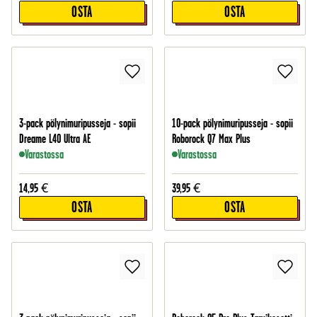
OSTA
OSTA
3-pack pölynimuripusseja - sopii
10-pack pölynimuripusseja - sopii
Dreame L40 Ultra AE
Roborock Q7 Max Plus
Varastossa
Varastossa
14,95
€
39,95
€
OSTA
OSTA