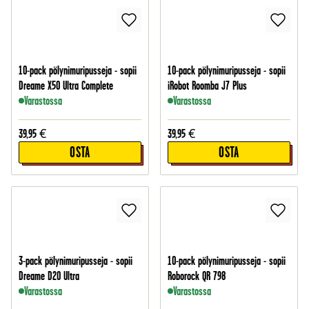
10-pack pölynimuripusseja - sopii
10-pack pölynimuripusseja - sopii
Dreame X50 Ultra Complete
iRobot Roomba J7 Plus
Varastossa
Varastossa
39,95
€
39,95
€
OSTA
OSTA
3-pack pölynimuripusseja - sopii
10-pack pölynimuripusseja - sopii
Dreame D20 Ultra
Roborock QR 798
Varastossa
Varastossa