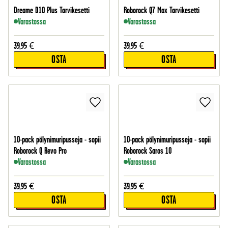
Dreame D10 Plus Tarvikesetti
Roborock Q7 Max Tarvikesetti
Varastossa
Varastossa
39,95
€
39,95
€
OSTA
OSTA
10-pack pölynimuripusseja - sopii
10-pack pölynimuripusseja - sopii
Roborock Q Revo Pro
Roborock Saros 10
Varastossa
Varastossa
39,95
€
39,95
€
OSTA
OSTA