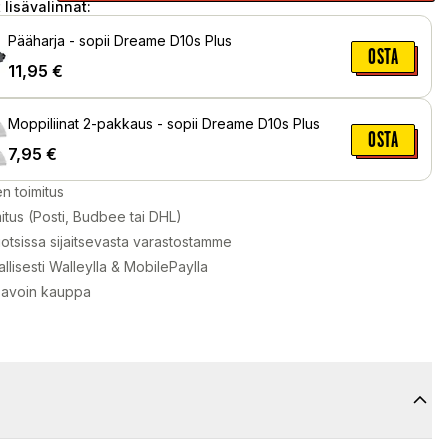
 lisävalinnat:
Pääharja - sopii Dreame D10s Plus
OSTA
11,95
€
Moppiliinat 2-pakkaus - sopii Dreame D10s Plus
OSTA
7,95
€
en toimitus
itus (Posti, Budbee tai DHL)
otsissa sijaitsevasta varastostamme
llisesti Walleylla & MobilePaylla
 avoin kauppa