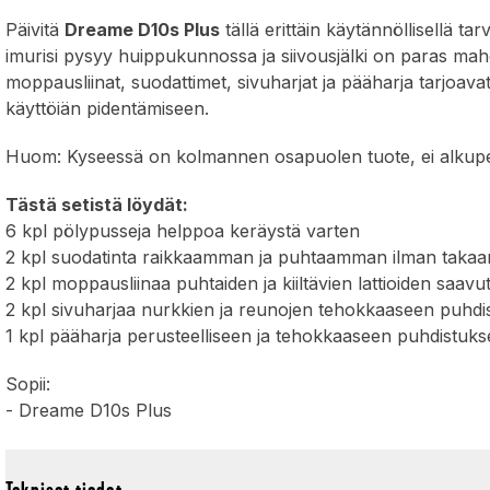
Päivitä
Dreame D10s Plus
tällä erittäin käytännöllisellä tarv
imurisi pysyy huippukunnossa ja siivousjälki on paras mah
moppausliinat, suodattimet, sivuharjat ja pääharja tarjoavat
käyttöiän pidentämiseen.
Huom: Kyseessä on kolmannen osapuolen tuote, ei alkupe
Tästä setistä löydät:
6 kpl pölypusseja helppoa keräystä varten
2 kpl suodatinta raikkaamman ja puhtaamman ilman takaa
2 kpl moppausliinaa puhtaiden ja kiiltävien lattioiden saav
2 kpl sivuharjaa nurkkien ja reunojen tehokkaaseen puhd
1 kpl pääharja perusteelliseen ja tehokkaaseen puhdistuk
Sopii:
- Dreame D10s Plus