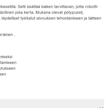
ikesetillä. Setti sisältää kaiken tarvittavan, jotta robotti-
dollinen joka kerta. Mukana olevat pölypussit,
 täydelliset työkalut siivouksen tehostamiseen ja laitteen
räinen .
miseksi
uttamiseen
istukseen
seen