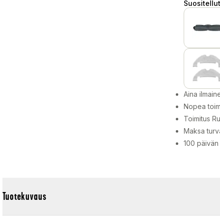
Suositellut
Aina ilmain
Nopea toim
Toimitus Ru
Maksa turva
100 päivän
Tuotekuvaus