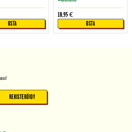
18,95
€
OSTA
OSTA
si!
REKISTERÖIDY