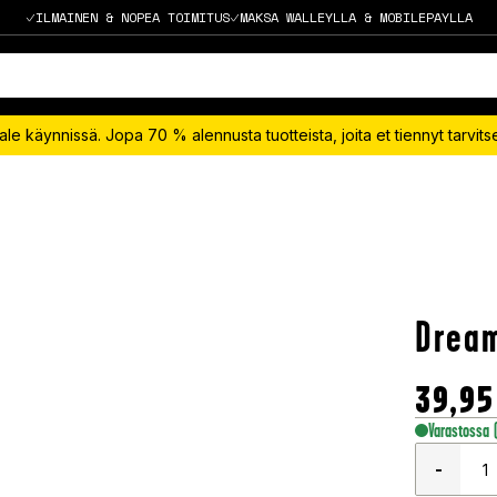
ILMAINEN & NOPEA TOIMITUS
MAKSA WALLEYLLA & MOBILEPAYLLA
le käynnissä. Jopa 70 % alennusta tuotteista, joita et tiennyt tarvit
Dream
39,95
Varastossa
-