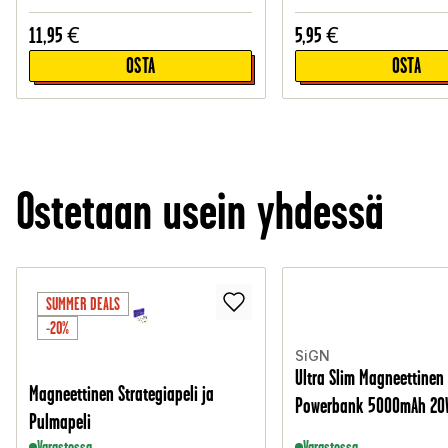
11,95
€
5,95
€
OSTA
OSTA
Ostetaan usein yhdessä
SUMMER DEALS
-20%
SiGN
Ultra Slim Magneettine
Magneettinen Strategiapeli ja
Powerbank 5000mAh 20
Pulmapeli
Varastossa
Varastossa