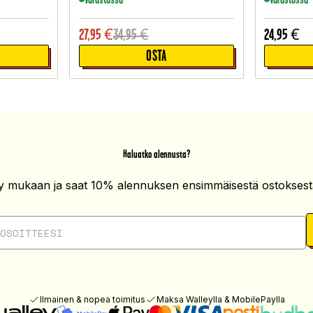
27,95
€
34,95
€
24,95
€
OSTA
Haluatko alennusta?
ity mukaan ja saat 10% alennuksen ensimmäisestä ostoksesta
Ilmainen & nopea toimitus
Maksa Walleylla & MobilePaylla