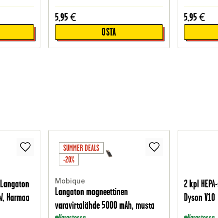
5,95
€
5,95
€
OSTA
SUMMER DEALS
-20%
Mobique
n Langaton
2 kpl HEPA-
Langaton magneettinen
W, Harmaa
Dyson V10
varavirtalähde 5000 mAh, musta
Varastossa
Varastossa