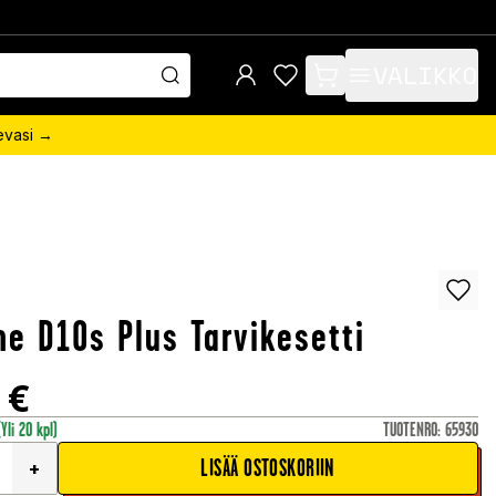
VALIKKO
items in cart, view bag
sevasi →
e D10s Plus Tarvikesetti
€
(Yli 20 kpl)
TUOTENRO
:
65930
LISÄÄ OSTOSKORIIN
+