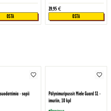
39,95
€
OSTA
OSTA
suodattimia - sopii
Pölynimuripussit Miele Guard S1 -
imuriin, 10 kpl
Varastossa