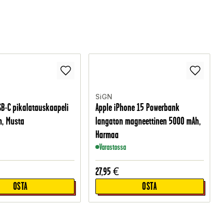
SiGN
SB-C pikalatauskaapeli
Apple iPhone 15 Powerbank
m, Musta
langaton magneettinen 5000 mAh,
Harmaa
Varastossa
27,95
€
OSTA
OSTA