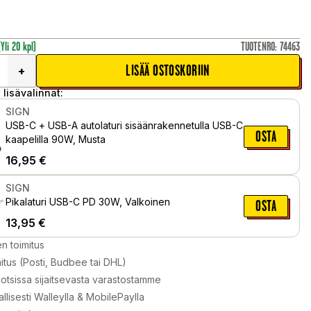
(Yli 20 kpl)
TUOTENRO
:
74463
LISÄÄ OSTOSKORIIN
+
 lisävalinnat:
SIGN
USB-C + USB-A autolaturi sisäänrakennetulla USB-C
OSTA
kaapelilla 90W, Musta
16,95
€
SIGN
Pikalaturi USB-C PD 30W, Valkoinen
OSTA
13,95
€
en toimitus
itus (Posti, Budbee tai DHL)
otsissa sijaitsevasta varastostamme
llisesti Walleylla & MobilePaylla