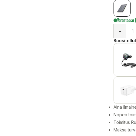
Varastossa
-
Suositellut
Aina ilmain
Nopea toim
Toimitus Ru
Maksa turva