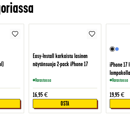
oriassa
Easy-Install karkaistu lasinen
l)
näytönsuoja 2-pack iPhone 17
iPhone 17 
lompakolla
Varastossa
Varastossa
16,95
€
19,95
€
OSTA