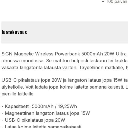
100 päivän
Tuotekuvaus
SiGN Magnetic Wireless Powerbank 5000mAh 20W Ultra Slim
ohuessa muodossa. Se mahtuu helposti taskuun tai laukku
vakaata langatonta latausta varten. Täydellinen matkalle, 
USB-C pikalataus jopa 20W ja langaton lataus jopa 15W ta
älykellolle. Voit ladata jopa kolme laitetta samanaikaisesti. 
pienille laitteille.
- Kapasiteetti: 5000mAh / 19,25Wh
- Magneettinen langaton lataus jopa 15W
- USB-C pikalataus jopa 20W
- Lataa kolme laitetta samanaikaisesti