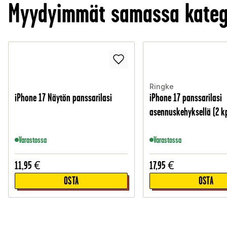
Myydyimmät samassa kateg
Ringke
iPhone 17 Näytön panssarilasi
iPhone 17 panssarilasi
asennuskehyksellä (2 kp
Varastossa
Varastossa
11,95
€
17,95
€
OSTA
OSTA