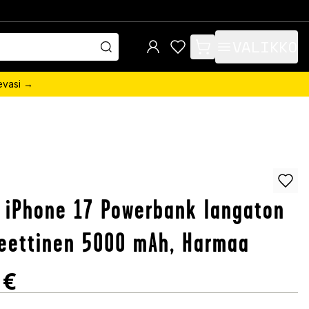
VALIKKO
items in cart, view bag
sevasi →
 iPhone 17 Powerbank langaton
eettinen 5000 mAh, Harmaa
€