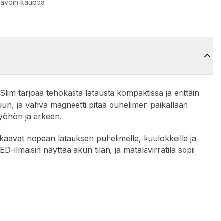
 avoin kauppa
 tarjoaa tehokasta latausta kompaktissa ja erittäin
un, ja vahva magneetti pitää puhelimen paikallaan
työhön ja arkeen.
kaavat nopean latauksen puhelimelle, kuulokkeille ja
LED-ilmaisin näyttää akun tilan, ja matalavirratila sopii