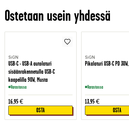
Ostetaan usein yhdessä
SiGN
SiGN
USB-C + USB-A autolaturi
Pikalaturi USB-C PD 30W
sisäänrakennetulla USB-C
kaapelilla 90W, Musta
Varastossa
Varastossa
16,95
€
13,95
€
OSTA
OSTA