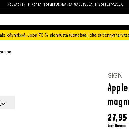
ILMAINEN & NOPEA TOIMITUS
MAKSA WALLEYLLA & MOBILEPAYLLA
le käynnissä. Jopa 70 % alennusta tuotteista, joita et tiennyt tarvit
Harmaa
SiGN
Apple
magn
T
27,95
Väri
:
Harmaa