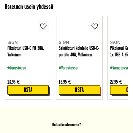
Ostetaan usein yhdessä
SiGN
SiGN
SiGN
Pikalaturi USB-C PD 30W,
Seinälaturi kahdella USB-C-
Pikalaturi GaN
Valkoinen
portilla 40W, Valkoinen
1x USB-A 65W, 
Varastossa
Varastossa
Varastossa
13,95
€
18,95
€
27,95
€
OSTA
OSTA
OST
Haluatko alennusta?