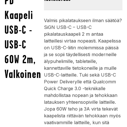
PD
Kaapeli
Valmis pikalataukseen ilman säätöä?
USB-C -
SiGN USB-C – USB-C
pikalatauskaapeli 2 m antaa
USB-C
laitteillesi virtaa nopeasti. Kaapelissa
on USB-C-liitin molemmissa päissä
ja se sopii täydellisesti moderneille
60W 2m,
älypuhelimille, tableteille,
kannettaville tietokoneille ja muille
Valkoinen
USB-C-laitteille. Tuki sekä USB-C
Power Deliverylle että Qualcomm
Quick Charge 3.0 -tekniikalle
mahdollistaa nopean ja tehokkaan
latauksen yhteensopiville laitteille.
Jopa 60W teho ja 3A virta tekevät
kaapelista riittävän tehokkaan myös
vaativammille laitteille, kun sitä