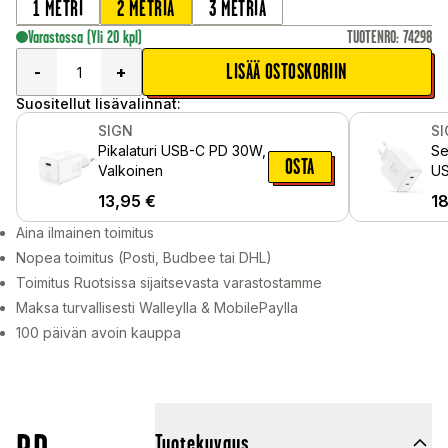
1 METRI
2 METRIÄ
3 METRIÄ
Varastossa
(Yli 20 kpl)
TUOTENRO
:
74298
LISÄÄ OSTOSKORIIN
-
+
Suositellut lisävalinnat:
SIGN
S
Pikalaturi USB-C PD 30W,
Se
OSTA
Valkoinen
US
Va
13,95
€
1
Aina ilmainen toimitus
Nopea toimitus (Posti, Budbee tai DHL)
Toimitus Ruotsissa sijaitsevasta varastostamme
Maksa turvallisesti Walleylla & MobilePaylla
100 päivän avoin kauppa
Tuotekuvaus