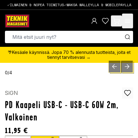
ILMAINEN & NOPEA TOIMITUS
MAKSA WALLEYLLA & MOBILEPAYLLA
items in cart,
🌴Kesäale käynnissä. Jopa 70 % alennusta tuotteista, joita et
tiennyt tarvitsevasi →
PREVIOUS SLID
NEXT S
0
/
4
SiGN
PD Kaapeli USB-C - USB-C 60W 2m,
Valkoinen
11,95
€