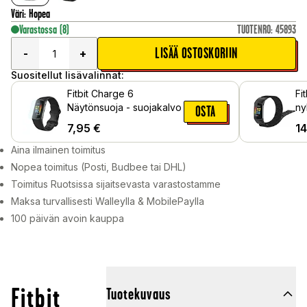
Väri
:
Hopea
Varastossa
(8)
TUOTENRO
:
45893
LISÄÄ OSTOSKORIIN
-
+
Suositellut lisävalinnat:
Fitbit Charge 6
Fi
Näytönsuoja - suojakalvo
ny
OSTA
ta
7,95
€
14
Mu
Aina ilmainen toimitus
Nopea toimitus (Posti, Budbee tai DHL)
Toimitus Ruotsissa sijaitsevasta varastostamme
Maksa turvallisesti Walleylla & MobilePaylla
100 päivän avoin kauppa
Fitbit
Tuotekuvaus