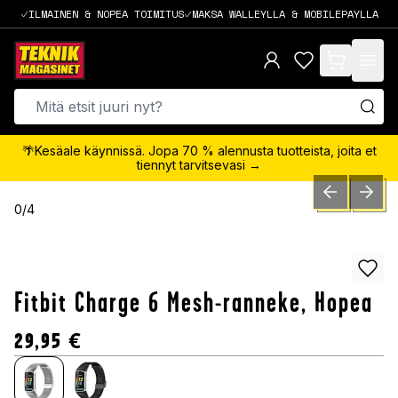
ILMAINEN & NOPEA TOIMITUS
MAKSA WALLEYLLA & MOBILEPAYLLA
items in cart,
🌴Kesäale käynnissä. Jopa 70 % alennusta tuotteista, joita et
tiennyt tarvitsevasi →
PREVIOUS SLID
NEXT S
0
/
4
Fitbit Charge 6 Mesh-ranneke, Hopea
29,95
€