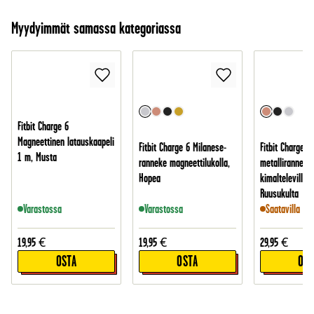
Myydyimmät samassa kategoriassa
Fitbit Charge 6
Magneettinen latauskaapeli
Fitbit Charge 6 Milanese-
Fitbit Charge 6
1 m, Musta
ranneke magneettilukolla,
metalliranneke
Hopea
kimaltelevilla ki
Ruusukulta
Varastossa
Varastossa
Saatavilla 20
19,95
€
19,95
€
29,95
€
OSTA
OSTA
OST