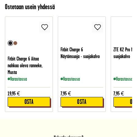
Ostetaan usein yhdessä
Fitbit Charge 6
ZTE K2 Pro Näy
Näytönsuoja - suojakalvo
suojakalvo
Fitbit Charge 6 Aitoa
nahkaa oleva ranneke,
Musta
Varastossa
Varastossa
Varastossa
19,95
€
7,95
€
7,95
€
OSTA
OSTA
OST