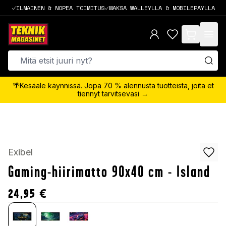
ILMAINEN & NOPEA TOIMITUS
MAKSA WALLEYLLA & MOBILEPAYLLA
items in cart,
🌴Kesäale käynnissä. Jopa 70 % alennusta tuotteista, joita et
tiennyt tarvitsevasi →
Exibel
Gaming-hiirimatto 90x40 cm - Island
24,95
€