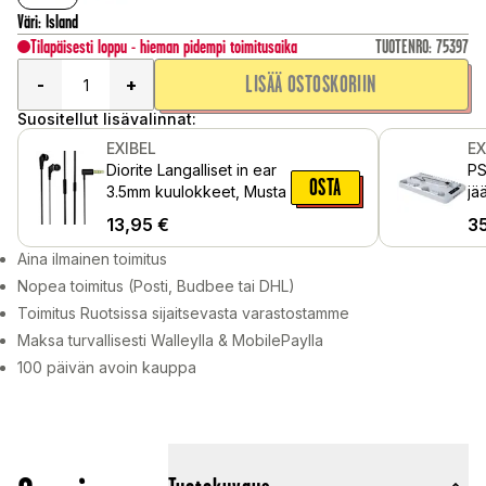
Väri
:
Island
Tilapäisesti loppu - hieman pidempi toimitusaika
TUOTENRO
:
75397
LISÄÄ OSTOSKORIIN
-
+
Suositellut lisävalinnat:
EXIBEL
EX
Diorite Langalliset in ear
PS
OSTA
3.5mm kuulokkeet, Musta
jä
Va
13,95
€
3
Aina ilmainen toimitus
Nopea toimitus (Posti, Budbee tai DHL)
Toimitus Ruotsissa sijaitsevasta varastostamme
Maksa turvallisesti Walleylla & MobilePaylla
100 päivän avoin kauppa