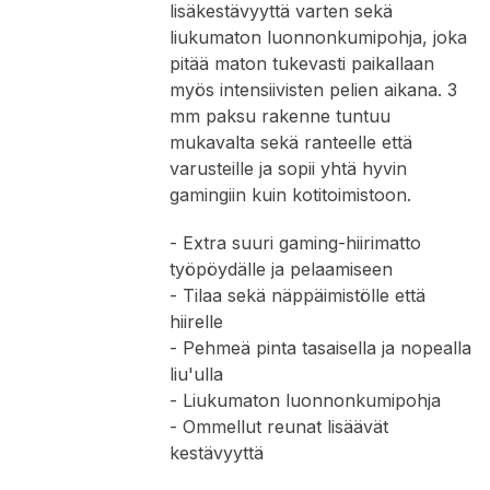
lisäkestävyyttä varten sekä
liukumaton luonnonkumipohja, joka
pitää maton tukevasti paikallaan
myös intensiivisten pelien aikana. 3
mm paksu rakenne tuntuu
mukavalta sekä ranteelle että
varusteille ja sopii yhtä hyvin
gamingiin kuin kotitoimistoon.
- Extra suuri gaming-hiirimatto
työpöydälle ja pelaamiseen
- Tilaa sekä näppäimistölle että
hiirelle
- Pehmeä pinta tasaisella ja nopealla
liu'ulla
- Liukumaton luonnonkumipohja
- Ommellut reunat lisäävät
kestävyyttä