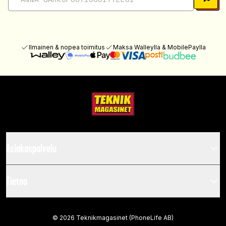
Ilmainen & nopea toimitus
Maksa Walleylla & MobilePaylla
Asiakaspalvelu
Tietoa
©
2026
Teknikmagasinet (PhoneLife AB)