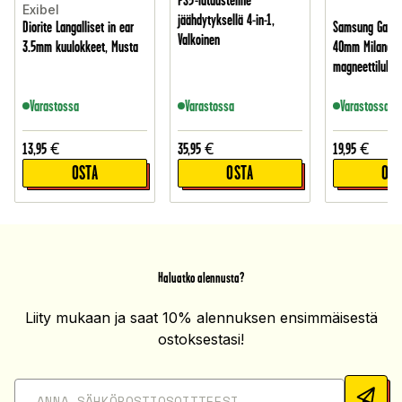
PS5-latausteline
Exibel
jäähdytyksellä 4-in-1,
Diorite Langalliset in ear
Samsung Galax
Valkoinen
3.5mm kuulokkeet, Musta
40mm Milanese
magneettilukol
Varastossa
Varastossa
Varastossa
13,95
€
35,95
€
19,95
€
OSTA
OSTA
OST
Haluatko alennusta?
Liity mukaan ja saat 10% alennuksen ensimmäisestä
ostoksestasi!