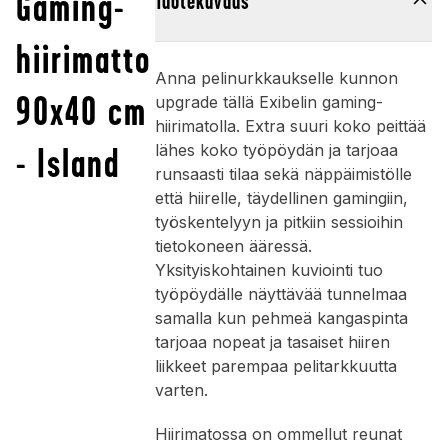
Gaming-
Tuotekuvaus
hiirimatto
Anna pelinurkkaukselle kunnon
90x40 cm
upgrade tällä Exibelin gaming-
hiirimatolla. Extra suuri koko peittää
- Island
lähes koko työpöydän ja tarjoaa
runsaasti tilaa sekä näppäimistölle
että hiirelle, täydellinen gamingiin,
työskentelyyn ja pitkiin sessioihin
tietokoneen ääressä.
Yksityiskohtainen kuviointi tuo
työpöydälle näyttävää tunnelmaa
samalla kun pehmeä kangaspinta
tarjoaa nopeat ja tasaiset hiiren
liikkeet parempaa pelitarkkuutta
varten.
Hiirimatossa on ommellut reunat