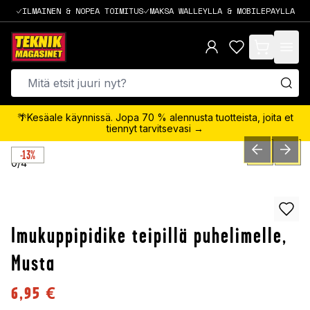
ILMAINEN & NOPEA TOIMITUS
MAKSA WALLEYLLA & MOBILEPAYLLA
items in cart,
🌴Kesäale käynnissä. Jopa 70 % alennusta tuotteista, joita et
tiennyt tarvitsevasi →
-13%
PREVIOUS SLID
NEXT S
0
/
4
Imukuppipidike teipillä puhelimelle,
Musta
6,95
€