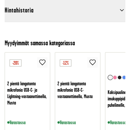
Hintahistoria
Myydyimmät samassa kategoriassa
-20%
-12%
2 pientä langatonta
2 pientä langatonta
mikrofonia USB-C- ja
mikrofonia USB-C-
Kaksipuolinen
Lightning-vastaanottimella,
vastaanottimella, Musta
imukuppipidike
Musta
puhelimelle, Va
Varastossa
Varastossa
Varastossa