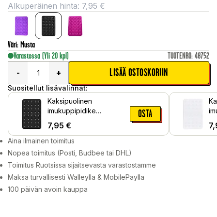
Alkuperäinen hinta:
7,95
€
Väri
:
Musta
Varastossa
(Yli 20 kpl)
TUOTENRO
:
48752
LISÄÄ OSTOSKORIIN
-
+
Suositellut lisävalinnat:
Kaksipuolinen
Ka
imukuppipidike
im
OSTA
puhelimelle, Musta
pu
7,95
€
7,
Aina ilmainen toimitus
Nopea toimitus (Posti, Budbee tai DHL)
Toimitus Ruotsissa sijaitsevasta varastostamme
Maksa turvallisesti Walleylla & MobilePaylla
100 päivän avoin kauppa