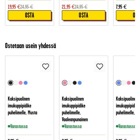
19,95
€
24,95
€
21,95
€
24,95
€
7,95
€
OSTA
OSTA
OST
Ostetaan usein yhdessä
Kaksipuolinen
Kaksipuolinen
Kaksipuolinen
imukuppipidike
imukuppipidike
imukuppipidike
puhelimelle, Musta
puhelimelle,
puhelimelle, Si
Vaaleanpunainen
Varastossa
Varastossa
Varastossa