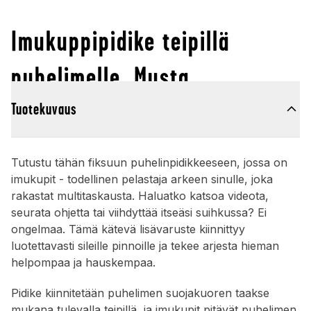
Imukuppipidike teipillä
puhelimelle, Musta
Tuotekuvaus
Tutustu tähän fiksuun puhelinpidikkeeseen, jossa on
imukupit - todellinen pelastaja arkeen sinulle, joka
rakastat multitaskausta. Haluatko katsoa videota,
seurata ohjetta tai viihdyttää itseäsi suihkussa? Ei
ongelmaa. Tämä kätevä lisävaruste kiinnittyy
luotettavasti sileille pinnoille ja tekee arjesta hieman
helpompaa ja hauskempaa.
Pidike kiinnitetään puhelimen suojakuoren taakse
mukana tulevalla teipillä, ja imukupit pitävät puhelimen