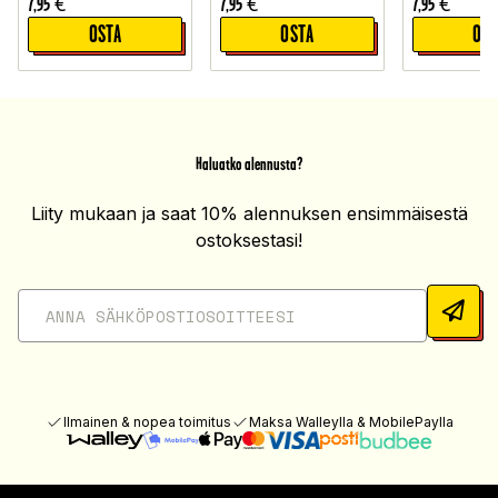
7,95
€
7,95
€
7,95
€
OSTA
OSTA
OST
Haluatko alennusta?
Liity mukaan ja saat 10% alennuksen ensimmäisestä
ostoksestasi!
Ilmainen & nopea toimitus
Maksa Walleylla & MobilePaylla