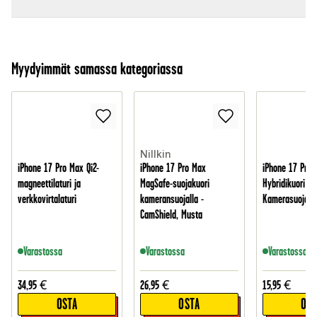
Myydyimmät samassa kategoriassa
Nillkin
iPhone 17 Pro Max Qi2-
iPhone 17 Pro Max
iPhone 17 Pro 
magneettilaturi ja
MagSafe-suojakuori
Hybridikuori Ri
verkkovirtalaturi
kameransuojalla -
Kamerasuojalla
CamShield, Musta
Varastossa
Varastossa
Varastossa
34,95
€
26,95
€
15,95
€
OSTA
OSTA
OST