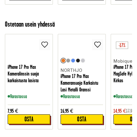
Ostetaan usein yhdessä
-17%
Mobique
iPhone 17 Pro Max
iPhone 17 Pro 
NORTHJO
Kameralinssin suoja
MagSafe Hybrid
iPhone 17 Pro Max
karkaistusta lasista
Kirkas
Kameransuoja Karkaistu
Lasi Metalli Oranssi
Varastossa
Varastossa
Varastossa
7,95
€
16,95
€
14,95
€
17,95
OSTA
OSTA
OST