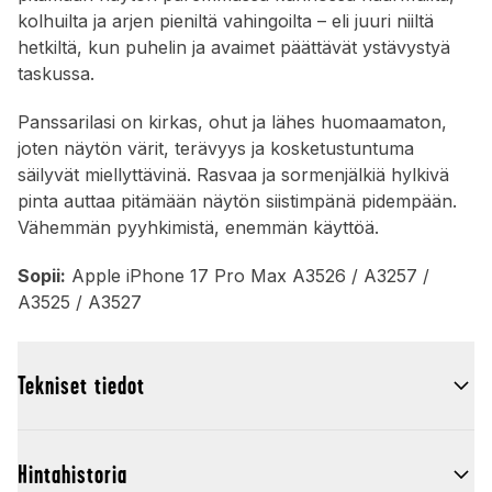
kolhuilta ja arjen pieniltä vahingoilta – eli juuri niiltä
hetkiltä, kun puhelin ja avaimet päättävät ystävystyä
taskussa.
Panssarilasi on kirkas, ohut ja lähes huomaamaton,
joten näytön värit, terävyys ja kosketustuntuma
säilyvät miellyttävinä. Rasvaa ja sormenjälkiä hylkivä
pinta auttaa pitämään näytön siistimpänä pidempään.
Vähemmän pyyhkimistä, enemmän käyttöä.
Sopii:
Apple iPhone 17 Pro Max A3526 / A3257 /
A3525 / A3527
Tekniset tiedot
Hintahistoria