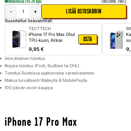
Varastossa
(Yli 20 kpl)
TUOTENRO
:
70471
LISÄÄ OSTOSKORIIN
-
+
Suositellut lisävalinnat:
TECTTECH
I
iPhone 17 Pro Max Ohut
Ka
OSTA
TPU-kuori, Kirkas
so
Ma
9,95
€
9
Aina ilmainen toimitus
Nopea toimitus (Posti, Budbee tai DHL)
Toimitus Ruotsissa sijaitsevasta varastostamme
Maksa turvallisesti Walleylla & MobilePaylla
100 päivän avoin kauppa
iPhone 17 Pro Max