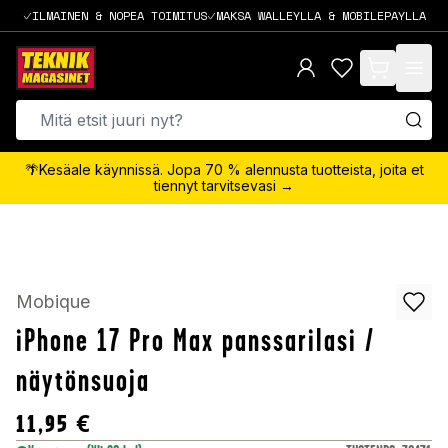
ILMAINEN & NOPEA TOIMITUS
MAKSA WALLEYLLA & MOBILEPAYLLA
items in cart,
🌴Kesäale käynnissä. Jopa 70 % alennusta tuotteista, joita et
tiennyt tarvitsevasi →
Mobique
iPhone 17 Pro Max panssarilasi /
näytönsuoja
11,95
€