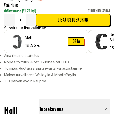
Väri
:
Musta
Varastossa
(Yli 20 kpl)
TUOTENRO
:
39044
LISÄÄ OSTOSKORIIN
-
+
Suositellut lisävalinnat:
Un
Mall
Si
OSTA
19,95
€
13
Aina ilmainen toimitus
Nopea toimitus (Posti, Budbee tai DHL)
Toimitus Ruotsissa sijaitsevasta varastostamme
Maksa turvallisesti Walleylla & MobilePaylla
100 päivän avoin kauppa
Mall
Tuotekuvaus