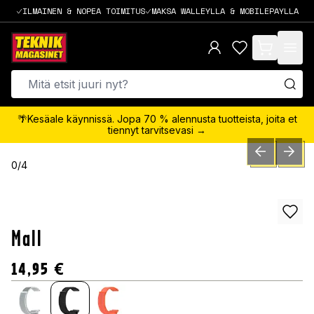
ILMAINEN & NOPEA TOIMITUS
MAKSA WALLEYLLA & MOBILEPAYLLA
items in cart,
🌴Kesäale käynnissä. Jopa 70 % alennusta tuotteista, joita et
tiennyt tarvitsevasi →
PREVIOUS SLID
NEXT S
0
/
4
Mall
14,95
€