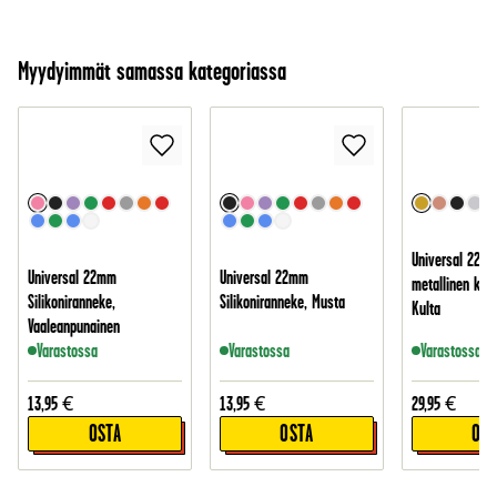
Myydyimmät samassa kategoriassa
Universal 22mm
Universal 22mm
Universal 22mm
metallinen ket
Silikoniranneke,
Silikoniranneke, Musta
Kulta
Vaaleanpunainen
Varastossa
Varastossa
Varastossa
13,95
€
13,95
€
29,95
€
OSTA
OSTA
OST