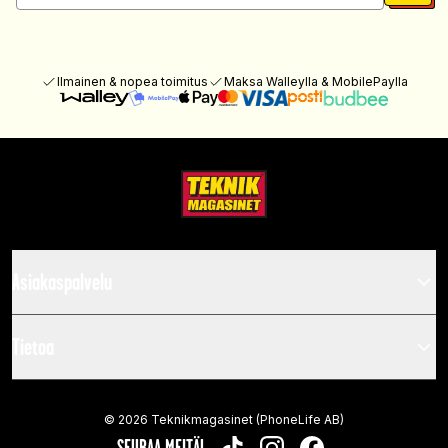
Ilmainen & nopea toimitus
Maksa Walleylla & MobilePaylla
Asiakaspalvelu
Tietoa
©
2026
Teknikmagasinet (PhoneLife AB)
SEURAA MEITÄ!