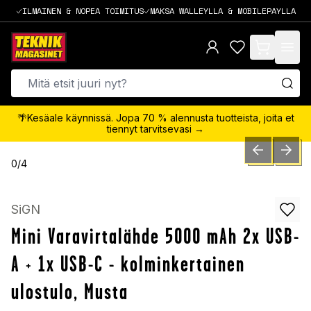
ILMAINEN & NOPEA TOIMITUS
MAKSA WALLEYLLA & MOBILEPAYLLA
items in cart,
🌴Kesäale käynnissä. Jopa 70 % alennusta tuotteista, joita et
tiennyt tarvitsevasi →
PREVIOUS SLID
NEXT S
0
/
4
SiGN
Mini Varavirtalähde 5000 mAh 2x USB-
A + 1x USB-C - kolminkertainen
ulostulo, Musta