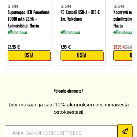
SiGN
SiGN
SiGN
Supernopea LED Powerbank
PD Kaapeli USB-A - USB-C
Kääntyvä magn
10000 mAh 22.5W -
1m, Valkoinen
puhelinteline a
Kolmoislähtö, Musta
Musta
Varastossa
Varastossa
Varastossa
22,95
€
7,95
€
19,95
€
22,95
OSTA
OSTA
OST
Haluatko alennusta?
Liity mukaan ja saat 10% alennuksen ensimmäisestä
ostoksestasi!