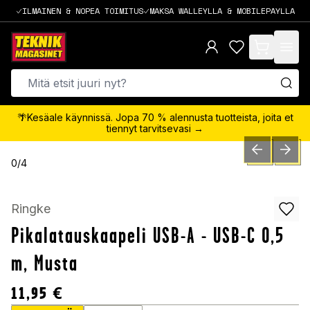
ILMAINEN & NOPEA TOIMITUS
MAKSA WALLEYLLA & MOBILEPAYLLA
items in cart,
🌴Kesäale käynnissä. Jopa 70 % alennusta tuotteista, joita et
tiennyt tarvitsevasi →
PREVIOUS SLID
NEXT S
0
/
4
Ringke
Pikalatauskaapeli USB-A - USB-C 0,5
m, Musta
11,95
€