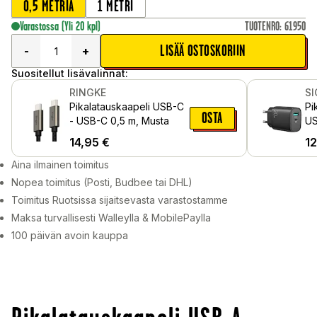
0,5 METRIÄ
1 METRI
Varastossa
(Yli 20 kpl)
TUOTENRO
:
61950
LISÄÄ OSTOSKORIIN
-
+
Suositellut lisävalinnat:
RINGKE
S
Pikalatauskaapeli USB-C
Pi
OSTA
- USB-C 0,5 m, Musta
US
20
14,95
€
12
Aina ilmainen toimitus
Nopea toimitus (Posti, Budbee tai DHL)
Toimitus Ruotsissa sijaitsevasta varastostamme
Maksa turvallisesti Walleylla & MobilePaylla
100 päivän avoin kauppa