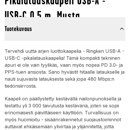
Pikalatauskaapeli USB-A -
USB-C 0,5 m, Musta
Tuotekuvaus
Tervehdi uutta arjen luottokaapelia - Ringken USB-A -
USB-C -pikalatauskaapelia! Tämä kompakti tekninen
apuri ei ole vain tyylikäs, vaan myös nopea PD 3.0- ja
PPS-tuen ansiosta. Sano hyvästit hitaalle lataukselle ja
nauti sujuvasta latauksesta sekä jopa 480 Mbps:n
tiedonsiirrosta.
Kaapeli on päällystetty kestävällä nailonpunoksella ja
testattu yli 3 000 taivutusta kestävänä, joten se sopii
erinomaisesti päivittäiseen käyttöön. Turvallisuus on
myös huomioitu - sisäänrakennetut suojaustoiminnot
auttavat ehkäisemään ylivirtaa ja ylijännitettä, jotta