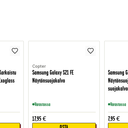
Copter
Karkaistu
Samsung Galaxy S21 FE
Samsung Ga
Exoglass
Näytönsuojakalvo
Näytönsuo
suojakalv
Varastossa
Varastossa
17,95
€
7,95
€
OSTA