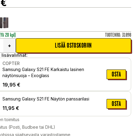
€
(Yli 20 kpl)
TUOTENRO
:
31898
LISÄÄ OSTOSKORIIN
+
 lisävalinnat:
COPTER
Samsung Galaxy S21 FE Karkaistu lasinen
OSTA
näytönsuoja – Exoglass
19,95
€
Samsung Galaxy S21 FE Näytön panssarilasi
OSTA
11,95
€
en toimitus
itus (Posti, Budbee tai DHL)
otsissa sijaitsevasta varastostamme