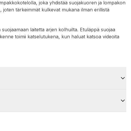
ompakkokotelolla, joka yhdistää suojakuoren ja lompakon
le, joten tärkeimmät kulkevat mukana ilman erillistä
suojaamaan laitetta arjen kolhuilta. Etuläppä suojaa
rakenne toimii katselutukena, kun haluat katsoa videoita