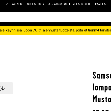
ILMAINEN & NOPEA TOIMITUS
MAKSA WALLEYLLA & MOBILEPAYLLA
le käynnissä. Jopa 70 % alennusta tuotteista, joita et tiennyt tarvit
Samsu
lompa
T
Must