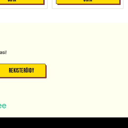
si!
REKISTERÖIDY