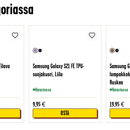
oriassa
Tilava
Samsung Galaxy S21 FE TPU-
Samsung Ga
suojakuori, Liila
lompakkok
Ruskea
Varastossa
Varastossa
9,95
€
19,95
€
OSTA