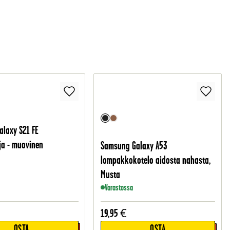
laxy S21 FE
ja - muovinen
Samsung Galaxy A53
o
lompakkokotelo aidosta nahasta,
Musta
Varastossa
19,95
€
OSTA
OSTA