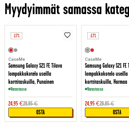
Myydyimmät samassa kateg
-17%
-17%
CaseMe
CaseMe
Samsung Galaxy S21 FE Tilava
Samsung Galaxy S21 FE 
lompakkokotelo useilla
lompakkokotelo useilla
korttitaskuilla, Punainen
korttitaskuilla, Harmaa
Varastossa
Varastossa
24,95
€
29,95
€
24,95
€
29,95
€
OSTA
OSTA