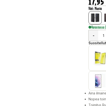
17,95
Väri
:
Musta
Varastossa
-
Suositellut
Aina ilmain
Nopea toim
Toimitus Ru