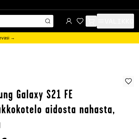
VALIKKO
items in cart, view bag
sevasi →
ng Galaxy S21 FE
kkokotelo aidosta nahasta,
a