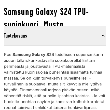
Samsung Galaxy S24 TPU-
suojakuori, Musta
Tuotekuvaus
Pue
Samsung Galaxy S24
todelliseen supersankarin
asuun tällä iskunkestävällä suojakuorella! Erittäin
pehmeästä ja joustavasta TPU-materiaalista
valmistettu kuori suojaa puhelintasi lisäämättä turhaa
massaa. Se on kuin turvakehys puhelimellesi –
turvallinen ja suojaava, mutta silti kevyt ja miellyttävä
käyttää. Pintamateriaali tarjoaa pitävän otteen, mikä
vähentää riskiä, että puhelin lipsahtaa käsistäsi. Ja voit
huoletta unohtaa näytön ja kameran kolhut: korotetut
reunat toimivat henkilökohtaisena henkivartijanasi.