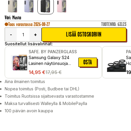
Väri
:
Musta
Taas varastossa 2026-08-27
TUOTENRO
:
63123
LISÄÄ OSTOSKORIIN
-
+
Suositellut lisävalinnat:
SAFE. BY PANZERGLASS
P
Samsung Galaxy S24
Sa
OSTA
Lasinen näytönsuoja
Ho
asennuskehyksellä - Ultra
al
14,95
€
17,95
€
1
Wide Fit
Mu
Aina ilmainen toimitus
Nopea toimitus (Posti, Budbee tai DHL)
Toimitus Ruotsissa sijaitsevasta varastostamme
Maksa turvallisesti Walleylla & MobilePaylla
100 päivän avoin kauppa