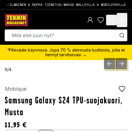
ILMAINEN & NOPEA TOIMITUS
MAKSA WALLEYLLA & MOBILEPAYLLA
items in cart,
🌴Kesäale käynnissä. Jopa 70 % alennusta tuotteista, joita et
tiennyt tarvitsevasi →
PREVIOUS SLID
NEXT S
0
/
4
Mobique
Samsung Galaxy S24 TPU-suojakuori,
Musta
11,95
€