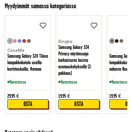
Myydyimmät samassa kategoriassa
Ringke
Samsung Galaxy S24
CaseMe
Privacy-näytönsuoja
Samsung Galaxy S24 Tilava
Samsung Galax
karkaistusta lasista
lompakkokotelo useilla
lompakkokotelo
asennuskehyksellä (2-
korttitaskuilla, Harmaa
nahasta Ruske
pakkaus)
Varastossa
Varastossa
Varastossa
29,95
€
19,95
€
19,95
€
OSTA
OSTA
OST