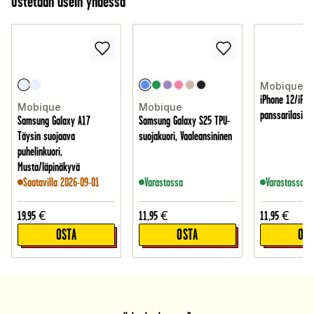
Ostetaan usein yhdessä
Mobique
iPhone 12/iPho
Mobique
Mobique
panssarilasi /
Samsung Galaxy A17
Samsung Galaxy S25 TPU-
Täysin suojaava
suojakuori, Vaaleansininen
puhelinkuori,
Musta/läpinäkyvä
Saatavilla 2026-09-01
Varastossa
Varastossa
19,95
€
11,95
€
11,95
€
OSTA
OSTA
OST