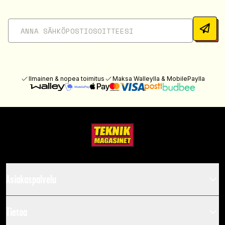
Ilmainen & nopea toimitus
Maksa Walleylla & MobilePaylla
Asiakaspalvelu
Tietoa