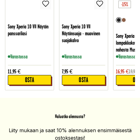
-15%
Sony Xperia 10 VII Näytön
Sony Xperia 10 VII
panssarilasi
Näytönsuoja - muovinen
Sony Xperia 10 
suojakalvo
lompakkokotelo
nahasta Musta
Varastossa
Varastossa
Varastossa
11,95
€
7,95
€
16,95
€
19,95
OSTA
OSTA
OST
Haluatko alennusta?
Liity mukaan ja saat 10% alennuksen ensimmäisestä
ostoksestasi!