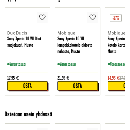
-17%
Dux Ducis
Mobique
Mobique
Sony Xperia 10 VII Ohut
Sony Xperia 10 VII
Sony Xperia 10 
suojakuori, Musta
lompakkokotelo aidosta
kotelo korttitas
nahasta, Musta
Musta
Varastossa
Varastossa
Varastossa
17,95
€
21,95
€
14,95
€
17,95
OSTA
OSTA
OST
Ostetaan usein yhdessä