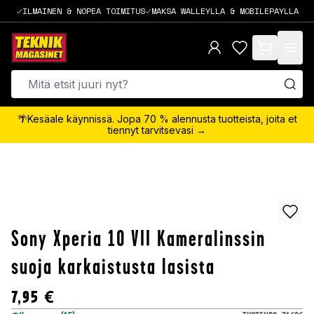
ILMAINEN & NOPEA TOIMITUS
MAKSA WALLEYLLA & MOBILEPAYLLA
items in cart,
🌴Kesäale käynnissä. Jopa 70 % alennusta tuotteista, joita et
tiennyt tarvitsevasi →
Sony Xperia 10 VII Kameralinssin
suoja karkaistusta lasista
7,95
€