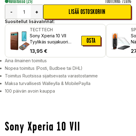
Varastossa
(15)
TUOTENRO
:
71696
LISÄÄ OSTOSKORIIN
-
+
Suositellut lisävalinnat:
TECTTECH
S
Sony Xperia 10 VII
So
OSTA
Tyylikäs suojakuori
Nä
kahdella korttitaskulla,
as
13,95
€
2
Ruskea
pa
Aina ilmainen toimitus
Nopea toimitus (Posti, Budbee tai DHL)
Toimitus Ruotsissa sijaitsevasta varastostamme
Maksa turvallisesti Walleylla & MobilePaylla
100 päivän avoin kauppa
Sony Xperia 10 VII