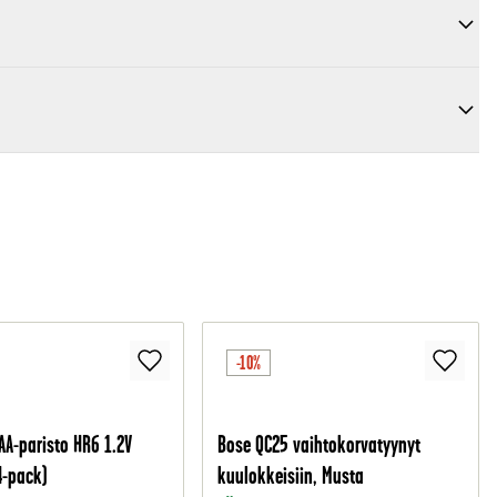
-10%
AA-paristo HR6 1.2V
Bose QC25 vaihtokorvatyynyt
4-pack)
kuulokkeisiin, Musta