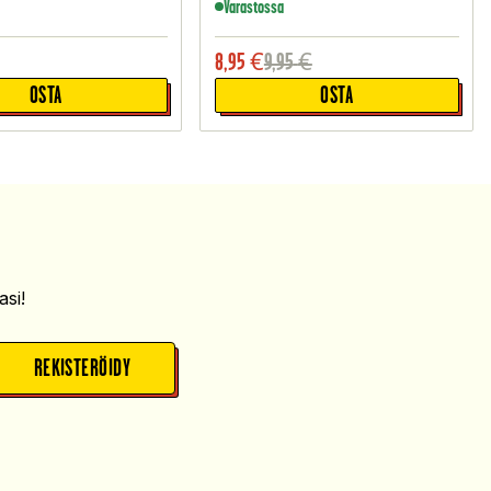
Varastossa
8,95
€
9,95
€
OSTA
OSTA
si!
REKISTERÖIDY