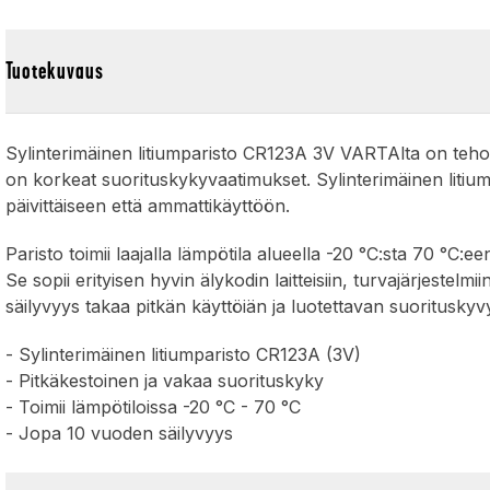
Tuotekuvaus
Sylinterimäinen litiumparisto CR123A 3V VARTAlta on tehokas j
on korkeat suorituskykyvaatimukset. Sylinterimäinen litium
päivittäiseen että ammattikäyttöön.
Paristo toimii laajalla lämpötila alueella -20 °C:sta 70 °C:e
Se sopii erityisen hyvin älykodin laitteisiin, turvajärjeste
säilyvyys takaa pitkän käyttöiän ja luotettavan suorituskyvyn
- Sylinterimäinen litiumparisto CR123A (3V)
- Pitkäkestoinen ja vakaa suorituskyky
- Toimii lämpötiloissa -20 °C - 70 °C
- Jopa 10 vuoden säilyvyys