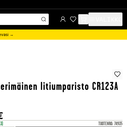
VALIKKO
items in cart, view bag
sevasi →
terimäinen litiumparisto CR123A
€
(3)
TUOTENRO
:
74935