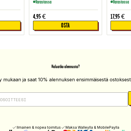
Varastossa
Varastossa
4,95
€
17,95
€
OSTA
Haluatko alennusta?
ity mukaan ja saat 10% alennuksen ensimmäisestä ostoksesta
Ilmainen & nopea toimitus
Maksa Walleylla & MobilePaylla