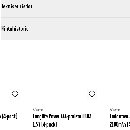
Tekniset tiedot
Hintahistoria
Varta
Varta
o (4-pack)
Longlife Power AAA-paristo LR03
Ladattava 
1.5V (4-pack)
2100mAh (