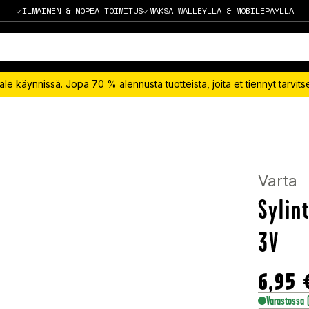
ILMAINEN & NOPEA TOIMITUS
MAKSA WALLEYLLA & MOBILEPAYLLA
le käynnissä. Jopa 70 % alennusta tuotteista, joita et tiennyt tarvit
Varta
Sylin
3V
6,95
Varastossa