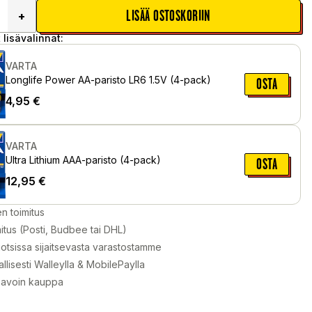
LISÄÄ OSTOSKORIIN
+
 lisävalinnat:
VARTA
Longlife Power AA-paristo LR6 1.5V (4-pack)
OSTA
4,95
€
VARTA
Ultra Lithium AAA-paristo (4-pack)
OSTA
12,95
€
en toimitus
itus (Posti, Budbee tai DHL)
otsissa sijaitsevasta varastostamme
llisesti Walleylla & MobilePaylla
 avoin kauppa