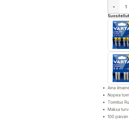
-
Suositellut
Aina ilmain
Nopea toim
Toimitus Ru
Maksa turva
100 päivän