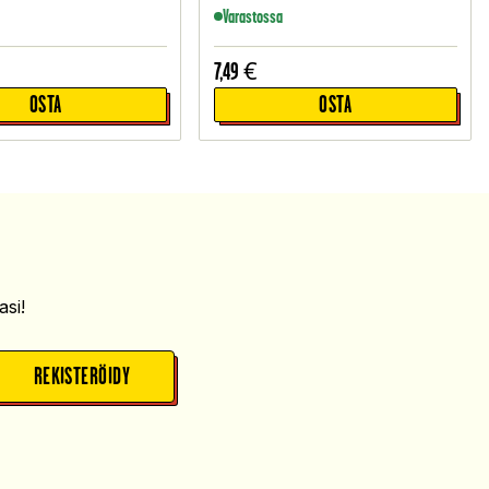
Varastossa
7,49
€
OSTA
OSTA
si!
REKISTERÖIDY