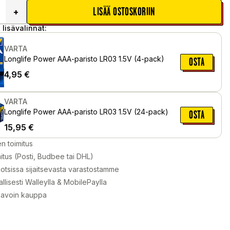
LISÄÄ OSTOSKORIIN
+
 lisävalinnat:
VARTA
Longlife Power AAA-paristo LR03 1.5V (4-pack)
OSTA
4,95
€
VARTA
Longlife Power AAA-paristo LR03 1.5V (24-pack)
OSTA
15,95
€
en toimitus
itus (Posti, Budbee tai DHL)
otsissa sijaitsevasta varastostamme
llisesti Walleylla & MobilePaylla
 avoin kauppa