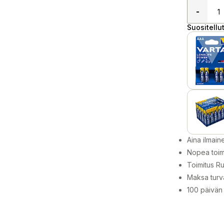
-
Suositellut
Aina ilmain
Nopea toim
Toimitus Ru
Maksa turva
100 päivän