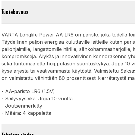
Tuotekuvaus
)
VARTA Longlife Power AA LR6 on paristo, joka todella toimitt
Täydellinen paljon energiaa kuluttaville laitteille kuten parist
peliohjaimille, langattomille hiirille, sähköhammasharjoille, 
kompromisseja. Älykäs ja innovatiivinen kennorakenne yhde
sekä tuntumaa että huipputason suorituskykyä. Jopa 10 vuo
kyse arjesta tai vaativammasta käytöstä. Valmistettu Saksa
on valmistettu vähintään 80 prosenttisesti kierrätetystä mat
- AA-paristo LR6 (1.5V)
- Säilyvyysaika: Jopa 10 vuotta
- Joutsenmerkitty
- Määrä: 4 kappaletta