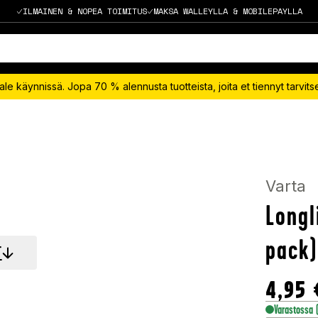
ILMAINEN & NOPEA TOIMITUS
MAKSA WALLEYLLA & MOBILEPAYLLA
le käynnissä. Jopa 70 % alennusta tuotteista, joita et tiennyt tarvit
Varta
Longl
pack)
T
4,95
Varastossa