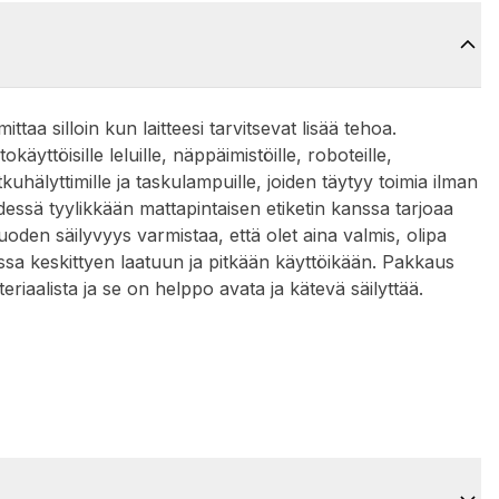
aa silloin kun laitteesi tarvitsevat lisää tehoa.
okäyttöisille leluille, näppäimistöille, roboteille,
itkuhälyttimille ja taskulampuille, joiden täytyy toimia ilman
ssä tyylikkään mattapintaisen etiketin kanssa tarjoaa
den säilyvyys varmistaa, että olet aina valmis, olipa
ssa keskittyen laatuun ja pitkään käyttöikään. Pakkaus
eriaalista ja se on helppo avata ja kätevä säilyttää.