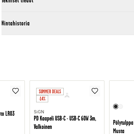
Tekniset tiedot
Hintahistoria
SUMMER DEALS
-14%
SiGN
sto LR03
PD Kaapeli USB-C - USB-C 60W 3m,
Pölytulppa 
Valkoinen
Musta