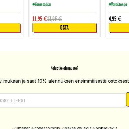
Varastossa
Varastossa
11,95
€
13,95
€
4,95
€
OSTA
Haluatko alennusta?
ity mukaan ja saat 10% alennuksen ensimmäisestä ostoksesta
Ilmainen & nopea toimitus
Maksa Walleylla & MobilePaylla