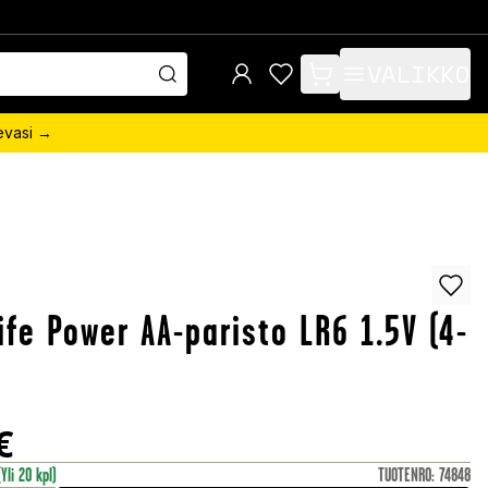
VALIKKO
items in cart, view bag
sevasi →
ife Power AA-paristo LR6 1.5V (4-
€
(Yli 20 kpl)
TUOTENRO
:
74848