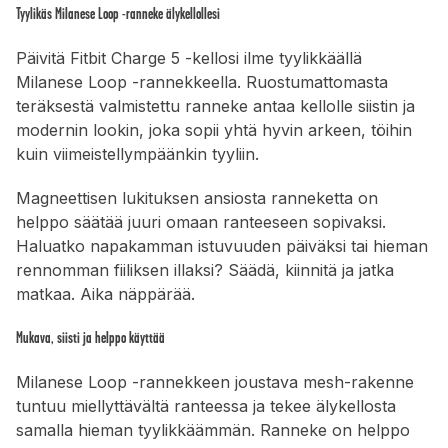
Tyylikäs Milanese Loop -ranneke älykellollesi
Päivitä Fitbit Charge 5 -kellosi ilme tyylikkäällä
Milanese Loop -rannekkeella. Ruostumattomasta
teräksestä valmistettu ranneke antaa kellolle siistin ja
modernin lookin, joka sopii yhtä hyvin arkeen, töihin
kuin viimeistellympäänkin tyyliin.
Magneettisen lukituksen ansiosta ranneketta on
helppo säätää juuri omaan ranteeseen sopivaksi.
Haluatko napakamman istuvuuden päiväksi tai hieman
rennomman fiiliksen illaksi? Säädä, kiinnitä ja jatka
matkaa. Aika näppärää.
Mukava, siisti ja helppo käyttää
Milanese Loop -rannekkeen joustava mesh-rakenne
tuntuu miellyttävältä ranteessa ja tekee älykellosta
samalla hieman tyylikkäämmän. Ranneke on helppo