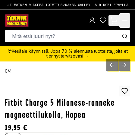
ILMAINEN & NOPEA TOIMITUS
MAKSA WALLEYLLA & MOBILEPAYLLA
items in cart,
🌴Kesäale käynnissä. Jopa 70 % alennusta tuotteista, joita et
tiennyt tarvitsevasi →
PREVIOUS SLID
NEXT S
0
/
4
Fitbit Charge 5 Milanese-ranneke
magneettilukolla, Hopea
19,95
€