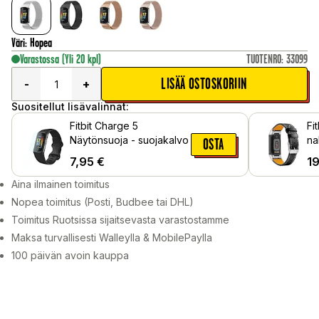
Väri
:
Hopea
Varastossa
(Yli 20 kpl)
TUOTENRO
:
33099
LISÄÄ OSTOSKORIIN
-
+
Suositellut lisävalinnat:
Fitbit Charge 5
Fi
Näytönsuoja - suojakalvo
na
OSTA
Mu
7,95
€
1
Aina ilmainen toimitus
Nopea toimitus (Posti, Budbee tai DHL)
Toimitus Ruotsissa sijaitsevasta varastostamme
Maksa turvallisesti Walleylla & MobilePaylla
100 päivän avoin kauppa