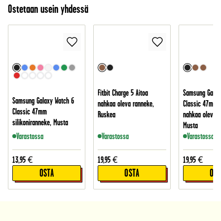
Ostetaan usein yhdessä
Fitbit Charge 5 Aitoa
Samsung Galax
Samsung Galaxy Watch 6
nahkaa oleva ranneke,
Classic 47mm A
Classic 47mm
Ruskea
nahkaa oleva r
silikoniranneke, Musta
Musta
Varastossa
Varastossa
Varastossa
13,95
€
19,95
€
19,95
€
OSTA
OSTA
OST