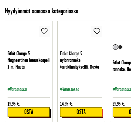
Myydyimmät samassa kategoriassa
Fitbit Charge 5
Fitbit Charge 5
Magneettinen latauskaapeli
nylonranneke
Fitbit Charge 5
1 m, Musta
tarrakiinnityksellä, Musta
ranneke, Hope
Varastossa
Varastossa
Varastossa
19,95
€
14,95
€
29,95
€
OSTA
OSTA
OST