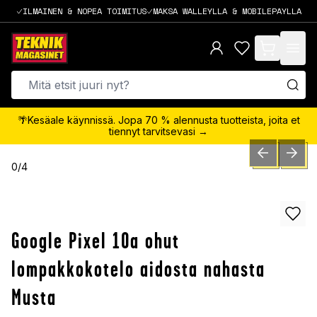
ILMAINEN & NOPEA TOIMITUS
MAKSA WALLEYLLA & MOBILEPAYLLA
items in cart,
🌴Kesäale käynnissä. Jopa 70 % alennusta tuotteista, joita et
tiennyt tarvitsevasi →
PREVIOUS SLID
NEXT S
0
/
4
Google Pixel 10a ohut
lompakkokotelo aidosta nahasta
Musta