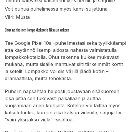
Taittuu käteväksi katselutueksi videoille ja sarjoille
Voit puhua puhelimessa myös kansi suljettuna
Väri: Musta
Ohut nahkainen lompakkokotelo fiksuun arkeen
Tee Google Pixel 10a -puhelimestasi sekä tyylikkäämpi
että käytännöllisempi aidosta nahasta valmistetulla
lompakkokotelolla. Ohut rakenne kulkee mukavasti
mukana, mutta sisälle mahtuvat silti tärkeimmät kortit
ja setelit. Lompakko voi siis välillä jäädä kotiin –
dramaattista, mutta tehokasta.
Puhelin napsahtaa helposti joustavaan sisäkuoreen,
joka pitää sen tukevasti paikallaan ja auttaa
suojaamaan arjen kolhuilta. Kotelon voi taittaa myös
katselutueksi, kun on aika katsoa videoita, sarjoja tai
“vain yksi jakso vielä” -sisältöä.