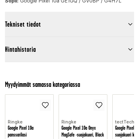
Sopii:
Google Pixel 10a GE1GQ / GV0BP / G4H7L
Tekniset tiedot
Hintahistoria
Myydyimmät samassa kategoriassa
Ringke
Ringke
tectTech
Google Pixel 10a
Google Pixel 10a Onyx
Google Pixel 10
panssarilasi
MagSafe -suojakuori, Black
suojakuori kahd