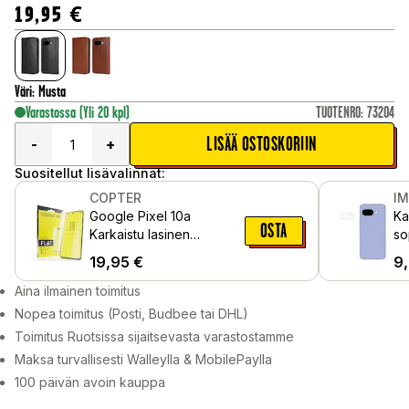
19,95
€
Väri
:
Musta
Varastossa
(Yli 20 kpl)
TUOTENRO
:
73204
LISÄÄ OSTOSKORIIN
-
+
Suositellut lisävalinnat:
COPTER
I
Google Pixel 10a
Ka
OSTA
Karkaistu lasinen
so
näytönsuoja – Exoglass
Ki
19,95
€
9
Aina ilmainen toimitus
Nopea toimitus (Posti, Budbee tai DHL)
Toimitus Ruotsissa sijaitsevasta varastostamme
Maksa turvallisesti Walleylla & MobilePaylla
100 päivän avoin kauppa