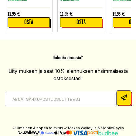
11,95
€
11,95
€
19,95
€
OSTA
OSTA
OST
Haluatko alennusta?
Liity mukaan ja saat 10% alennuksen ensimmäisestä
ostoksestasi!
Ilmainen & nopea toimitus
Maksa Walleylla & MobilePaylla