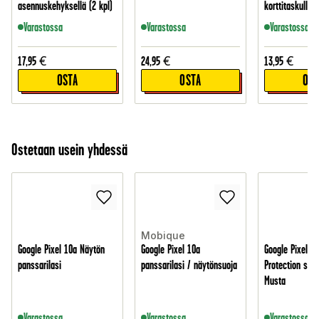
asennuskehyksellä (2 kpl)
korttitaskulla,
Varastossa
Varastossa
Varastossa
17,95
€
24,95
€
13,95
€
OSTA
OSTA
OST
Ostetaan usein yhdessä
Mobique
Google Pixel 10a Näytön
Google Pixel 10a
Google Pixel 10
panssarilasi
panssarilasi / näytönsuoja
Protection suoj
Musta
Varastossa
Varastossa
Varastossa