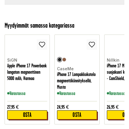
Myydyimmät samassa kategoriassa
SiGN
Nillkin
Apple iPhone 17 Powerbank
iPhone 17 MagS
CaseMe
langaton magneettinen
suojakuori kam
iPhone 17 Lompakkokotelo
5000 mAh, Harmaa
- CamShield, M
magneettikiinnityksellä,
Musta
Varastossa
Varastossa
Varastossa
27,95
€
24,95
€
26,95
€
OSTA
OSTA
OST