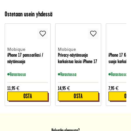
Ostetaan usein yhdessä
Mobique
Mobique
iPhone 17 panssarilasi /
Privacy-näytönsuoja
iPhone 17 Kame
näytönsuoja
karkaistua lasia iPhone 17
suoja karkaistu
Varastossa
Varastossa
Varastossa
11,95
€
14,95
€
7,95
€
OSTA
OSTA
OST
Haluatko alennusta?