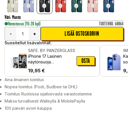
Väri
:
Musta
Varastossa
(Yli 20 kpl)
TUOTENRO
:
68864
LISÄÄ OSTOSKORIIN
-
+
Suositellut lisävalinnat:
SAFE. BY PANZERGLASS
I
iPhone 17 Lasinen
Ka
OSTA
näytönsuoja
so
asennuskehyksellä - Ultra
19,95
€
9
Wide Fit
Aina ilmainen toimitus
Nopea toimitus (Posti, Budbee tai DHL)
Toimitus Ruotsissa sijaitsevasta varastostamme
Maksa turvallisesti Walleylla & MobilePaylla
100 päivän avoin kauppa