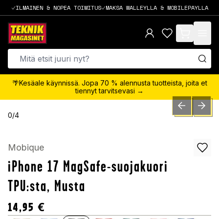
ILMAINEN & NOPEA TOIMITUS
MAKSA WALLEYLLA & MOBILEPAYLLA
items in cart,
🌴Kesäale käynnissä. Jopa 70 % alennusta tuotteista, joita et
tiennyt tarvitsevasi →
PREVIOUS SLID
NEXT S
0
/
4
Mobique
iPhone 17 MagSafe-suojakuori
TPU:sta, Musta
14,95
€