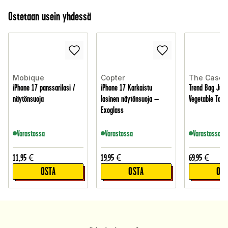
Ostetaan usein yhdessä
Mobique
Copter
The Case 
iPhone 17 panssarilasi /
iPhone 17 Karkaistu
Trend Bag Jute
näytönsuoja
lasinen näytönsuoja –
Vegetable Tann
Exoglass
Varastossa
Varastossa
Varastossa
11,95
€
19,95
€
69,95
€
OSTA
OSTA
OST