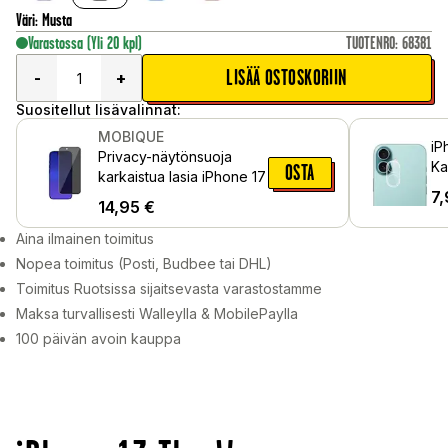
Väri
:
Musta
Varastossa
(Yli 20 kpl)
TUOTENRO
:
68381
LISÄÄ OSTOSKORIIN
-
+
Suositellut lisävalinnat:
MOBIQUE
iP
Privacy-näytönsuoja
Ka
OSTA
karkaistua lasia iPhone 17
ka
7,
14,95
€
Aina ilmainen toimitus
Nopea toimitus (Posti, Budbee tai DHL)
Toimitus Ruotsissa sijaitsevasta varastostamme
Maksa turvallisesti Walleylla & MobilePaylla
100 päivän avoin kauppa