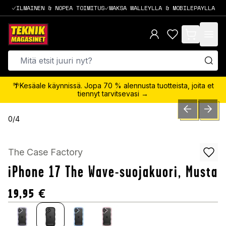
ILMAINEN & NOPEA TOIMITUS
MAKSA WALLEYLLA & MOBILEPAYLLA
items in cart,
🌴Kesäale käynnissä. Jopa 70 % alennusta tuotteista, joita et
tiennyt tarvitsevasi →
PREVIOUS SLID
NEXT S
0
/
4
The Case Factory
iPhone 17 The Wave-suojakuori, Musta
19,95
€