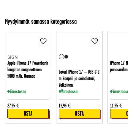
Myydyimmät samassa kategoriassa
SiGN
Apple iPhone 17 Powerbank
iPhone 17 Näyt
langaton magneettinen
panssarilasi
Laturi iPhone 17 – USB-C 2
5000 mAh, Harmaa
m kaapeli ja seinälaturi,
Valkoinen
Varastossa
Varastossa
Varastossa
27,95
€
19,95
€
11,95
€
OSTA
OSTA
OST