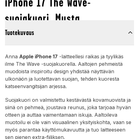
iPhone 17 The Wave-
suojakuori, Musta
Tuotekuvaus
Anna
Apple iPhone 17
-laitteellesi raikas ja tyylikäs
ilme The Wave -suojakuorella. Aaltojen pehmeistä
muodoista inspiroitu design yhdistää näyttävän
ulkonäön ja luotettavan suojan, tehden kuoresta
katseenvangitsijan arjessa.
Suojakuori on valmistettu kestävästä kovamuovista ja
siinä on pehmeä, joustava reunus, joka tarjoaa hyvän
otteen ja auttaa vaimentamaan iskuja. Aaltoileva
muotoilu ei ole vain visuaalinen yksityiskohta, vaan se
myös parantaa käyttömukavuutta ja tuo laitteeseen
sen pienen extra-fiiliksen.