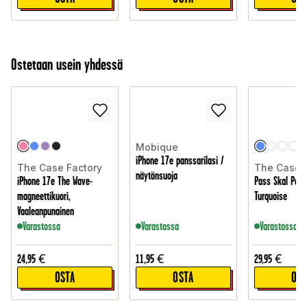
Ostetaan usein yhdessä
Mobique
iPhone 17e panssarilasi /
The Case Factory
The Case 
näytönsuoja
iPhone 17e The Wave-
Pass Skal Pony
magneettikuori,
Turquoise
Vaaleanpunainen
Varastossa
Varastossa
Varastossa
24,95
€
11,95
€
29,95
€
OSTA
OSTA
OST