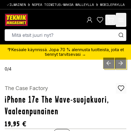
ILMAINEN & NOPEA TOIMITUS
MAKSA WALLEYLLA & MOBILEPAYLLA
items in cart,
🌴Kesäale käynnissä. Jopa 70 % alennusta tuotteista, joita et
tiennyt tarvitsevasi →
PREVIOUS SLID
NEXT S
0
/
4
The Case Factory
iPhone 17e The Wave-suojakuori,
Vaaleanpunainen
19,95
€