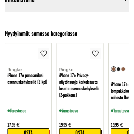
Myydyimmät samassa kategoriassa
Ringke
Ringke
iPhone 17e panssarilasi
iPhone 17e Privacy-
asennuskehyksellä (2 kpl)
näytönsuoja karkaistusta
iPhone 17e ohu
lasista asennuskehyksellä
lompakkokotelo
(2-pakkaus)
nahasta Ruske
Varastossa
Varastossa
Varastossa
17,95
€
19,95
€
19,95
€
OSTA
OSTA
OST