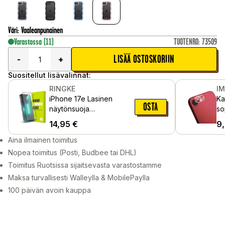
Väri
:
Vaaleanpunainen
Varastossa
(11)
TUOTENRO
:
73509
LISÄÄ OSTOSKORIIN
-
+
Suositellut lisävalinnat:
RINGKE
I
iPhone 17e Lasinen
Ka
OSTA
näytönsuoja
so
asennustyökalulla
Ki
14,95
€
9
Aina ilmainen toimitus
Nopea toimitus (Posti, Budbee tai DHL)
Toimitus Ruotsissa sijaitsevasta varastostamme
Maksa turvallisesti Walleylla & MobilePaylla
100 päivän avoin kauppa