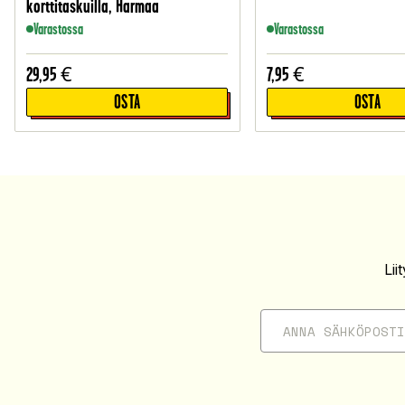
korttitaskuilla, Harmaa
Varastossa
Varastossa
29,95
€
7,95
€
OSTA
OSTA
Li