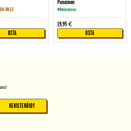
Punainen
026-08-12
Varastossa
19,95
€
OSTA
OSTA
si!
REKISTERÖIDY