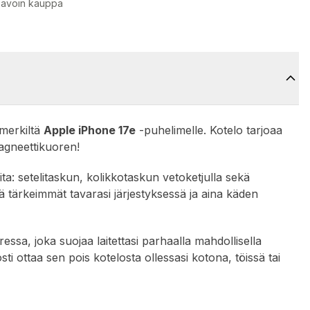
 avoin kauppa
merkiltä
Apple iPhone 17e
-puhelimelle. Kotelo tarjoaa
agneettikuoren!
ita: setelitaskun, kolikkotaskun vetoketjulla sekä
tää tärkeimmät tavarasi järjestyksessä ja aina käden
sa, joka suojaa laitettasi parhaalla mahdollisella
sti ottaa sen pois kotelosta ollessasi kotona, töissä tai