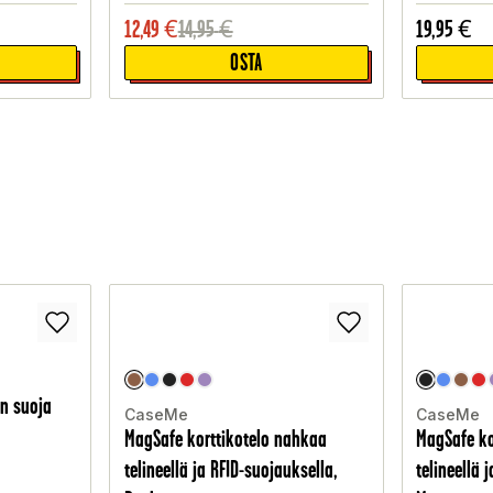
12,49
€
14,95
€
19,95
€
OSTA
in suoja
CaseMe
CaseMe
MagSafe korttikotelo nahkaa
MagSafe ko
telineellä ja RFID-suojauksella,
telineellä 