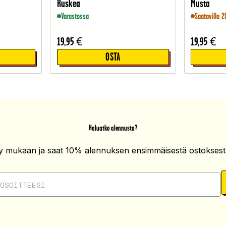
Ruskea
Musta
Varastossa
Saatavilla 2
19,95
€
19,95
€
OSTA
Haluatko alennusta?
ity mukaan ja saat 10% alennuksen ensimmäisestä ostoksesta