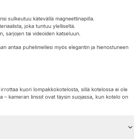
 Kansi sulkeutuu kätevällä magneettinapilla.
aalista, joka tuntuu ylelliseltä.
n, sarjojen tai videoiden katseluun.
vaan antaa puhelimellesi myös elegantin ja hienostuneen
rrottaa kuori lompakkokotelosta, sillä kotelossa ei ole
 – kameran linssit ovat täysin suojassa, kun kotelo on