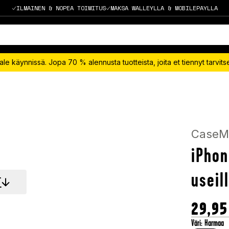
ILMAINEN & NOPEA TOIMITUS
MAKSA WALLEYLLA & MOBILEPAYLLA
le käynnissä. Jopa 70 % alennusta tuotteista, joita et tiennyt tarvit
CaseM
iPhon
useil
T
29,95
Väri
:
Harmaa