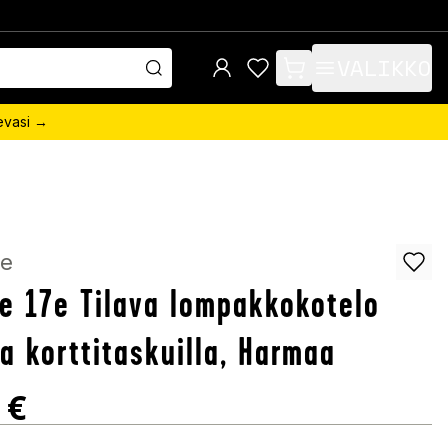
VALIKKO
items in cart, view bag
sevasi →
e
e 17e Tilava lompakkokotelo
la korttitaskuilla, Harmaa
€