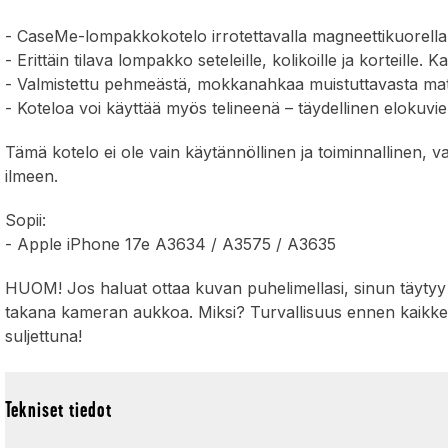
- CaseMe-lompakkokotelo irrotettavalla magneettikuorella
- Erittäin tilava lompakko seteleille, kolikoille ja korteille.
- Valmistettu pehmeästä, mokkanahkaa muistuttavasta materi
- Koteloa voi käyttää myös telineenä – täydellinen elokuvie
Tämä kotelo ei ole vain käytännöllinen ja toiminnallinen, 
ilmeen.
Sopii:
- Apple iPhone 17e A3634 / A3575 / A3635
HUOM! Jos haluat ottaa kuvan puhelimellasi, sinun täytyy i
takana kameran aukkoa. Miksi? Turvallisuus ennen kaikkea
suljettuna!
Tekniset tiedot