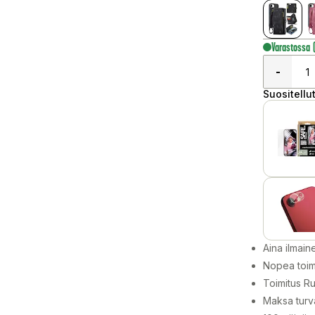
Varastossa
-
Suositellut
Aina ilmain
Nopea toim
Toimitus Ru
Maksa turva