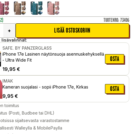
(2)
TUOTENRO
:
73406
LISÄÄ OSTOSKORIIN
+
 lisävalinnat:
SAFE. BY PANZERGLASS
iPhone 17e Lasinen näytönsuoja asennuskehyksellä
OSTA
- Ultra Wide Fit
19,95
€
IMAK
Kameran suojalasi - sopii iPhone 17e, Kirkas
OSTA
9,95
€
en toimitus
itus (Posti, Budbee tai DHL)
otsissa sijaitsevasta varastostamme
llisesti Walleylla & MobilePaylla