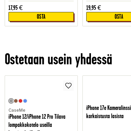
17,95
€
19,95
€
OSTA
OSTA
Ostetaan usein yhdessä
iPhone 17e Kameralinss
CaseMe
karkaistusta lasista
iPhone 12/iPhone 12 Pro Tilava
lompakkokotelo useilla