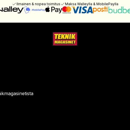
Ilmainen & nopea toimitus
Maksa Walleylla & MobilePaylla
ikmagasinetista