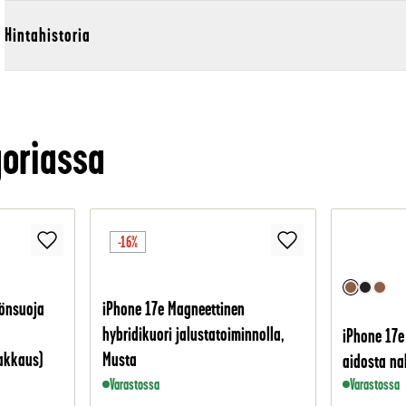
Hintahistoria
oriassa
-16%
tönsuoja
iPhone 17e Magneettinen
hybridikuori jalustatoiminnolla,
iPhone 17e
akkaus)
Musta
aidosta n
Varastossa
Varastossa