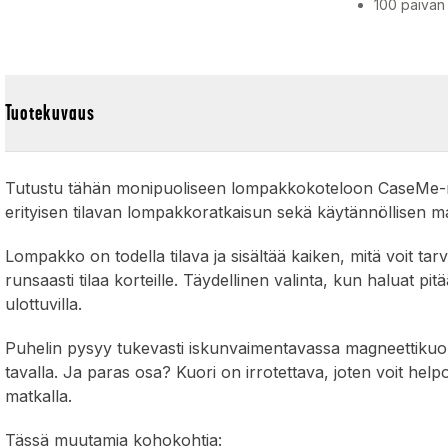
100 päivän
Tuotekuvaus
Tutustu tähän monipuoliseen lompakkokoteloon CaseMe-
erityisen tilavan lompakkoratkaisun sekä käytännöllisen m
Lompakko on todella tilava ja sisältää kaiken, mitä voit tarv
runsaasti tilaa korteille. Täydellinen valinta, kun haluat pi
ulottuvilla.
Puhelin pysyy tukevasti iskunvaimentavassa magneettikuores
tavalla. Ja paras osa? Kuori on irrotettava, joten voit helpo
matkalla.
Tässä muutamia kohokohtia: