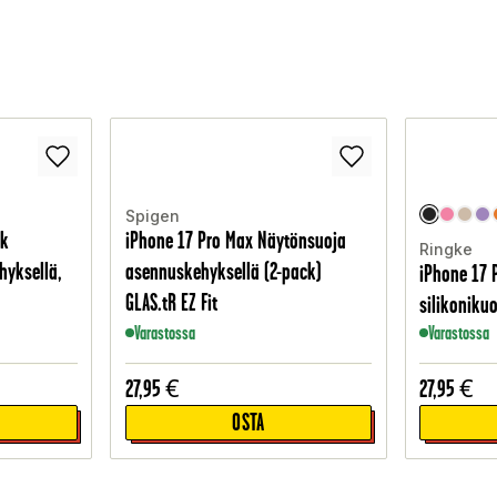
Spigen
ck
iPhone 17 Pro Max Näytönsuoja
Ringke
hyksellä,
asennuskehyksellä (2-pack)
iPhone 17 
GLAS.tR EZ Fit
silikonikuo
Varastossa
Varastossa
27,95
€
27,95
€
OSTA