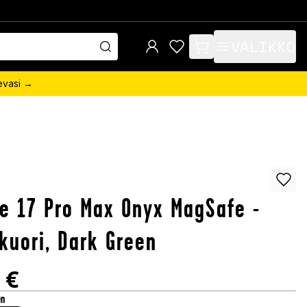
VALIKKO
items in cart, view bag
sevasi →
e 17 Pro Max Onyx MagSafe -
kuori, Dark Green
€
en