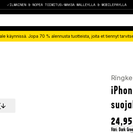
ILMAINEN & NOPEA TOIMITUS
MAKSA WALLEYLLA & MOBILEPAYLLA
le käynnissä. Jopa 70 % alennusta tuotteista, joita et tiennyt tarvit
Ringke
iPhon
suoja
T
24,95
Väri
:
Dark Gre