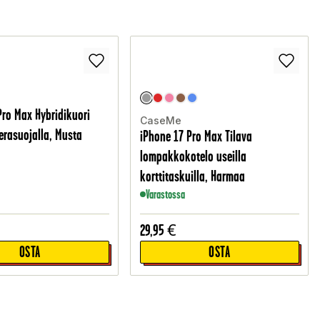
Pro Max Hybridikuori
CaseMe
erasuojalla, Musta
iPhone 17 Pro Max Tilava
lompakkokotelo useilla
korttitaskuilla, Harmaa
Varastossa
29,95
€
OSTA
OSTA