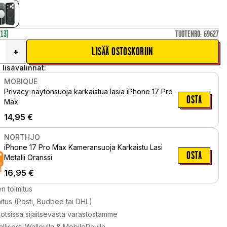
(13)
TUOTENRO
:
69627
LISÄÄ OSTOSKORIIN
+
 lisävalinnat:
MOBIQUE
Privacy-näytönsuoja karkaistua lasia iPhone 17 Pro
OSTA
Max
14,95
€
NORTHJO
iPhone 17 Pro Max Kameransuoja Karkaistu Lasi
OSTA
Metalli Oranssi
16,95
€
en toimitus
itus (Posti, Budbee tai DHL)
otsissa sijaitsevasta varastostamme
llisesti Walleylla & MobilePaylla