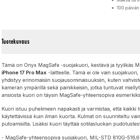
100 päivän
Tuotekuvaus
Tämä on Onyx MagSafe -suojakuori, kestävä ja tyylikäs M
iPhone 17 Pro Max
-laitteelle. Tämä ei ole vain suojakuor
yhdistyy erinomaisiin suojausominaisuuksiin, kuten vahviste
kameran ympärillä sekä painikkeisiin, jotka tuntuvat miell
ansiosta kuori on täysin MagSafe-yhteensopiva esimerkiksi 
Kuori istuu puhelimeen napakasti ja varmistaa, että kaikki to
käytettävissä kuin ilman kuorta. Kulmat on suunniteltu vaim
putoamisilta. Lisäksi kuori täyttää sotilasluokan pudotustes
- MagSafe-yhteensopiva suojakuori, MIL-STD 810G-516.6 -