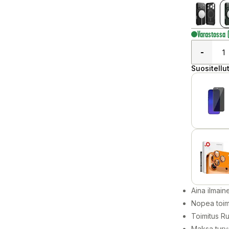
Varastossa
-
Suositellut
Aina ilmain
Nopea toim
Toimitus Ru
Maksa turva