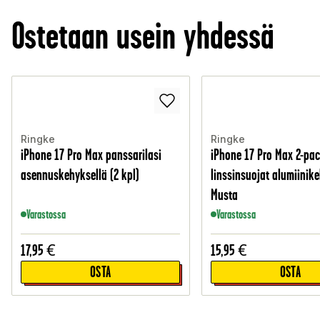
Ostetaan usein yhdessä
Ringke
Ringke
iPhone 17 Pro Max panssarilasi
iPhone 17 Pro Max 2-pa
asennuskehyksellä (2 kpl)
linssinsuojat alumiinike
Musta
Varastossa
Varastossa
17,95
€
15,95
€
OSTA
OSTA