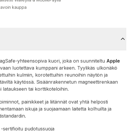
 avoin kauppa
agSafe-yhteensopiva kuori, joka on suunniteltu
Apple
i, vaan luotettava kumppani arkeen. Tyylikäs ulkonäkö
ttuihin kulmiin, korotettuihin reunoihin näytön ja
yttäviltä käytössä. Sisäänrakennetun magneettirenkaan
lataukseen tai korttikoteloihin.
iminnot, painikkeet ja liitännät ovat yhtä helposti
entamaan iskuja ja suojaamaan laitetta kolhuilta ja
tistandardin.
sertifioitu pudotussuoja