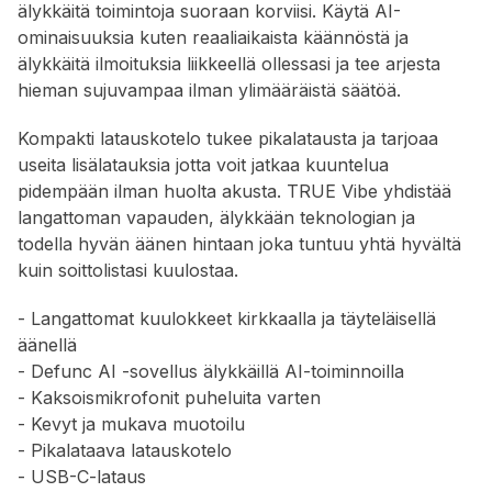
älykkäitä toimintoja suoraan korviisi. Käytä AI-
ominaisuuksia kuten reaaliaikaista käännöstä ja
älykkäitä ilmoituksia liikkeellä ollessasi ja tee arjesta
hieman sujuvampaa ilman ylimääräistä säätöä.
Kompakti latauskotelo tukee pikalatausta ja tarjoaa
useita lisälatauksia jotta voit jatkaa kuuntelua
pidempään ilman huolta akusta. TRUE Vibe yhdistää
langattoman vapauden, älykkään teknologian ja
todella hyvän äänen hintaan joka tuntuu yhtä hyvältä
kuin soittolistasi kuulostaa.
- Langattomat kuulokkeet kirkkaalla ja täyteläisellä
äänellä
- Defunc AI -sovellus älykkäillä AI-toiminnoilla
- Kaksoismikrofonit puheluita varten
- Kevyt ja mukava muotoilu
- Pikalataava latauskotelo
- USB-C-lataus