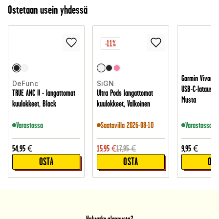
Ostetaan usein yhdessä
-11%
Garmin Vivomo
DeFunc
SiGN
USB-C-latauska
TRUE ANC II - langattomat
Ultra Pods langattomat
Musta
kuulokkeet, Black
kuulokkeet, Valkoinen
Varastossa
Saatavilla 2026-08-10
Varastossa
54,95
€
15,95
€
17,95
€
9,95
€
OSTA
OSTA
OST
Haluatko alennusta?