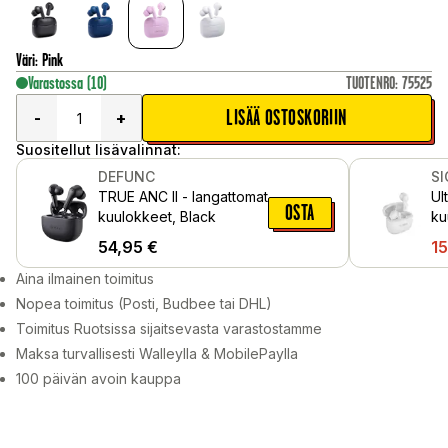
Väri
:
Pink
Varastossa
(10)
TUOTENRO
:
75525
LISÄÄ OSTOSKORIIN
-
+
Suositellut lisävalinnat:
DEFUNC
S
TRUE ANC II - langattomat
Ul
OSTA
kuulokkeet, Black
ku
54,95
€
15
Aina ilmainen toimitus
Nopea toimitus (Posti, Budbee tai DHL)
Toimitus Ruotsissa sijaitsevasta varastostamme
Maksa turvallisesti Walleylla & MobilePaylla
100 päivän avoin kauppa