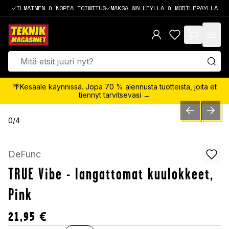
ILMAINEN & NOPEA TOIMITUS
MAKSA WALLEYLLA & MOBILEPAYLLA
items in cart,
🌴Kesäale käynnissä. Jopa 70 % alennusta tuotteista, joita et
tiennyt tarvitsevasi →
PREVIOUS SLID
NEXT S
0
/
4
DeFunc
TRUE Vibe - langattomat kuulokkeet,
Pink
21,95
€