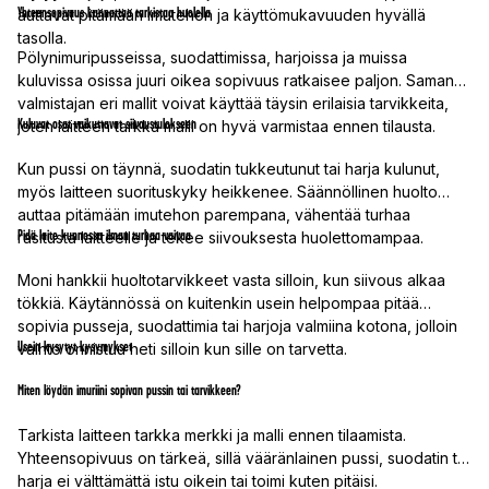
Yhteensopivuus kannattaa tarkistaa huolella
auttavat pitämään imutehon ja käyttömukavuuden hyvällä
tasolla.
Pölynimuripusseissa, suodattimissa, harjoissa ja muissa
kuluvissa osissa juuri oikea sopivuus ratkaisee paljon. Saman
valmistajan eri mallit voivat käyttää täysin erilaisia tarvikkeita,
Kuluvat osat vaikuttavat siivoustulokseen
joten laitteen tarkka malli on hyvä varmistaa ennen tilausta.
Kun pussi on täynnä, suodatin tukkeutunut tai harja kulunut,
myös laitteen suorituskyky heikkenee. Säännöllinen huolto
auttaa pitämään imutehon parempana, vähentää turhaa
Pidä laite kunnossa ilman turhaa vaivaa
rasitusta laitteelle ja tekee siivouksesta huolettomampaa.
Moni hankkii huoltotarvikkeet vasta silloin, kun siivous alkaa
tökkiä. Käytännössä on kuitenkin usein helpompaa pitää
sopivia pusseja, suodattimia tai harjoja valmiina kotona, jolloin
Usein kysytyt kysymykset
vaihto onnistuu heti silloin kun sille on tarvetta.
Miten löydän imuriini sopivan pussin tai tarvikkeen?
Tarkista laitteen tarkka merkki ja malli ennen tilaamista.
Yhteensopivuus on tärkeä, sillä vääränlainen pussi, suodatin tai
harja ei välttämättä istu oikein tai toimi kuten pitäisi.