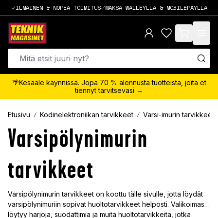
ILMAINEN & NOPEA TOIMITUS
MAKSA WALLEYLLA & MOBILEPAYLLA
items in cart,
🌴Kesäale käynnissä. Jopa 70 % alennusta tuotteista, joita et
tiennyt tarvitsevasi →
Etusivu
Kodinelektroniikan tarvikkeet
Varsi-imurin tarvikkeet
Varsipölynimurin
tarvikkeet
Varsipölynimurin tarvikkeet on koottu tälle sivulle, jotta löydät
varsipölynimuriin sopivat huoltotarvikkeet helposti. Valikoimasta
löytyy harjoja, suodattimia ja muita huoltotarvikkeita, jotka