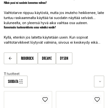
Milloin pussi tai suodatin kannattaa vaihtaa?
Vaihtotarve riippuu käytöstä, mutta jos imuteho heikkenee, laite
tuntuu raskaammalta käyttää tai suodatin näyttää selvästi
kuluneelta, on yleensä hyvä aika vaihtaa osa uuteen.
Kannattaako huoltotarvikkeita ostaa valmiiksi varalle?
Kyllä, etenkin jos laitetta käytetään usein. Kun sopivat
vaihtotarvikkeet löytyvät valmiina, siivous ei keskeydy eikä
oikean mallin etsimistä tarvitse aloittaa kiireessä.
ROBOROCK
DREAME
DYSON
TAKAISIN
11
tuotteet
SUODATA