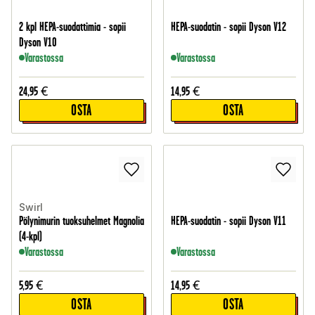
2 kpl HEPA-suodattimia - sopii
HEPA-suodatin - sopii Dyson V12
Dyson V10
Varastossa
Varastossa
24,95
€
14,95
€
OSTA
OSTA
Swirl
Pölynimurin tuoksuhelmet Magnolia
HEPA-suodatin - sopii Dyson V11
(4-kpl)
Varastossa
Varastossa
5,95
€
14,95
€
OSTA
OSTA