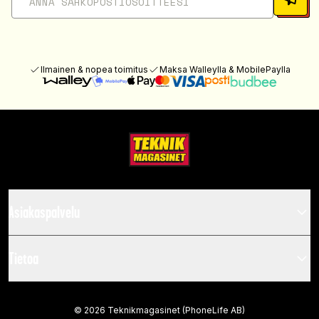
Ilmainen & nopea toimitus
Maksa Walleylla & MobilePaylla
Asiakaspalvelu
Tietoa
©
2026
Teknikmagasinet (PhoneLife AB)