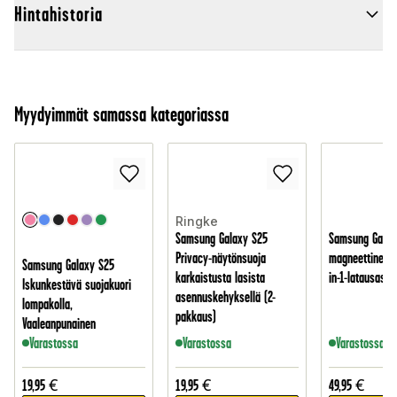
Hintahistoria
Myydyimmät samassa kategoriassa
Ringke
Samsung Galaxy S25
Samsung Galax
Privacy-näytönsuoja
magneettinen l
Samsung Galaxy S25
karkaistusta lasista
in-1-latausase
Iskunkestävä suojakuori
asennuskehyksellä (2-
lompakolla,
pakkaus)
Vaaleanpunainen
Varastossa
Varastossa
Varastossa
19,95
€
19,95
€
49,95
€