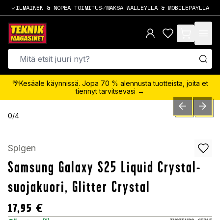
ILMAINEN & NOPEA TOIMITUS
MAKSA WALLEYLLA & MOBILEPAYLLA
items in cart,
🌴Kesäale käynnissä. Jopa 70 % alennusta tuotteista, joita et
tiennyt tarvitsevasi →
PREVIOUS SLID
NEXT S
0
/
4
Spigen
Samsung Galaxy S25 Liquid Crystal-
suojakuori, Glitter Crystal
17,95
€