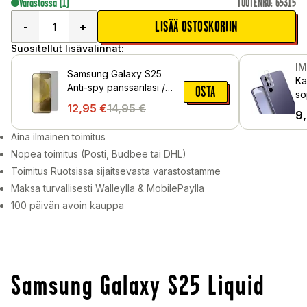
Varastossa
(1)
TUOTENRO
:
65315
LISÄÄ OSTOSKORIIN
-
+
Suositellut lisävalinnat:
I
Samsung Galaxy S25
Ka
Anti-spy panssarilasi /
OSTA
so
näytönsuoja
12,95
€
14,95
€
S2
9
Aina ilmainen toimitus
Nopea toimitus (Posti, Budbee tai DHL)
Toimitus Ruotsissa sijaitsevasta varastostamme
Maksa turvallisesti Walleylla & MobilePaylla
100 päivän avoin kauppa
Samsung Galaxy S25 Liquid