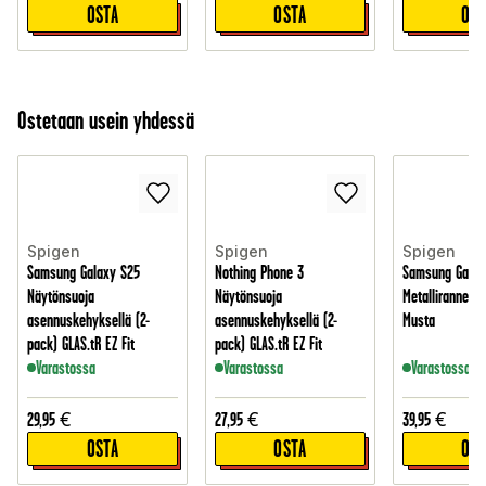
OSTA
OSTA
OST
Ostetaan usein yhdessä
Spigen
Spigen
Spigen
Samsung Galaxy S25
Nothing Phone 3
Samsung Galax
Näytönsuoja
Näytönsuoja
Metalliranneke 
asennuskehyksellä (2-
asennuskehyksellä (2-
Musta
pack) GLAS.tR EZ Fit
pack) GLAS.tR EZ Fit
Varastossa
Varastossa
Varastossa
29,95
€
27,95
€
39,95
€
OSTA
OSTA
OST