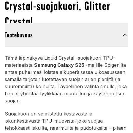
Crystal-suojakuori, Glitter
Crystal
Tuotekuvaus
Tämä läpinäkyvä Liquid Crystal -suojakuori TPU-
materiaalista
Samsung Galaxy S25
-mallille Spigeniltä
antaa puhelimesi loistaa alkuperäisessä ulkoasussaan
samalla tarjoten luotettavan suojan arjen pieniltä (ja
suuremmilta) kolhuilta. Täydellinen valinta sinulle, joka
haluat yhdistää tyylikkään muotoilun ja käytännöllisen
suojan.
Suojakuori on valmistettu kestävästä ja
iskunkestävästä TPU-muovista, joka suojaa
tehokkaasti iskuilta, naarmuilta ja pudotuksilta – pitäen