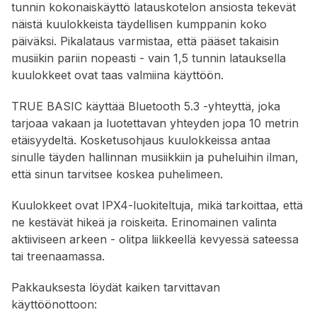
tunnin kokonaiskäyttö latauskotelon ansiosta tekevät
näistä kuulokkeista täydellisen kumppanin koko
päiväksi. Pikalataus varmistaa, että pääset takaisin
musiikin pariin nopeasti - vain 1,5 tunnin latauksella
kuulokkeet ovat taas valmiina käyttöön.
TRUE BASIC käyttää Bluetooth 5.3 -yhteyttä, joka
tarjoaa vakaan ja luotettavan yhteyden jopa 10 metrin
etäisyydeltä. Kosketusohjaus kuulokkeissa antaa
sinulle täyden hallinnan musiikkiin ja puheluihin ilman,
että sinun tarvitsee koskea puhelimeen.
Kuulokkeet ovat IPX4-luokiteltuja, mikä tarkoittaa, että
ne kestävät hikeä ja roiskeita. Erinomainen valinta
aktiiviseen arkeen - olitpa liikkeellä kevyessä sateessa
tai treenaamassa.
Pakkauksesta löydät kaiken tarvittavan
käyttöönottoon: