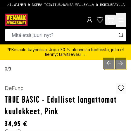
ILMAINEN & NOPEA TOIMITUS
MAKSA WALLEYLLA & MOBILEPAYLLA
items in cart,
🌴Kesäale käynnissä. Jopa 70 % alennusta tuotteista, joita et
tiennyt tarvitsevasi →
PREVIOUS SLID
NEXT S
0
/
3
DeFunc
TRUE BASIC - Edulliset langattomat
kuulokkeet, Pink
34,95
€