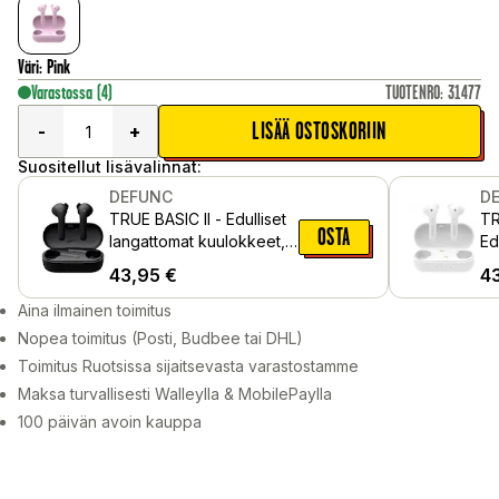
Väri
:
Pink
Varastossa
(4)
TUOTENRO
:
31477
LISÄÄ OSTOSKORIIN
-
+
Suositellut lisävalinnat:
DEFUNC
D
TRUE BASIC II - Edulliset
TR
OSTA
langattomat kuulokkeet,
Ed
Black
ku
43,95
€
4
Aina ilmainen toimitus
Nopea toimitus (Posti, Budbee tai DHL)
Toimitus Ruotsissa sijaitsevasta varastostamme
Maksa turvallisesti Walleylla & MobilePaylla
100 päivän avoin kauppa