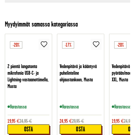
Myydyimmät samassa kategoriassa
-20%
-17%
-20%
2 pientä langatonta
Vedenpitävä ja kääntyvä
Vedenpitävä puh
mikrofonia USB-C- ja
puhelinteline
pyörään/mootto
Lightning-vastaanottimella,
ohjaustankoon, Musta
XXL, Musta
Musta
Varastossa
Varastossa
Varastossa
19,95
€
24,95
€
24,95
€
29,95
€
19,95
€
24,95
OSTA
OSTA
OST