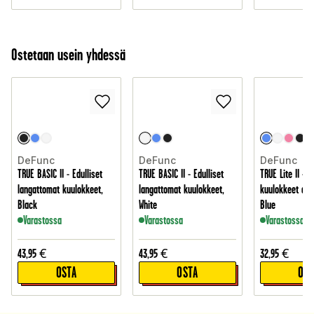
Ostetaan usein yhdessä
DeFunc
DeFunc
DeFunc
TRUE BASIC II - Edulliset
TRUE BASIC II - Edulliset
TRUE Lite II - 
langattomat kuulokkeet,
langattomat kuulokkeet,
kuulokkeet ark
Black
White
Blue
Varastossa
Varastossa
Varastossa
43,95
€
43,95
€
32,95
€
OSTA
OSTA
OST