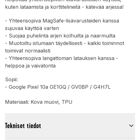
kuten lataamista ja korttitelineitä - kätevää arjessa!
- Yhteensopiva MagSafe-lisävarusteiden kanssa
sujuvaa käyttöä varten
- Suojaa puhelinta arjen kolhuilta ja naarmuilta
- Muotoiltu istumaan täydellisesti - kaikki toiminnot
toimivat normaalisti
- Yhteensopiva langattoman latauksen kanssa -
helppoa ja vaivatonta
Sopii:
- Google Pixel 10a GE1GQ / GV0BP / G4H7L
Materiaali: Kova muovi, TPU
Tekniset tiedot