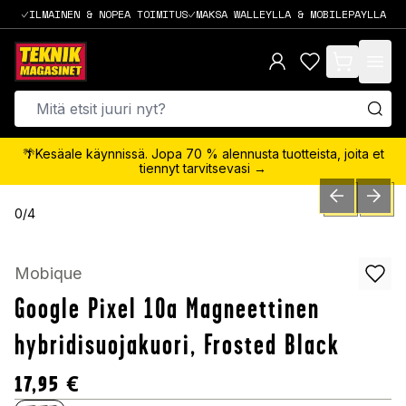
ILMAINEN & NOPEA TOIMITUS
MAKSA WALLEYLLA & MOBILEPAYLLA
items in cart,
🌴Kesäale käynnissä. Jopa 70 % alennusta tuotteista, joita et
tiennyt tarvitsevasi →
PREVIOUS SLID
NEXT S
0
/
4
Mobique
Google Pixel 10a Magneettinen
hybridisuojakuori, Frosted Black
17,95
€