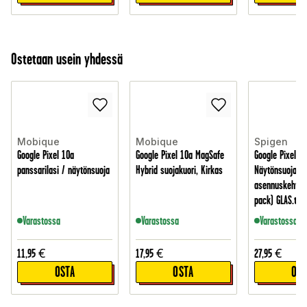
Ostetaan usein yhdessä
Mobique
Mobique
Spigen
Google Pixel 10a
Google Pixel 10a MagSafe
Google Pixel 1
panssarilasi / näytönsuoja
Hybrid suojakuori, Kirkas
Näytönsuoja
asennuskehykse
pack) GLAS.tR E
Varastossa
Varastossa
Varastossa
11,95
€
17,95
€
27,95
€
OSTA
OSTA
OST