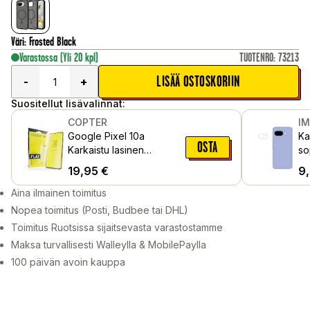
Väri
:
Frosted Black
Varastossa
(Yli 20 kpl)
TUOTENRO
:
73213
LISÄÄ OSTOSKORIIN
-
+
Suositellut lisävalinnat:
COPTER
I
Google Pixel 10a
Ka
OSTA
Karkaistu lasinen
so
näytönsuoja – Exoglass
Ki
19,95
€
9
Aina ilmainen toimitus
Nopea toimitus (Posti, Budbee tai DHL)
Toimitus Ruotsissa sijaitsevasta varastostamme
Maksa turvallisesti Walleylla & MobilePaylla
100 päivän avoin kauppa