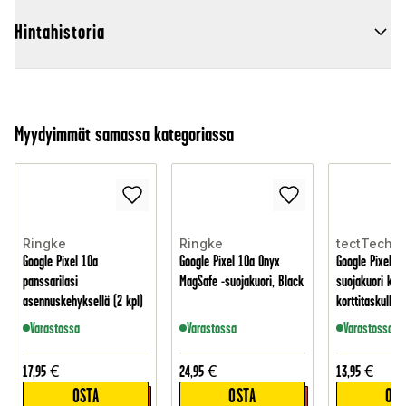
Hintahistoria
Myydyimmät samassa kategoriassa
Ringke
Ringke
tectTech
Google Pixel 10a
Google Pixel 10a Onyx
Google Pixel 10
panssarilasi
MagSafe -suojakuori, Black
suojakuori kahd
asennuskehyksellä (2 kpl)
korttitaskulla,
Varastossa
Varastossa
Varastossa
17,95
€
24,95
€
13,95
€
OSTA
OSTA
OST