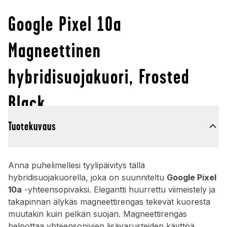
Google Pixel 10a
Magneettinen
hybridisuojakuori, Frosted
Black
Tuotekuvaus
Anna puhelimellesi tyylipäivitys tällä
hybridisuojakuorella, joka on suunniteltu
Google Pixel
10a
-yhteensopivaksi. Elegantti huurrettu viimeistely ja
takapinnan älykäs magneettirengas tekevät kuoresta
muutakin kuin pelkän suojan. Magneettirengas
helpottaa yhteensopivien lisävarusteiden käyttöä,