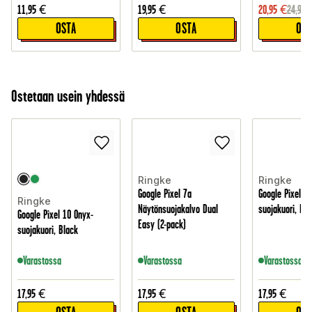
11,95
€
19,95
€
20,95
€
24,95
OSTA
OSTA
OST
Ostetaan usein yhdessä
Ringke
Ringke
Google Pixel 7a
Google Pixel 7
Ringke
Näytönsuojakalvo Dual
suojakuori, Da
Google Pixel 10 Onyx-
Easy (2-pack)
suojakuori, Black
Varastossa
Varastossa
Varastossa
17,95
€
17,95
€
17,95
€