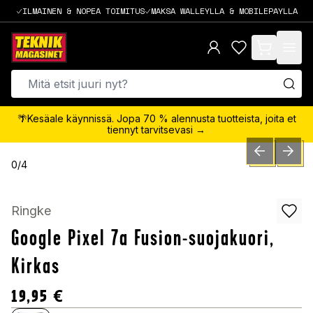
ILMAINEN & NOPEA TOIMITUS
MAKSA WALLEYLLA & MOBILEPAYLLA
items in cart,
🌴Kesäale käynnissä. Jopa 70 % alennusta tuotteista, joita et
tiennyt tarvitsevasi →
PREVIOUS SLID
NEXT S
0
/
4
Ringke
Google Pixel 7a Fusion-suojakuori,
Kirkas
19,95
€