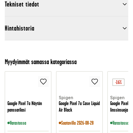
Tekniset tiedot
Hintahistoria
Myydyimmät samassa kategoriassa
-16%
Spigen
Spigen
Google Pixel 7a Näytön
Google Pixel 7a Case Liquid
Google Pixel 7a
panssarilasi
Air Black
linssinsuoja (2
Varastossa
Saatavilla 2026-08-28
Varastossa