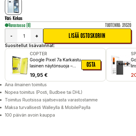
Väri
:
Kirkas
Varastossa
(8)
TUOTENRO
:
39320
LISÄÄ OSTOSKORIIN
-
+
Suositellut lisävalinnat:
COPTER
S
Google Pixel 7a Karkaistu
Go
OSTA
lasinen näytönsuoja –
li
Exoglass
Mu
19,95
€
2
Aina ilmainen toimitus
Nopea toimitus (Posti, Budbee tai DHL)
Toimitus Ruotsissa sijaitsevasta varastostamme
Maksa turvallisesti Walleylla & MobilePaylla
100 päivän avoin kauppa