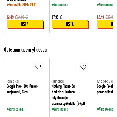
Saatavilla 2026-09-11
Varastossa
Varastossa
12,49
€
14,95
€
17,95
€
12,49
€
17,95
OSTA
OSTA
OST
Ostetaan usein yhdessä
Ringke
Ringke
Mobique
Google Pixel 10a Fusion-
Nothing Phone 2a
Google Pixel 9 
suojakuori, Clear
Karkaistu lasinen
panssarilasi /
näytönsuoja
asennustyökalulla (2-kpl)
Varastossa
Varastossa
Varastossa