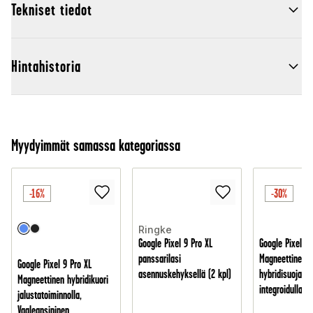
Tekniset tiedot
Hintahistoria
Myydyimmät samassa kategoriassa
-16%
-30%
Ringke
Google Pixel 9 Pro XL
Google Pixel 9 
panssarilasi
Magneettinen
Google Pixel 9 Pro XL
asennuskehyksellä (2 kpl)
hybridisuojakuo
Magneettinen hybridikuori
integroidulla t
jalustatoiminnolla,
Vaaleansininen