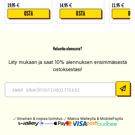
19,95
€
14,95
€
11,95
€
OSTA
OSTA
OST
Haluatko alennusta?
Liity mukaan ja saat 10% alennuksen ensimmäisestä
ostoksestasi!
Ilmainen & nopea toimitus
Maksa Walleylla & MobilePaylla