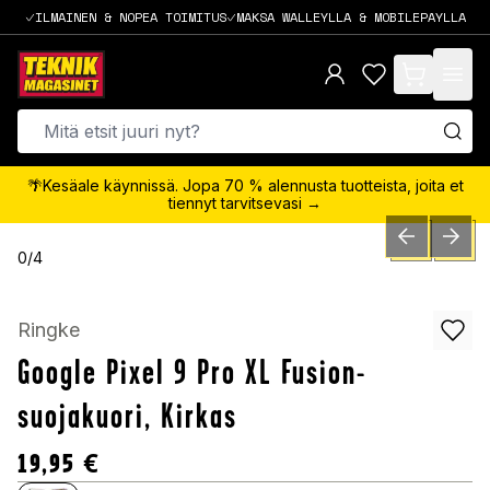
ILMAINEN & NOPEA TOIMITUS
MAKSA WALLEYLLA & MOBILEPAYLLA
items in cart,
🌴Kesäale käynnissä. Jopa 70 % alennusta tuotteista, joita et
tiennyt tarvitsevasi →
PREVIOUS SLID
NEXT S
0
/
4
Ringke
Google Pixel 9 Pro XL Fusion-
suojakuori, Kirkas
19,95
€