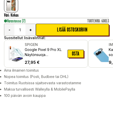
Väri
:
Kirkas
Varastossa
(7)
TUOTENRO
:
60013
LISÄÄ OSTOSKORIIN
-
+
Suositellut lisävalinnat:
SPIGEN
I
Google Pixel 9 Pro XL
Ka
OSTA
Näytönsuoja
so
asennuskehyksellä (2-
Pr
27,95
€
9
pack) GLAS.tR EZ Fit
Aina ilmainen toimitus
Nopea toimitus (Posti, Budbee tai DHL)
Toimitus Ruotsissa sijaitsevasta varastostamme
Maksa turvallisesti Walleylla & MobilePaylla
100 päivän avoin kauppa