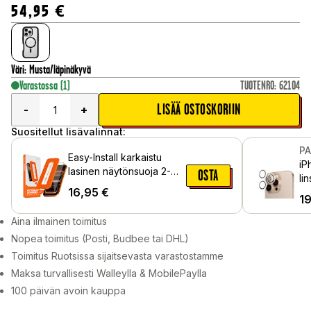
54,95
€
Väri
:
Musta/läpinäkyvä
Varastossa
(1)
TUOTENRO
:
62104
LISÄÄ OSTOSKORIIN
-
+
Suositellut lisävalinnat:
P
Easy-Install karkaistu
iP
lasinen näytönsuoja 2-
OSTA
li
pack iPhone 16 Pro
16,95
€
1
Aina ilmainen toimitus
Nopea toimitus (Posti, Budbee tai DHL)
Toimitus Ruotsissa sijaitsevasta varastostamme
Maksa turvallisesti Walleylla & MobilePaylla
100 päivän avoin kauppa