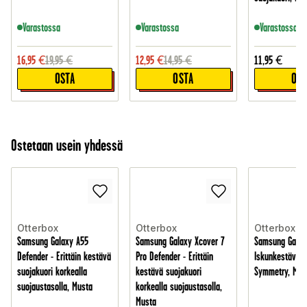
Varastossa
Varastossa
Varastossa
16,95
€
19,95
€
12,95
€
14,95
€
11,95
€
OSTA
OSTA
OST
Ostetaan usein yhdessä
Otterbox
Otterbox
Otterbox
Samsung Galaxy A55
Samsung Galaxy Xcover 7
Samsung Galax
Defender - Erittäin kestävä
Pro Defender - Erittäin
Iskunkestävä s
suojakuori korkealla
kestävä suojakuori
Symmetry, Mus
suojaustasolla, Musta
korkealla suojaustasolla,
Musta