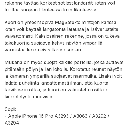
rakenne täyttää korkeat sotilasstandardit, joten voit
luottaa suojaan tilanteessa kuin tilanteessa.
Kuori on yhteensopiva MagSafe-toimintojen kanssa,
joten voit käyttää langatonta latausta ja lisävarusteita
vaivattomasti. Kaksiosainen rakenne, jossa on tukeva
takakuori ja suojaava kehys näytön ympärillä,
varmistaa kokonaisvaltaisen suojan.
Mukana on myös suojat kaikille porteille, jotka auttavat
pitämään pölyn ja lian loitolla. Korotetut reunat näytön
ja kameran ympärillä suojaavat naarmuilta. Lisäksi voit
ladata puhelinta langattomasti ilman, että kuorta
tarvitsee irrottaa, ja kuori on valmistettu osittain
kierrätetystä muovista.
Sopii:
- Apple iPhone 16 Pro A3293 / A3083 / A3292 /
A3294