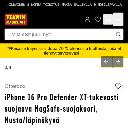
ILMAINEN & NOPEA TOIMITUS
MAKSA WALLEYLLA & MOBILEPAYLLA
items in cart,
🌴Kesäale käynnissä. Jopa 70 % alennusta tuotteista, joita et
tiennyt tarvitsevasi →
PREVIOUS SLID
NEXT S
0
/
4
Otterbox
iPhone 16 Pro Defender XT-tukevasti
suojaava MagSafe-suojakuori,
Musta/läpinäkyvä