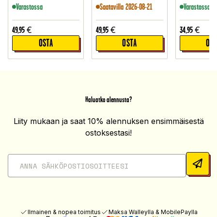
Varastossa
Saatavilla 2026-08-21
Varastossa
49,95
€
49,95
€
34,95
€
OSTA
OSTA
OST
Haluatko alennusta?
Liity mukaan ja saat 10% alennuksen ensimmäisestä
ostoksestasi!
Ilmainen & nopea toimitus
Maksa Walleylla & MobilePaylla