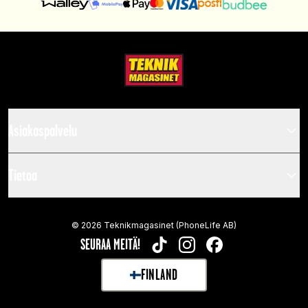
Asiakaspalvelu
Tietoa
©
2026
Teknikmagasinet (PhoneLife AB)
SEURAA MEITÄ!
TIKTOK
INSTAGRAM
FACEBOOK
FINLAND
SELECT MARKET