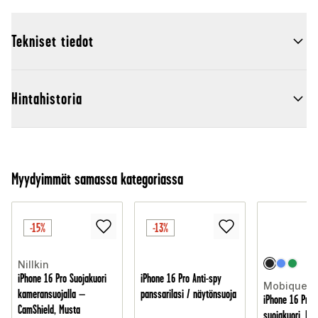
Tekniset tiedot
Hintahistoria
Myydyimmät samassa kategoriassa
-15%
-13%
Nillkin
iPhone 16 Pro Suojakuori
iPhone 16 Pro Anti-spy
Mobique
kameransuojalla –
panssarilasi / näytönsuoja
iPhone 16 Pro 
CamShield, Musta
suojakuori, Mu