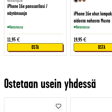
Mobique
iPhone 16e panssarilasi /
näytönsuoja
iPhone 16e ohut lompa
aidosta nahasta Musta
Varastossa
Varastossa
11,95
€
19,95
€
OSTA
OSTA
Ostetaan usein yhdessä