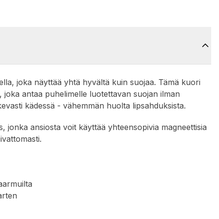
lla, joka näyttää yhtä hyvältä kuin suojaa. Tämä kuori
, joka antaa puhelimelle luotettavan suojan ilman
ukevasti kädessä - vähemmän huolta lipsahduksista.
, jonka ansiosta voit käyttää yhteensopivia magneettisia
aivattomasti.
aarmuilta
arten