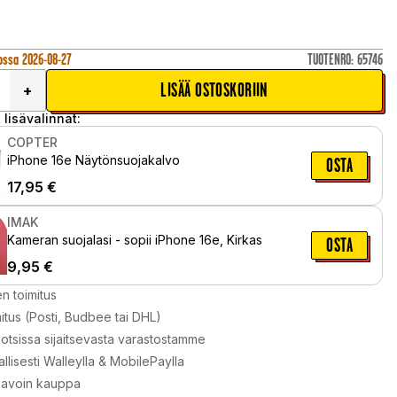
ossa 2026-08-27
TUOTENRO
:
65746
LISÄÄ OSTOSKORIIN
+
 lisävalinnat:
COPTER
iPhone 16e Näytönsuojakalvo
OSTA
17,95
€
IMAK
Kameran suojalasi - sopii iPhone 16e, Kirkas
OSTA
9,95
€
en toimitus
itus (Posti, Budbee tai DHL)
otsissa sijaitsevasta varastostamme
llisesti Walleylla & MobilePaylla
 avoin kauppa