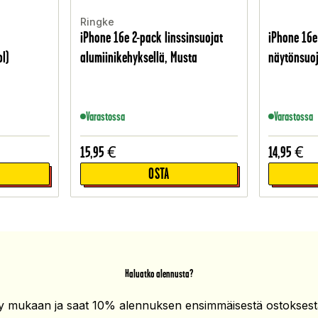
Ringke
iPhone 16e 2-pack linssinsuojat
iPhone 16e
l)
alumiinikehyksellä, Musta
näytönsuo
Varastossa
Varastossa
15,95
€
14,95
€
OSTA
Haluatko alennusta?
ity mukaan ja saat 10% alennuksen ensimmäisestä ostoksesta