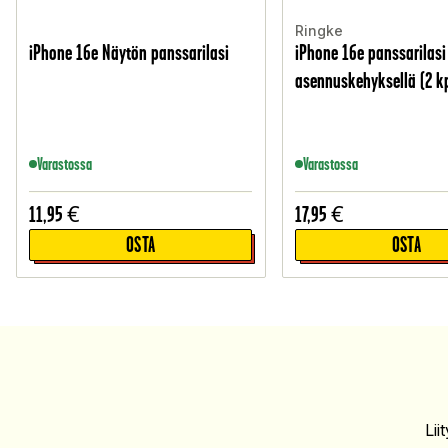
Ringke
iPhone 16e Näytön panssarilasi
iPhone 16e panssarilasi
asennuskehyksellä (2 kp
Varastossa
Varastossa
11,95
€
17,95
€
OSTA
OSTA
Li