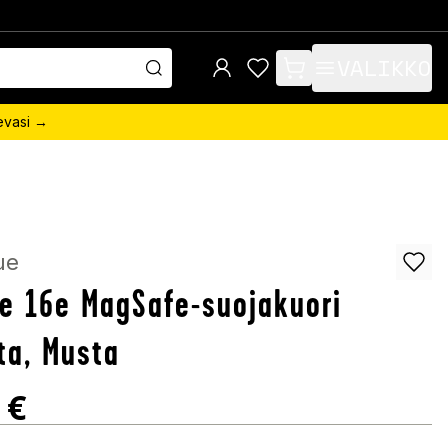
VALIKKO
items in cart, view bag
sevasi →
ue
e 16e MagSafe-suojakuori
ta, Musta
€