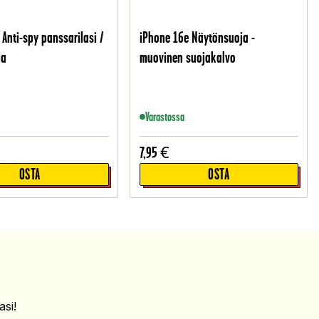
 Anti-spy panssarilasi /
iPhone 16e Näytönsuoja -
ja
muovinen suojakalvo
Varastossa
7,95
€
OSTA
OSTA
si!