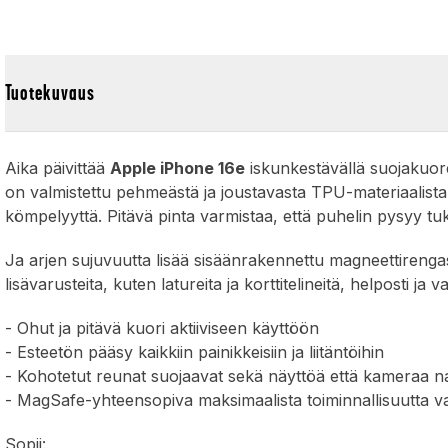
Tuotekuvaus
Aika päivittää
Apple iPhone 16e
iskunkestävällä suojakuore
on valmistettu pehmeästä ja joustavasta TPU-materiaalista
kömpelyyttä. Pitävä pinta varmistaa, että puhelin pysyy t
Ja arjen sujuvuutta lisää sisäänrakennettu magneettirengas
lisävarusteita, kuten latureita ja korttitelineitä, helposti ja v
- Ohut ja pitävä kuori aktiiviseen käyttöön
- Esteetön pääsy kaikkiin painikkeisiin ja liitäntöihin
- Kohotetut reunat suojaavat sekä näyttöä että kameraa n
- MagSafe-yhteensopiva maksimaalista toiminnallisuutta v
Sopii: