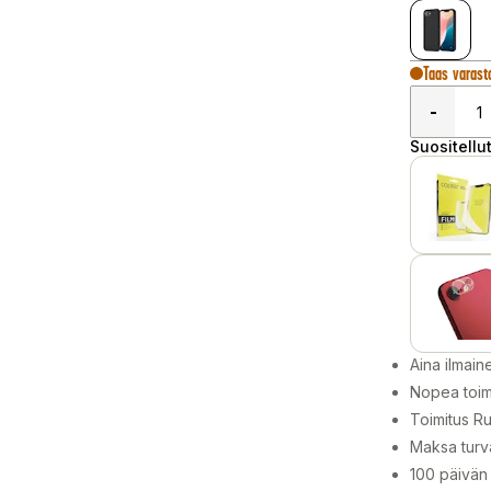
Taas varast
-
Suositellut
Aina ilmain
Nopea toim
Toimitus Ru
Maksa turva
100 päivän