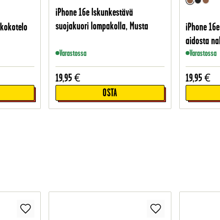
iPhone 16e Iskunkestävä
suojakuori lompakolla, Musta
kkokotelo
iPhone 16e
aidosta n
Varastossa
Varastossa
19,95
€
19,95
€
OSTA