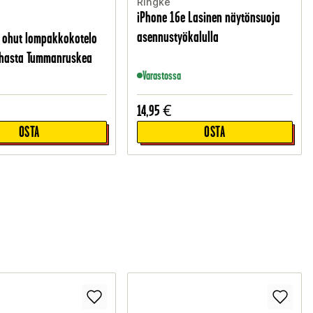
Ringke
iPhone 16e Lasinen näytönsuoja
asennustyökalulla
 ohut lompakkokotelo
ahasta Tummanruskea
Varastossa
14,95
€
OSTA
OSTA