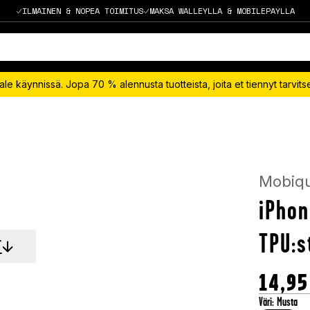
ILMAINEN & NOPEA TOIMITUS
MAKSA WALLEYLLA & MOBILEPAYLLA
le käynnissä. Jopa 70 % alennusta tuotteista, joita et tiennyt tarvit
Mobiq
iPhon
TPU:s
T
14,95
Väri
:
Musta