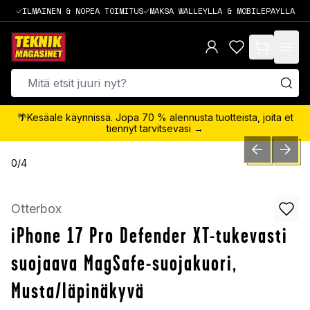
ILMAINEN & NOPEA TOIMITUS
MAKSA WALLEYLLA & MOBILEPAYLLA
items in cart,
🌴Kesäale käynnissä. Jopa 70 % alennusta tuotteista, joita et
tiennyt tarvitsevasi →
PREVIOUS SLID
NEXT S
0
/
4
Otterbox
iPhone 17 Pro Defender XT-tukevasti
suojaava MagSafe-suojakuori,
Musta/läpinäkyvä