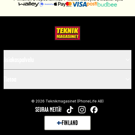
Asiakaspalvelu
Tietoa
©
2026
Teknikmagasinet (PhoneLife AB)
SEURAA MEITÄ!
TIKTOK
INSTAGRAM
FACEBOOK
FINLAND
SELECT MARKET