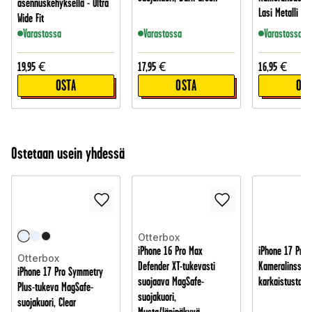
asennuskehyksellä - Ultra
Lasi Metalli Or
Wide Fit
Varastossa
Varastossa
Varastossa
19,95
€
17,95
€
16,95
€
OSTA
OSTA
OST
Ostetaan usein yhdessä
Otterbox
iPhone 16 Pro Max
iPhone 17 Pro
Otterbox
Defender XT-tukevasti
Kameralinssin 
iPhone 17 Pro Symmetry
suojaava MagSafe-
karkaistusta la
Plus-tukeva MagSafe-
suojakuori,
suojakuori, Clear