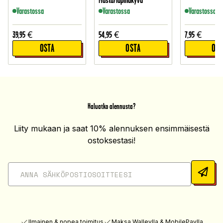
Musta/läpinäkyvä
Varastossa
Varastossa
Varastossa
39,95
€
54,95
€
7,95
€
OSTA
OSTA
OST
Haluatko alennusta?
Liity mukaan ja saat 10% alennuksen ensimmäisestä
ostoksestasi!
Ilmainen & nopea toimitus
Maksa Walleylla & MobilePaylla