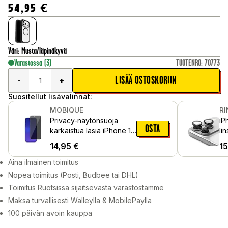
54,95
€
Väri
:
Musta/läpinäkyvä
Varastossa
(3)
TUOTENRO
:
70773
LISÄÄ OSTOSKORIIN
-
+
Suositellut lisävalinnat:
MOBIQUE
R
Privacy-näytönsuoja
iP
OSTA
karkaistua lasia iPhone 17
li
Pro
al
14,95
€
15
Mu
Aina ilmainen toimitus
Nopea toimitus (Posti, Budbee tai DHL)
Toimitus Ruotsissa sijaitsevasta varastostamme
Maksa turvallisesti Walleylla & MobilePaylla
100 päivän avoin kauppa