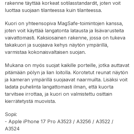
rakenne täyttää korkeat sotilasstandardit, joten voit
luottaa suojaan tilanteessa kuin tilanteessa.
Kuori on yhteensopiva MagSafe-toimintojen kanssa,
joten voit käyttää langatonta latausta ja lisävarusteita
vaivattomasti. Kaksiosainen rakenne, jossa on tukeva
takakuori ja suojaava kehys näytön ympärillä,
varmistaa kokonaisvaltaisen suojan.
Mukana on myös suojat kaikille porteille, jotka auttavat
pitämään pölyn ja lian loitolla. Korotetut reunat näytön
ja kameran ympärillä suojaavat naarmuilta. Lisäksi voit
ladata puhelinta langattomasti ilman, että kuorta
tarvitsee irrottaa, ja kuori on valmistettu osittain
kierrätetystä muovista.
Sopii:
- Apple iPhone 17 Pro A3523 / A3256 / A3522 /
A3524