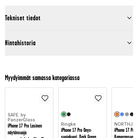
Tekniset tiedot
Hintahistoria
Myydyimmät samassa kategoriassa
SAFE. by
PanzerGlass
Ringke
NORTHJO
iPhone 17 Pro Lasinen
iPhone 17 Pro Onyx-
iPhone 17 Pro
näytönsuoja
suojakuori, Dark Green
Kameransuoja 