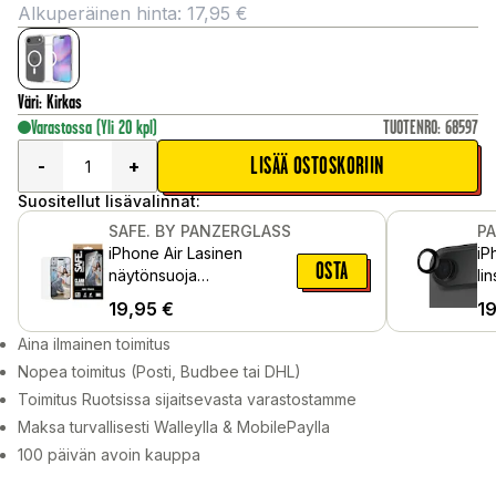
Alkuperäinen hinta:
17,95
€
Väri
:
Kirkas
Varastossa
(Yli 20 kpl)
TUOTENRO
:
68597
LISÄÄ OSTOSKORIIN
-
+
Suositellut lisävalinnat:
SAFE. BY PANZERGLASS
P
iPhone Air Lasinen
iP
OSTA
näytönsuoja
li
asennuskehyksellä - Ultra
al
19,95
€
1
Wide Fit
Mu
Aina ilmainen toimitus
Nopea toimitus (Posti, Budbee tai DHL)
Toimitus Ruotsissa sijaitsevasta varastostamme
Maksa turvallisesti Walleylla & MobilePaylla
100 päivän avoin kauppa