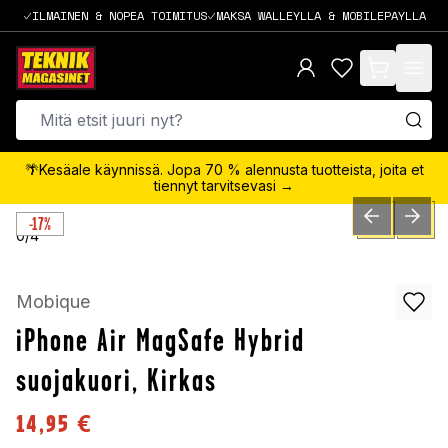
ILMAINEN & NOPEA TOIMITUS
MAKSA WALLEYLLA & MOBILEPAYLLA
items in cart,
🌴Kesäale käynnissä. Jopa 70 % alennusta tuotteista, joita et
tiennyt tarvitsevasi →
-17%
PREVIOUS SLID
NEXT S
0
/
4
Mobique
iPhone Air MagSafe Hybrid
suojakuori, Kirkas
14,95
€