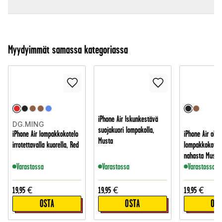
Myydyimmät samassa kategoriassa
iPhone Air Iskunkestävä
DG.MING
suojakuori lompakolla,
iPhone Air lompakkokotelo
iPhone Air ohut
Musta
irrotettavalla kuorella, Red
lompakkokotelo
nahasta Musta
Varastossa
Varastossa
Varastossa
19,95
€
19,95
€
19,95
€
OSTA
OSTA
OST