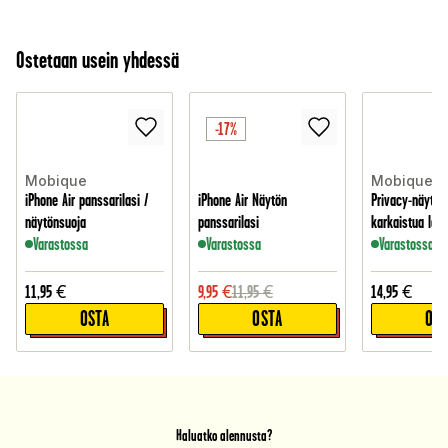
Ostetaan usein yhdessä
-17%
Mobique
Mobique
iPhone Air panssarilasi /
iPhone Air Näytön
Privacy-näytön
näytönsuoja
panssarilasi
karkaistua lasi
Varastossa
Varastossa
Varastossa
11,95
€
9,95
€
11,95
€
14,95
€
OSTA
OSTA
OST
Haluatko alennusta?