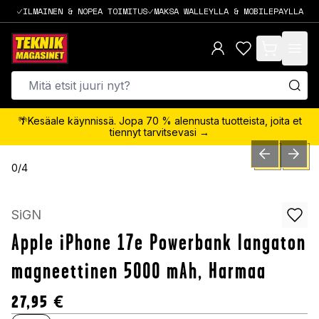
ILMAINEN & NOPEA TOIMITUS
MAKSA WALLEYLLA & MOBILEPAYLLA
items in cart,
🌴Kesäale käynnissä. Jopa 70 % alennusta tuotteista, joita et
tiennyt tarvitsevasi →
PREVIOUS SLID
NEXT S
0
/
4
SiGN
Apple iPhone 17e Powerbank langaton
magneettinen 5000 mAh, Harmaa
27,95
€