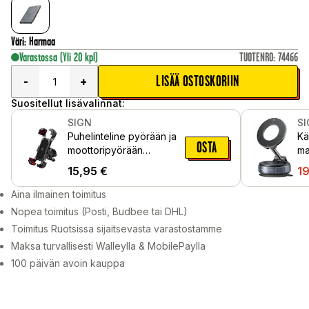
Väri
:
Harmaa
Varastossa
(Yli 20 kpl)
TUOTENRO
:
74466
LISÄÄ OSTOSKORIIN
-
+
Suositellut lisävalinnat:
SIGN
S
Puhelinteline pyörään ja
Kä
OSTA
moottoripyörään
ma
universaali, Musta
pu
15,95
€
1
Mu
Aina ilmainen toimitus
Nopea toimitus (Posti, Budbee tai DHL)
Toimitus Ruotsissa sijaitsevasta varastostamme
Maksa turvallisesti Walleylla & MobilePaylla
100 päivän avoin kauppa