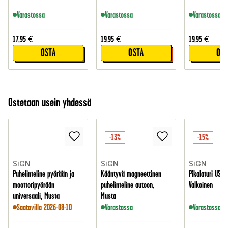
Varastossa
Varastossa
Varastossa
17,95
€
19,95
€
19,95
€
OSTA
OSTA
OST
Ostetaan usein yhdessä
-13%
-15%
SiGN
SiGN
SiGN
Puhelinteline pyörään ja
Kääntyvä magneettinen
Pikalaturi USB-
moottoripyörään
puhelinteline autoon,
Valkoinen
universaali, Musta
Musta
Saatavilla 2026-08-10
Varastossa
Varastossa