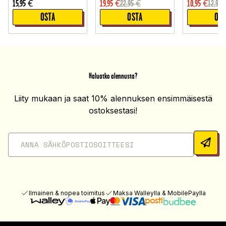
15,95
€
19,95
€
22,95
€
10,95
€
12,95
OSTA
OSTA
OST
Haluatko alennusta?
Liity mukaan ja saat 10% alennuksen ensimmäisestä
ostoksestasi!
Ilmainen & nopea toimitus
Maksa Walleylla & MobilePaylla