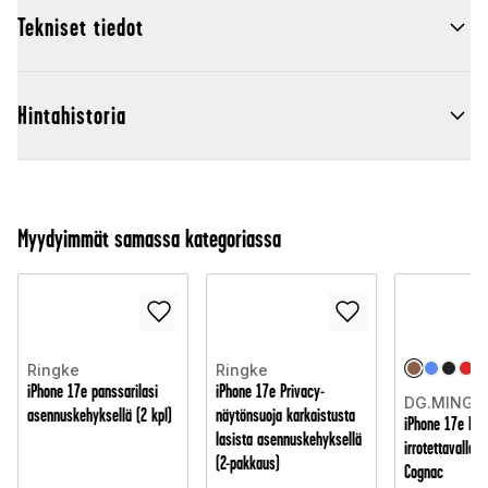
Tekniset tiedot
Hintahistoria
Myydyimmät samassa kategoriassa
Ringke
Ringke
iPhone 17e panssarilasi
iPhone 17e Privacy-
DG.MING
asennuskehyksellä (2 kpl)
näytönsuoja karkaistusta
iPhone 17e lom
lasista asennuskehyksellä
irrotettavalla k
(2-pakkaus)
Cognac