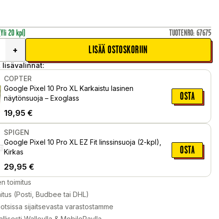
(Yli 20 kpl)
TUOTENRO
:
67675
LISÄÄ OSTOSKORIIN
+
 lisävalinnat:
COPTER
Google Pixel 10 Pro XL Karkaistu lasinen
OSTA
näytönsuoja – Exoglass
19,95
€
SPIGEN
Google Pixel 10 Pro XL EZ Fit linssinsuoja (2-kpl),
OSTA
Kirkas
29,95
€
en toimitus
itus (Posti, Budbee tai DHL)
otsissa sijaitsevasta varastostamme
llisesti Walleylla & MobilePaylla