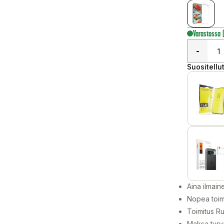
Varastossa
-
Suositellut
Aina ilmain
Nopea toim
Toimitus Ru
Maksa turva