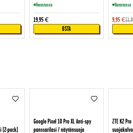
Varastossa
Varastossa
19,95
€
9,95
€
11,
OSTA
Google Pixel 10 Pro XL Anti-spy
ZTE K2 Pro
i (2-pack)
panssarilasi / näytönsuoja
suojakalv