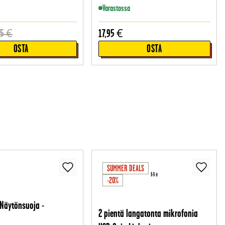
Varastossa
95
€
17,95
€
OSTA
OSTA
SUMMER DEALS
-20%
 Näytönsuoja -
2 pientä langatonta mikrofonia
o