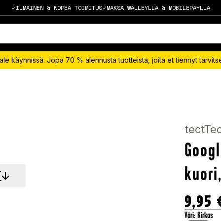
ILMAINEN & NOPEA TOIMITUS
MAKSA WALLEYLLA & MOBILEPAYLLA
le käynnissä. Jopa 70 % alennusta tuotteista, joita et tiennyt tarvit
tectTe
Googl
kuori
T
9,95
Väri
:
Kirkas