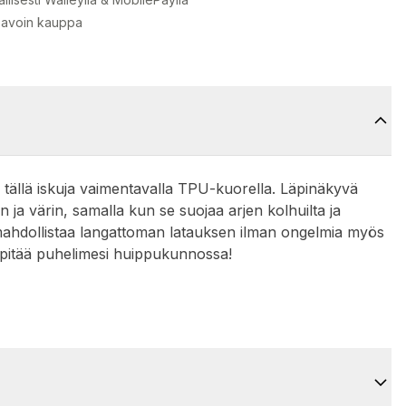
 avoin kauppa
aa tällä iskuja vaimentavalla TPU-kuorella. Läpinäkyvä
 ja värin, samalla kun se suojaa arjen kolhuilta ja
a mahdollistaa langattoman latauksen ilman ongelmia myös
t pitää puhelimesi huippukunnossa!