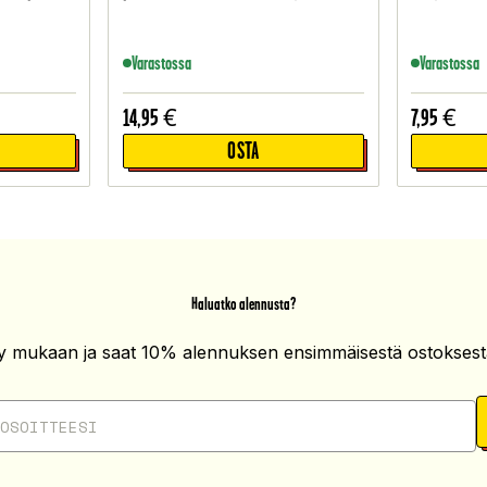
Varastossa
Varastossa
14,95
€
7,95
€
OSTA
Haluatko alennusta?
ity mukaan ja saat 10% alennuksen ensimmäisestä ostoksesta