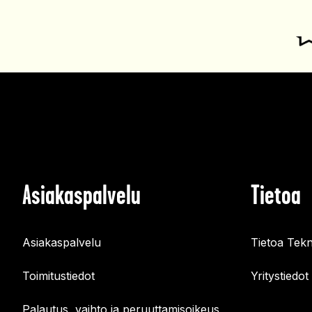
Asiakaspalvelu
Tietoa
Asiakaspalvelu
Tietoa Tekn
Toimitustiedot
Yritystiedot
Palautus, vaihto ja peruuttamisoikeus