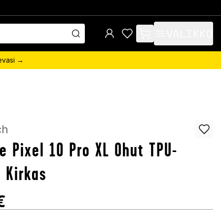
VALIKKO
items in cart, view bag
sevasi →
ch
e Pixel 10 Pro XL Ohut TPU-
, Kirkas
€