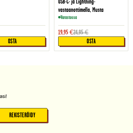
USB-C- ja Lightning-
vastaanottimella, Musta
Varastossa
19,95
€
24,95
€
OSTA
OSTA
si!
REKISTERÖIDY