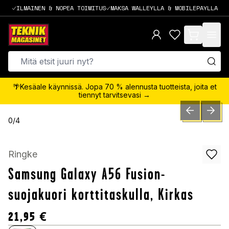
ILMAINEN & NOPEA TOIMITUS
MAKSA WALLEYLLA & MOBILEPAYLLA
items in cart,
🌴Kesäale käynnissä. Jopa 70 % alennusta tuotteista, joita et
tiennyt tarvitsevasi →
PREVIOUS SLID
NEXT S
0
/
4
Ringke
Samsung Galaxy A56 Fusion-
suojakuori korttitaskulla, Kirkas
21,95
€