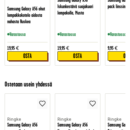
Samsung Galaxy A56
Samsung Galax
Iskunkestävä suojakuori
pack linssinsuo
Samsung Galaxy A56 ohut
lompakolla, Musta
lompakkokotelo aidosta
nahasta Ruskea
Varastossa
Varastossa
Varastossa
19,95
€
19,95
€
9,95
€
OSTA
OSTA
OST
Ostetaan usein yhdessä
Ringke
Ringke
Ringke
Samsung Galaxy A56
Samsung Galaxy A56
Samsung Galaxy