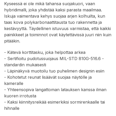
Kyseessä ei ole mikä tahansa suojakuori, vaan
hybridimalli, joka yhdistää kaksi parasta maailmaa.
Iskuja vaimentava kehys suojaa arjen kolhuilta, kun
taas kova polykarbonaattitausta tuo rakennetta ja
kestävyyttä. Täydellinen istuvuus varmistaa, että kaikki
painikkeet ja toiminnot ovat käytettävissä juuri niin kuin
pitääkin.
- Kätevä korttitasku, joka helpottaa arkea
- Sertifioitu pudotussuojaus MIL-STD 810G-516.6 -
standardin mukaisesti
- Läpinäkyvä muotoilu tuo puhelimen designin esiin
- Kohotetut reunat lisäävät suojaa näytölle ja
kameralle
- Yhteensopiva langattoman latauksen kanssa ilman
kuoren irrotusta
- Kaksi kiinnitysreikää esimerkiksi sormirenkaalle tai
hihnalle