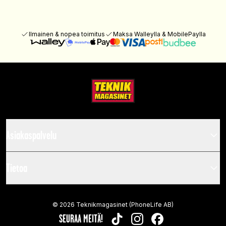
Ilmainen & nopea toimitus
Maksa Walleylla & MobilePaylla
Asiakaspalvelu
Tietoa
©
2026
Teknikmagasinet (PhoneLife AB)
SEURAA MEITÄ!
TIKTOK
INSTAGRAM
FACEBOOK