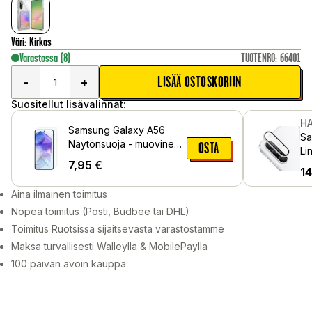
Väri
:
Kirkas
Varastossa
(8)
TUOTENRO
:
66401
LISÄÄ OSTOSKORIIN
-
+
Suositellut lisävalinnat:
HA
Samsung Galaxy A56
Sa
Näytönsuoja - muovinen
OSTA
Li
suojakalvo
7,95
€
al
14
Aina ilmainen toimitus
Nopea toimitus (Posti, Budbee tai DHL)
Toimitus Ruotsissa sijaitsevasta varastostamme
Maksa turvallisesti Walleylla & MobilePaylla
100 päivän avoin kauppa