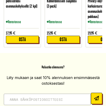
panssarilasi
Kameralinssien suojalasi
Privacy-näytön
asennuskehyksellä (2 kpl)
(2-pack)
karkaistusta la
asennuskehykse
pakkaus)
Varastossa
Varastossa
Varastossa
17,95
€
15,95
€
19,95
€
OSTA
OSTA
OST
Haluatko alennusta?
Liity mukaan ja saat 10% alennuksen ensimmäisestä
ostoksestasi!